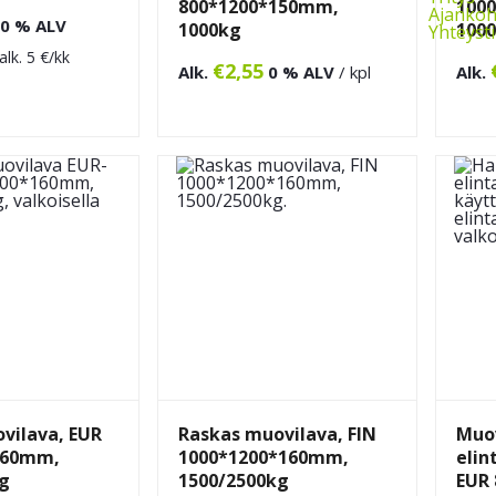
800*1200*150mm,
100
Ajankoh
0 % ALV
1000kg
100
Yhteyst
alk.
5
€/kk
€
2,55
Alk.
0 % ALV
/ kpl
Alk.
vilava, EUR
Raskas muovilava, FIN
Muo
160mm,
1000*1200*160mm,
elin
g
1500/2500kg
EUR