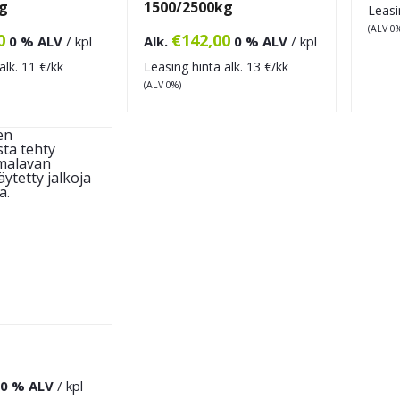
g
1500/2500kg
Leasi
(ALV 0
0
€
142,00
0 % ALV
/ kpl
Alk.
0 % ALV
/ kpl
alk.
11
€/kk
Leasing hinta alk.
13
€/kk
(ALV 0%)
0 % ALV
/ kpl