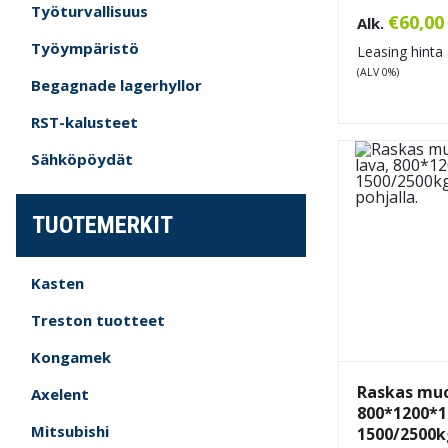
Työturvallisuus
€
60,00
Alk.
Työympäristö
Leasing hinta 
(ALV 0%)
Begagnade lagerhyllor
RST-kalusteet
Sähköpöydät
TUOTEMERKIT
Kasten
Treston tuotteet
Kongamek
Raskas muo
Axelent
800*1200*
Mitsubishi
1500/2500k