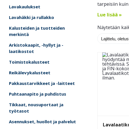
tarpeisiin kui
Lavakaulukset
Lue lisää »
Lavahäkki ja rullakko
Näytetään kaik
Kalusteiden ja tuotteiden
merkintä
Arkistokaapit, -hyllyt ja -
laatikostot
Toimistokalusteet
Reikälevykalusteet
Pakkaustarvikkeet ja -laitteet
Puhtaanapito ja puhdistus
Tikkaat, nousuportaat ja
työtasot
Asennukset, huollot ja palvelut
Lavalaatik