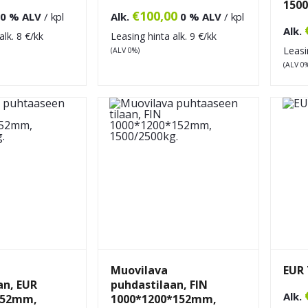
150
€
100,00
0 % ALV
/ kpl
Alk.
0 % ALV
/ kpl
Alk.
alk.
8
€/kk
Leasing hinta alk.
9
€/kk
Leasi
(ALV 0%)
(ALV 0
Muovilava
EUR 
an, EUR
puhdastilaan, FIN
Alk.
152mm,
1000*1200*152mm,