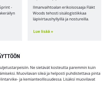
Sprint -
Ilmanvaihtoalan erikoisosaaja Fläkt
akeräilyn
Woods tehosti sisälogistiikkaa
läpivirtaushyllyillä ja nostureilla.
Lue lisää »
ÄYTTÖÖN
 kuljetustarpeisiin. Ne sietävät kosteutta paremmin kuin
stämiseksi. Muovilavan sileä ja helposti puhdistettava pinta
 elintarvike- ja kemianteollisuudessa. Lisäksi muovilavat