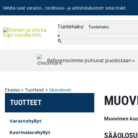
Meiltä saat varasto-, teollisuus- ja arkistokalusteet sekä trukit
Tuotehaku
×
Referenssimme puhuvat puolestaan »
Etusivu
»
Tuotteet
»
Muovilavat
MUOV
TUOTTEET
Muovinen kuo
Varastohyllyt
Kuormalavahyllyt
SÄÄOLOSU