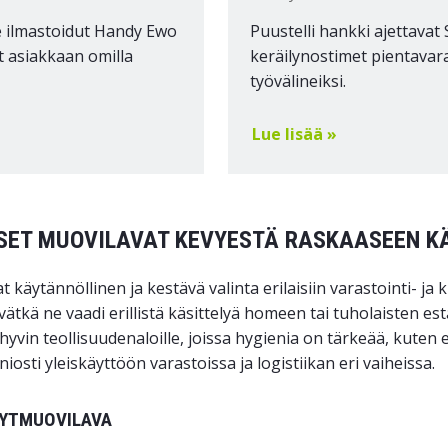
 ilmastoidut Handy Ewo
Puustelli hankki ajettavat 
 asiakkaan omilla
keräilynostimet pientavar
työvälineiksi.
Lue lisää »
SET MUOVILAVAT KEVYESTÄ RASKAASEEN K
 käytännöllinen ja kestävä valinta erilaisiin varastointi- ja
ivätkä ne vaadi erillistä käsittelyä homeen tai tuholaisten e
 hyvin teollisuudenaloille, joissa hygienia on tärkeää, kuten
iosti yleiskäyttöön varastoissa ja logistiikan eri vaiheissa.
VYTMUOVILAVA