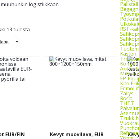
Pallstäl
n muuhunkin logistiikkaan.
Begagna
Työymp
Potkula
Ulkokal
RST-kal
ki 13 tulosta
Sähköp
Sähköpö
Sähköpö
Tuoteme
Kasten
Treston
Kongam
Axelent
Mitsubi
EP-Equ
Kito Eri
EdmoLif
Zallys
Rocla
THTT
Palvelut
Asennu
Trukkih
Vuokra
Puncho
Referen
ot EUR/FIN
Kevyt muovilava, EUR
Kevy
Yritys