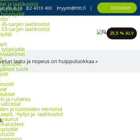
t ja laatikostot
Ostoskori
in klo 8-16
02 4310 400
myynti@thtt.fi
työpöydät
 työpöydät
stot
45-sarjan laatikostot
53-sarjan laatikostot
25,5 % ALV
öydät
apit
 työpöydät
evalaisimet
it
velun laatu ja nopeus on huippuluokkaa »
työtuolit
alliset tuolit
olit
t
tuolit
vat
lukset
i ja rullakko
väliritilät
iden ja tuotteiden merkintä
aapit, -hyllyt ja -laatikostot
ovaunut
ä.
okalusteet
opöydät
otuolit
oimistoon