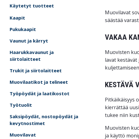
Käytetyt tuotteet
Muovilavat sov
Kaapit
säästää varast
Pukukaapit
VAKAA KA
Vaunut ja kärryt
Muovisten kuor
Haarukkavaunut ja
siirtolaitteet
lavat kestävät
kuljettamiseen
Trukit ja siirtolaitteet
Muovilaatikot ja telineet
KESTÄVÄ V
Työpöydät ja laatikostot
Pitkäikäisyys 
Työtuolit
kierrättää uus
tukee niin kus
Saksipöydät, nostopöydät ja
kevytnostimet
Muovisten kuor
Muovilavat
ja käyttö moni