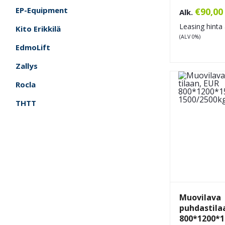
EP-Equipment
€
90,00
Alk.
Leasing hinta 
Kito Erikkilä
(ALV 0%)
EdmoLift
Zallys
Rocla
THTT
Muovilava
puhdastila
800*1200*