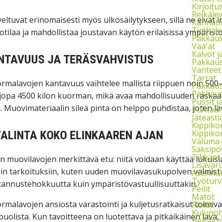
Kirjoitu
Reikäle
eltuvat erinomaisesti myös ulkosäilytykseen, sillä ne eivät 
Kannati
Työkalu
otilaa ja mahdollistaa joustavan käytön erilaisissa ympärist
Pakkaust
Vaa'at
Kalvot j
NTAVUUS JA TERÄSVAHVISTUS
Pakkaus
Vanteet
Tarrat
malavojen kantavuus vaihtelee mallista riippuen noin 500–35
Pakkau
Pakkaus
 jopa 4500 kilon kuorman, mikä avaa mahdollisuuden raskaam
Pussit 
. Muovimateriaalin sileä pinta on helppo puhdistaa, joten lav
Puhtaan
Jäteasti
Kippikon
Kippikon
ALINTA KOKO ELINKAAREN AJAN
Valuma-a
Saksipö
Tikkaat
on muovilavojen merkittävä etu: niitä voidaan käyttää lukuisi
Lisävaru
iin tarkoituksiin, kuten uuden muovilavasukupolven valmist
Asennuks
Työturv
tannustehokkuutta kuin ympäristövastuullisuuttakin.
Peilit
Matot
malavojen ansiosta varastointi ja kuljetusratkaisut toimivat
Ritilät
Kulunoh
puolista. Kun tavoitteena on luotettava ja pitkäikäinen lava,
Begagna