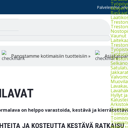
Työpöydä
Palvelemme arkis
Kevyet 
Raskaat
Laatiko
Treston 
Treston 
Nostop
Vaunut
Laiteka
Treston
Työpist
Työtuol
Panostamme kotimaisiin tuotteisiin »
Asiakaspal
Treston 
Selkänoj
Satulatu
Jakkara
Valvomo
Muovila
Lavakau
ILAVAT
Lavahäkk
Hyllyt ja 
Kaluste
Arkistok
Toimist
rmalava on helppo varastoida, kestävä ja kierrätettäv
Toimist
Toimist
Toimist
HTEITA JA KOSTEUTTA KESTÄVÄ RATKAISU
Matot t