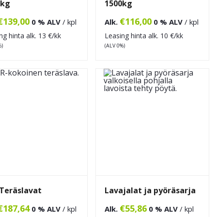
0kg
1500kg
€
139,00
€
116,00
0 % ALV
/ kpl
Alk.
0 % ALV
/ kpl
ng hinta alk.
13
€/kk
Leasing hinta alk.
10
€/kk
%)
(ALV 0%)
Teräslavat
Lavajalat ja pyöräsarja
€
187,64
€
55,86
0 % ALV
/ kpl
Alk.
0 % ALV
/ kpl