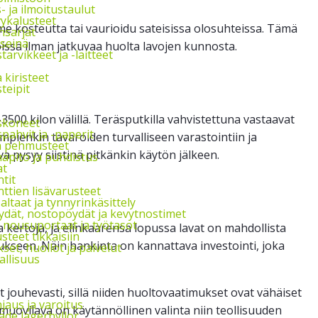
s- ja ilmoitustaulut
vykalusteet
ime kosteutta tai vaurioidu sateisissa olosuhteissa. Tämä
nsarjat
seinä
öissä ilman jatkuvaa huolta lavojen kunnosta.
arvikkeet ja -laitteet
a kiristeet
teipit
00 kilon välillä. Teräsputkilla vahvistettuna vastaavat
skoneet
pahvit ja -paperit
pienkin tavaroiden turvalliseen varastointiin ja
ja pehmusteet
a pysyy siistinä pitkänkin käytön jälkeen.
apito ja puhdistus
at
tit
ttien lisävarusteet
ltaat ja tynnyrinkäsittely
ydät, nostopöydät ja kevytnostimet
, nousuportaat ja työtasot
a kertoja, ja elinkaarensa lopussa lavat on mahdollista
steet tikkaisiin
ukseen. Näin hankinta on kannattava investointi, joka
et, huollot ja palvelut
allisuus
 jouhevasti, sillä niiden huoltovaatimukset ovat vähäiset
jaus ja varoitus
 muovilava on käytännöllinen valinta niin teollisuuden
de lagerhyllor