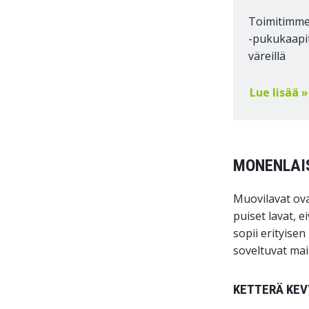
Toimitimme
-pukukaapit
väreillä
Lue lisää »
MONENLAI
Muovilavat ovat
puiset lavat, e
sopii erityisen
soveltuvat main
KETTERÄ KE