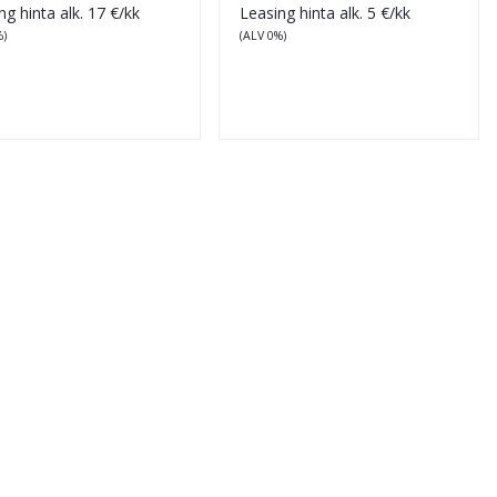
ng hinta alk.
17
€/kk
Leasing hinta alk.
5
€/kk
%)
(ALV 0%)