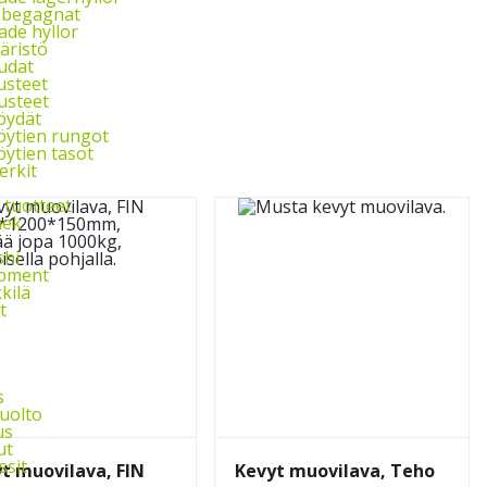
l begagnat
de hyllor
äristö
udat
usteet
usteet
öydät
ytien rungot
ytien tasot
rkit
 tuotteet
ek
shi
ipment
kkilä
t
s
uolto
us
ut
ssit
t muovilava, FIN
Kevyt muovilava, Teho