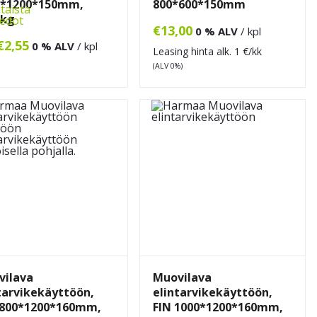
0*1200*150mm,
800*600*150mm
taista
0kg
iedot
€
13,00
0 % ALV
/ kpl
€
2,55
0 % ALV
/ kpl
Leasing hinta alk.
1
€/kk
(ALV 0%)
vilava
Muovilava
tarvikekäyttöön,
elintarvikekäyttöön,
 800*1200*160mm,
FIN 1000*1200*160mm,