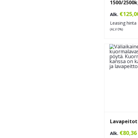
1500/2500k
€
125,0
Alk.
Leasing hinta 
(ALV 0%)
Lavapeitot
€
80,36
Alk.