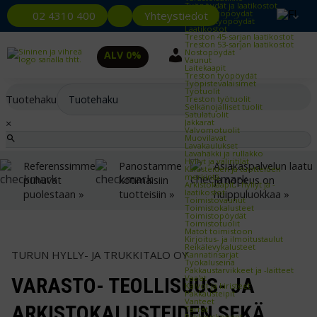
Työpöydät ja laatikostot
Kevyet työpöydät
Yhteystiedot
02 4310 400
Raskaat työpöydät
Laatikostot
Treston 45-sarjan laatikostot
Treston 53-sarjan laatikostot
Nostopöydät
ALV 0%
Vaunut
Laitekaapit
Treston työpöydät
Työpistevalaisimet
Työtuolit
Tuotehaku
Treston työtuolit
Selkänojalliset tuolit
Satulatuolit
×
Jakkarat
Valvomotuolit
Muovilavat
Lavakaulukset
Lavahäkki ja rullakko
Hyllyt ja väliritilät
Referenssimme
Panostamme
Asiakaspalvelun laatu
Kalusteiden ja tuotteiden
merkintä
puhuvat
kotimaisiin
ja nopeus on
Arkistokaapit, -hyllyt ja -
laatikostot
puolestaan »
tuotteisiin »
huippuluokkaa »
Toimistovaunut
Toimistokalusteet
Toimistopöydät
Toimistotuolit
Matot toimistoon
Kirjoitus- ja ilmoitustaulut
Reikälevykalusteet
TURUN HYLLY- JA TRUKKITALO OY
Kannatinsarjat
Työkaluseinä
Pakkaustarvikkeet ja -laitteet
Vaa'at
VARASTO- TEOLLISUUS- JA
Kalvot ja kiristeet
Pakkausteipit
Vanteet
ARKISTOKALUSTEIDEN SEKÄ
Tarrat
Pakkauskoneet