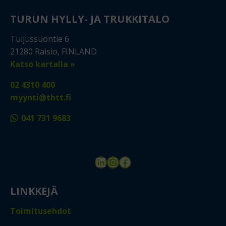
TURUN HYLLY- JA TRUKKITALO
Tuijussuontie 6
21280 Raisio, FINLAND
Katso kartalla »
02 4310 400
myynti@thtt.fi
041 731 9683
LinkedIn
Instagram
Facebook
LINKKEJÄ
Toimitusehdot