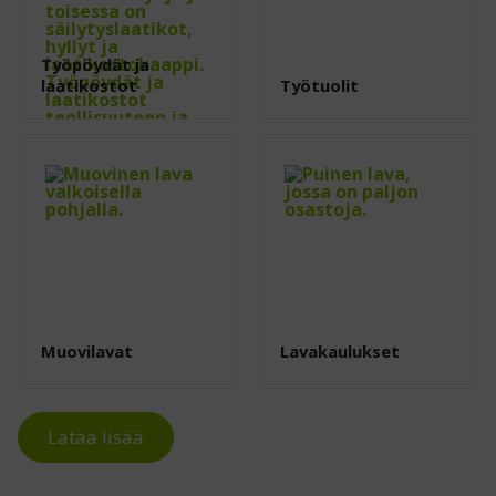
Työpöydät ja
laatikostot
Työtuolit
Muovilavat
Lavakaulukset
Lataa lisää