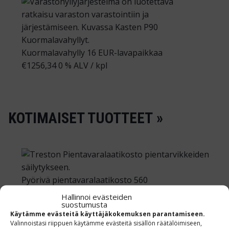
Kuormalavahylly 16 EUR-lavapaikkaa
€
1256,34
0 % ALV
/ kpl
KOTIMAISET TUOTTEET »
Pyörivä pientavaralaatikosto 560
€
96,70
0 % ALV
/ kpl
Hallinnoi evästeiden
suostumusta
Leasing hinta alk.
9.00
€/kk
(ALV 0%)
Käytämme evästeitä käyttäjäkokemuksen parantamiseen.
Kotimainen tuote
Valinnoistasi riippuen käytämme evästeitä sisällön räätälöimiseen,