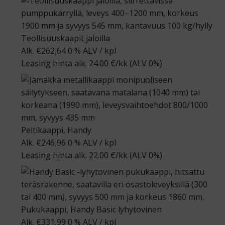
Teollisuuskaapit jaloilla
Alk.
€
262,64
0 % ALV
/ kpl
Leasing hinta alk.
24.00
€/kk
(ALV 0%)
Peltikaappi, Handy
Alk.
€
246,96
0 % ALV
/ kpl
Leasing hinta alk.
22.00
€/kk
(ALV 0%)
Pukukaappi, Handy Basic lyhytovinen
Alk.
€
331,99
0 % ALV
/ kpl