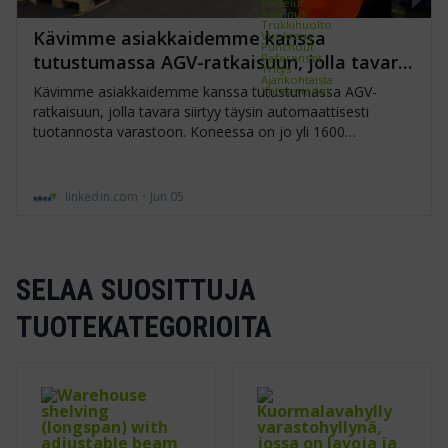
Palvelut
Asennus
Trukkihuolto
Vuokraus
Punchout
Referenssit
Yritys
Ajankohtaista
Yhteystiedot
SELAA SUOSITTUJA
TUOTEKATEGORIOITA