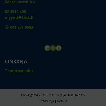
Katso kartalla »
02 4310 400
myynti@thtt.fi
041 731 9683
LinkedIn
Instagram
Facebook
LINKKEJÄ
Toimitusehdot
Copyright © 2026 Turun Hylly- ja Trukkitalo Oy
Tietosuoja
|
Netello