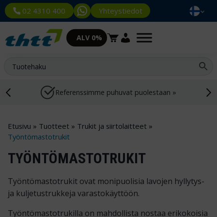
Yhteystiedot
02 4310 400
ALV 0%
Referenssimme puhuvat puolestaan »
Etusivu
»
Tuotteet
»
Trukit ja siirtolaitteet
»
Työntömastotrukit
TYÖNTÖMASTOTRUKIT
Työntömastotrukit ovat monipuolisia lavojen hyllytys-
ja kuljetustrukkeja varastokäyttöön.
Työntömastotrukilla on mahdollista nostaa erikokoisia