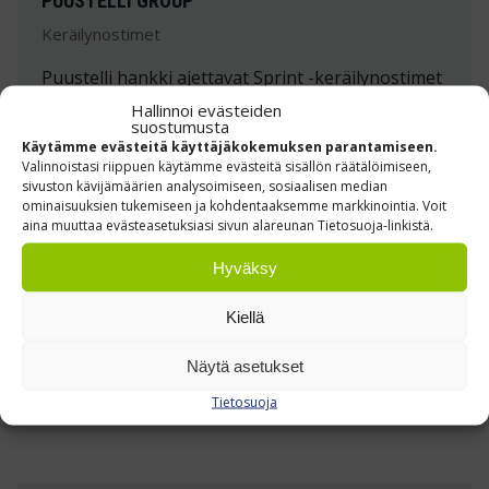
PUUSTELLI GROUP
Keräilynostimet
Puustelli hankki ajettavat Sprint -keräilynostimet
pientavarakeräilyn työvälineiksi.
Hallinnoi evästeiden
suostumusta
Käytämme evästeitä käyttäjäkokemuksen parantamiseen.
Lue lisää »
Valinnoistasi riippuen käytämme evästeitä sisällön räätälöimiseen,
sivuston kävijämäärien analysoimiseen, sosiaalisen median
ominaisuuksien tukemiseen ja kohdentaaksemme markkinointia. Voit
aina muuttaa evästeasetuksiasi sivun alareunan Tietosuoja-linkistä.
Hyväksy
Kiellä
Näytä asetukset
Tietosuoja