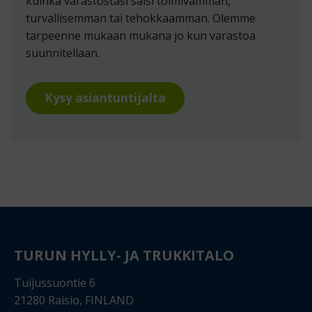
kuinka varastostasi saisi toimivamman,
turvallisemman tai tehokkaamman. Olemme
tarpeenne mukaan mukana jo kun varastoa
suunnitellaan.
Kysy asiantuntijalta
TURUN HYLLY- JA TRUKKITALO
Tuijussuontie 6
21280 Raisio, FINLAND