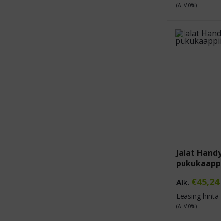
(ALV 0%)
Jalat Handy
pukukaapp
€
45,24
Alk.
Leasing hinta 
(ALV 0%)