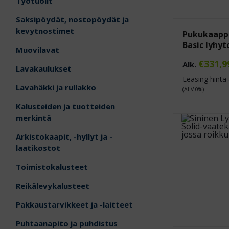
Työtuolit
Saksipöydät, nostopöydät ja
kevytnostimet
Pukukaapp
Basic lyhyt
Muovilavat
€
331,9
Alk.
Lavakaulukset
Leasing hinta 
Lavahäkki ja rullakko
(ALV 0%)
Kalusteiden ja tuotteiden
merkintä
Arkistokaapit, -hyllyt ja -
laatikostot
Toimistokalusteet
Reikälevykalusteet
Pakkaustarvikkeet ja -laitteet
Puhtaanapito ja puhdistus