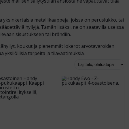
estelmällisen säilytystilan ansiosta ne vapauttavat tilaa
yksinkertaisia metallikaappeja, joissa on peruslukko, tai
ädettäviä hyllyjä. Tämän lisäksi, ne on saatavilla useissa
olevaan sisustukseen tai brändiin.
kähyllyt, koukut ja pienemmät lokerot arvotavaroiden
yksilöllisiä tarpeita ja tilavaatimuksia.