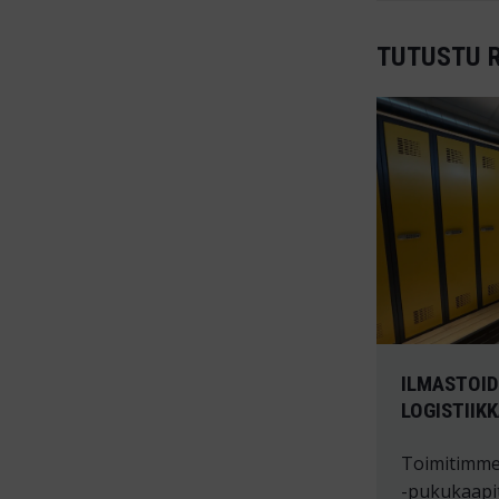
TUTUSTU 
ILMASTOID
LOGISTIIK
Toimitimme
-pukukaapit