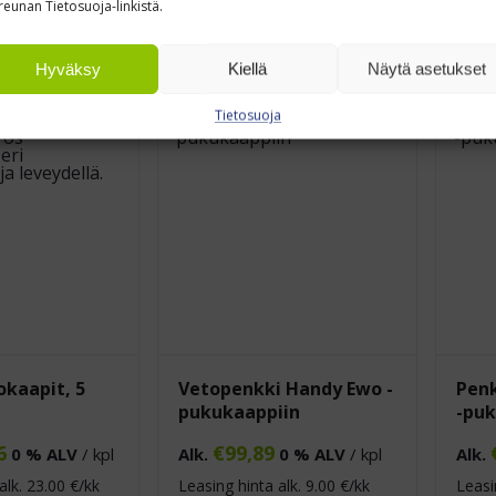
9
€
205,80
0 % ALV
/ kpl
Alk.
0 % ALV
/ kpl
Alk.
reunan Tietosuoja-linkistä.
alk.
18.00
€/kk
Leasing hinta alk.
19.00
€/kk
Leasi
(ALV 0%)
(ALV 0
Hyväksy
Kiellä
Näytä asetukset
Tietosuoja
okaapit, 5
Vetopenkki Handy Ewo -
Penk
pukukaappiin
-puk
6
€
99,89
0 % ALV
/ kpl
Alk.
0 % ALV
/ kpl
Alk.
alk.
23.00
€/kk
Leasing hinta alk.
9.00
€/kk
Leasi