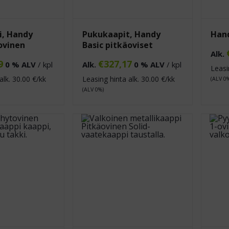
i, Handy
Pukukaapit, Handy
Han
ovinen
Basic pitkäoviset
Alk.
9
€
327,17
0 % ALV
/ kpl
Alk.
0 % ALV
/ kpl
Leasi
alk.
30.00
€/kk
Leasing hinta alk.
30.00
€/kk
(ALV 0
(ALV 0%)