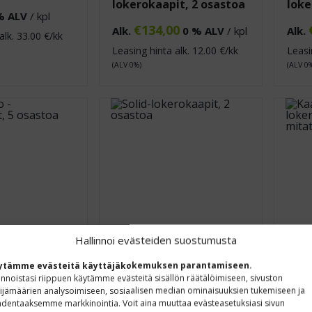
lokerokaapit, 2 osastoa
loke
% ALV
/ kpl
€
134,00
Alk.
0 % ALV
/ kpl
Alk.
alk.
33.00
€/kk
Leasing hinta alk.
12.00
€/kk
Leasi
(ALV 0%)
(ALV 0
Hallinnoi evästeiden suostumusta
ytämme evästeitä käyttäjäkokemuksen parantamiseen.
-
Solid-lokerokaapit, 2
Soli
innoistasi riippuen käytämme evästeitä sisällön räätälöimiseen, sivuston
it, 5 osastoa
osastoa
osa
ijämäärien analysoimiseen, sosiaalisen median ominaisuuksien tukemiseen ja
dentaaksemme markkinointia. Voit aina muuttaa evästeasetuksiasi sivun