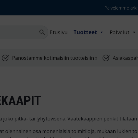
Palvelemme arkis
Etusivu
Tuotteet
Palvelut
Panostamme kotimaisiin tuotteisiin »
Asiakaspal
EKAAPIT
 joko pitkä- tai lyhytovisena. Vaatekaappien penkit tilataan
t olennainen osa monenlaisia toimitiloja, mukaan lukien toim