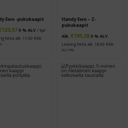
dy Ewo -pukukaapit
Handy Ewo – Z-
pukukaapit
€
123,57
0 % ALV
/ kpl
€
195,28
Alk.
0 % ALV
ng hinta alk.
11.00
€/kk
Leasing hinta alk.
18.00
€/kk
%)
(ALV 0%)