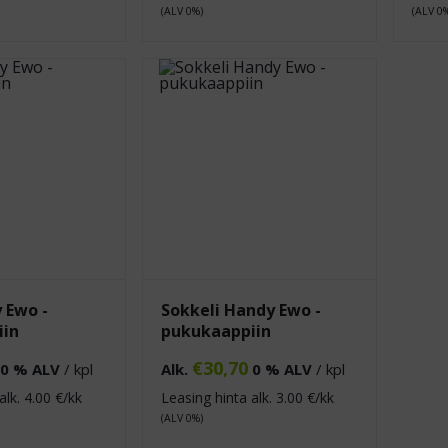
(ALV 0%)
(ALV 0
 Ewo -
Sokkeli Handy Ewo -
iin
pukukaappiin
€
30,70
0 % ALV
/ kpl
Alk.
0 % ALV
/ kpl
alk.
4.00
€/kk
Leasing hinta alk.
3.00
€/kk
(ALV 0%)