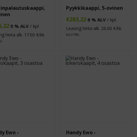
inpalautuskaappi,
Pyykkikaappi, 5-ovinen
inen
€
283,22
0 % ALV
/ kpl
5,22
0 % ALV
/ kpl
Leasing hinta alk.
26.00
€/kk
ng hinta alk.
17.00
€/kk
(ALV 0%)
%)
y Ewo -
Handy Ewo -