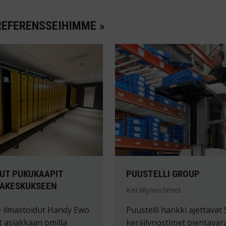
REFERENSSEIHIMME »
UT PUKUKAAPIT
PUUSTELLI GROUP
KAKESKUKSEEN
Keräilynostimet
 ilmastoidut Handy Ewo
Puustelli hankki ajettavat 
 asiakkaan omilla
keräilynostimet pientavar