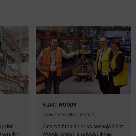
FLÄKT WOODS
Läpivirtaushyllyt, nosturit
Sprint -
Ilmanvaihtoalan erikoisosaaja Fläkt
akeräilyn
Woods tehosti sisälogistiikkaa