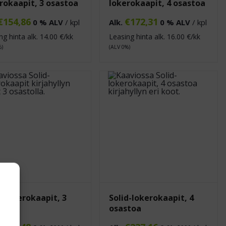
rokaapit, 3 osastoa
lokerokaapit, 4 osastoa
€
154,86
€
172,31
0 % ALV
/ kpl
Alk.
0 % ALV
/ kpl
ng hinta alk.
14.00
€/kk
Leasing hinta alk.
16.00
€/kk
%)
(ALV 0%)
d-lokerokaapit, 3
Solid-lokerokaapit, 4
stoa
osastoa