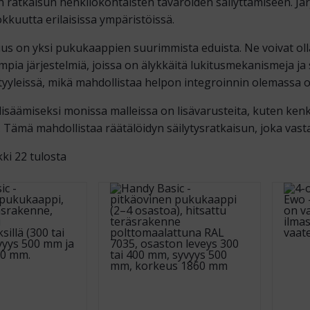
n ratkaisun henkilökohtaisten tavaroiden säilyttämiseen. Järj
okkuutta erilaisissa ympäristöissä.
 on yksi pukukaappien suurimmista eduista. Ne voivat olla 
ia järjestelmiä, joissa on älykkäitä lukitusmekanismeja ja sä
a tyyleissä, mikä mahdollistaa helpon integroinnin olemassa 
isäämiseksi monissa malleissa on lisävarusteita, kuten ken
 Tämä mahdollistaa räätälöidyn säilytysratkaisun, joka vastaa 
ki 22 tulosta