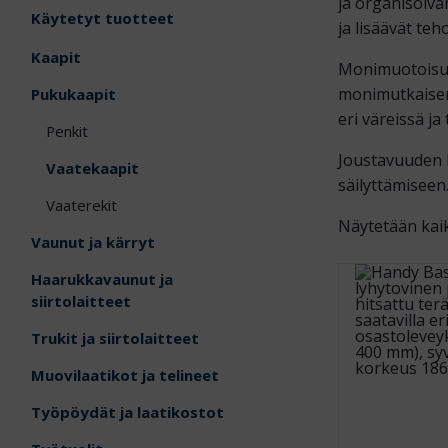
ja organisoiva
Käytetyt tuotteet
ja lisäävät teh
Kaapit
Monimuotoisuus
monimutkaisemp
Pukukaapit
eri väreissä j
Penkit
Joustavuuden l
Vaatekaapit
säilyttämiseen.
Vaaterekit
Näytetään kaik
Vaunut ja kärryt
Haarukkavaunut ja
siirtolaitteet
Trukit ja siirtolaitteet
Muovilaatikot ja telineet
Työpöydät ja laatikostot