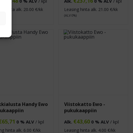
€
221,48
€
237,16
0 % ALV
/ kpl
Alk.
0 % ALV
/ kpl
ng hinta alk.
20.00
€/kk
Leasing hinta alk.
21.00
€/kk
%)
(ALV 0%)
kialusta Handy Ewo
Viistokatto Ewo -
ukaappiin
pukukaappiin
€
65,71
€
43,60
0 % ALV
/ kpl
Alk.
0 % ALV
/ kpl
ng hinta alk.
6.00
€/kk
Leasing hinta alk.
4.00
€/kk