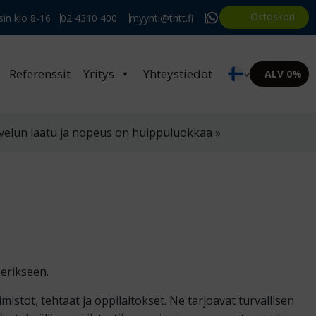
Ostoskori
in klo 8-16
02 4310 400
myynti@thtt.fi
Referenssit
Yritys
Yhteystiedot
ALV 0%
velun laatu ja nopeus on huippuluokkaa »
 erikseen.
istot, tehtaat ja oppilaitokset. Ne tarjoavat turvallisen