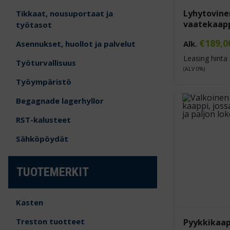
Lyhytovinen
Tikkaat, nousuportaat ja
vaatekaap
työtasot
€
189,0
Alk.
Asennukset, huollot ja palvelut
Leasing hinta 
Työturvallisuus
(ALV 0%)
Työympäristö
Begagnade lagerhyllor
RST-kalusteet
Sähköpöydät
TUOTEMERKIT
Kasten
Treston tuotteet
Pyykkikaap