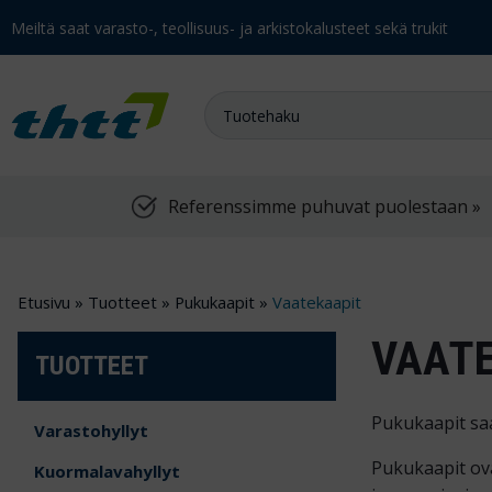
Meiltä saat varasto-, teollisuus- ja arkistokalusteet sekä trukit
Referenssimme puhuvat puolestaan »
Etusivu
»
Tuotteet
»
Pukukaapit
»
Vaatekaapit
VAAT
TUOTTEET
Pukukaapit saa
Varastohyllyt
Pukukaapit ova
Kuormalavahyllyt