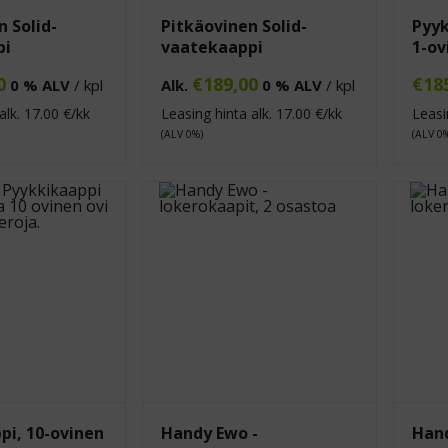
 Solid-
Pitkäovinen Solid-
Pyyk
pi
vaatekaappi
1-ov
0
€
189,00
€
18
0 % ALV
/ kpl
Alk.
0 % ALV
/ kpl
alk.
17.00
€/kk
Leasing hinta alk.
17.00
€/kk
Leasi
(ALV 0%)
(ALV 0
pi, 10-ovinen
Handy Ewo -
Hand