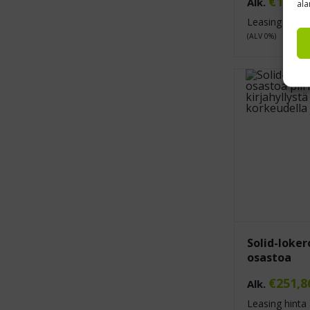
€
197,5
Alk.
ala
Leasing hinta 
(ALV 0%)
Solid-loker
osastoa
€
251,8
Alk.
Leasing hinta 