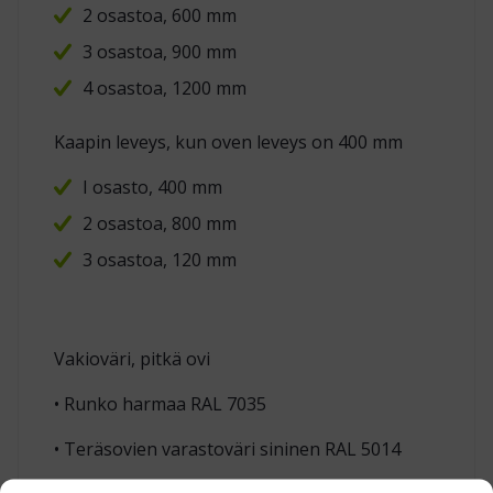
2 osastoa, 600 mm
3 osastoa, 900 mm
4 osastoa, 1200 mm
Kaapin leveys, kun oven leveys on 400 mm
I osasto, 400 mm
2 osastoa, 800 mm
3 osastoa, 120 mm
Vakioväri, pitkä ovi
• Runko harmaa RAL 7035
• Teräsovien varastoväri sininen RAL 5014