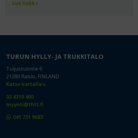
Lue lisää »
TURUN HYLLY- JA TRUKKITALO
Tuijussuontie 6
21280 Raisio, FINLAND
Katso kartalla »
02 4310 400
myynti@thtt.fi
041 731 9683