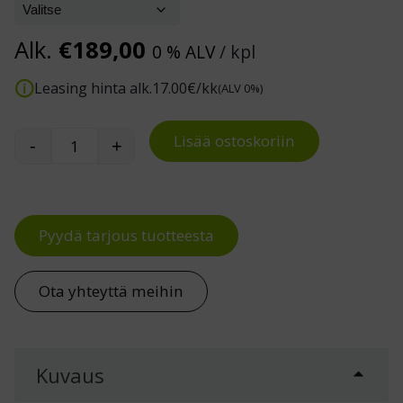
Alk.
€
189,00
0 % ALV
/ kpl
Leasing hinta alk.
17.00
€/kk
(ALV 0%)
Lisää ostoskoriin
-
+
Pitkäovinen Solid-vaatekaappi määrä
Pyydä tarjous tuotteesta
Ota yhteyttä meihin
Kuvaus