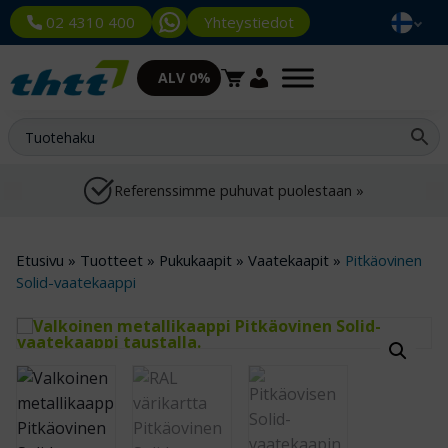
Yhteystiedot
02 4310 400
ALV 0%
Referenssimme puhuvat puolestaan »
Etusivu
»
Tuotteet
»
Pukukaapit
»
Vaatekaapit
»
Pitkäovinen
Solid-vaatekaappi