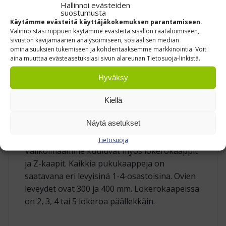
Hallinnoi evästeiden
suostumusta
Kuvan värikartan väreillä tilatessa ei tule
Käytämme evästeitä käyttäjäkokemuksen parantamiseen.
Valinnoistasi riippuen käytämme evästeitä sisällön räätälöimiseen,
lisähintaa. Ota yhteyttä myyntiimme, jos haluat
sivuston kävijämäärien analysoimiseen, sosiaalisen median
varastoväristä / värikartasta poikkeavan värin,
ominaisuuksien tukemiseen ja kohdentaaksemme markkinointia. Voit
aina muuttaa evästeasetuksiasi sivun alareunan Tietosuoja-linkistä.
erikoisovet tai muun erikoisratkaisun.
Tilauksesta oven väri valittavissa vapaasti
Hyväksy
RAL-värikartasta.
Kiellä
Lisävarustevalikoimaan kuuluvat kenkäritilät,
peilit, verkkopohja, avaimenperät ym.
Näytä asetukset
Tutustu myös lyhytovisiin pukukaappeihin.
Tietosuoja
Valikoimaamme kuuluvat myös lokerokaappit
ja Z-kaapit. Kaikkia pukukaappeja on
saatavana eri levyisinä 1-4-osastoisina. Ovien
leveydet ovat 300 ja 400 mm. Lokerokaapeissa
on 2, 3, 4 tai 5 lokeroa päällekkäin.