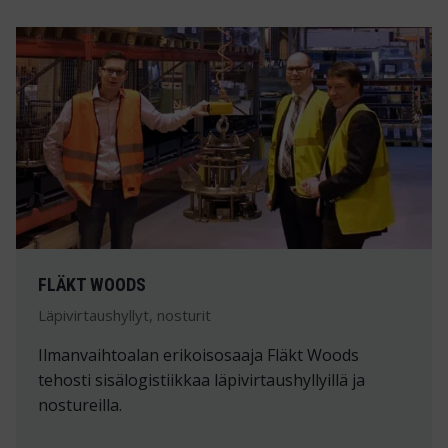
FLÄKT WOODS
Läpivirtaushyllyt, nosturit
Ilmanvaihtoalan erikoisosaaja Fläkt Woods
tehosti sisälogistiikkaa läpivirtaushyllyillä ja
nostureilla.