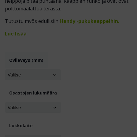
helppoja pitää puhtaana. Kaappien runko ja ovet ovat
polttomaalattua terästä.
Tutustu myös edullisiin
Handy -pukukaappeihin.
Lue lisää
Ovileveys (mm)
Osastojen lukumäärä
Lukkolaite