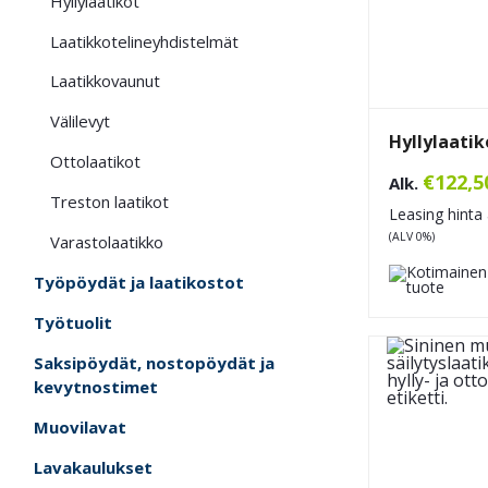
Hyllylaatikot
Laatikkotelineyhdistelmät
Laatikkovaunut
Välilevyt
Hyllylaatik
Ottolaatikot
€
122,5
Alk.
Treston laatikot
Leasing hinta 
(ALV 0%)
Varastolaatikko
Työpöydät ja laatikostot
Työtuolit
Saksipöydät, nostopöydät ja
kevytnostimet
Muovilavat
Lavakaulukset