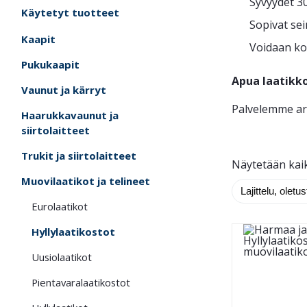
Syvyydet 3
Käytetyt tuotteet
Sopivat sei
Kaapit
Voidaan koo
Pukukaapit
Apua laatikk
Vaunut ja kärryt
Palvelemme ar
Haarukkavaunut ja
siirtolaitteet
Trukit ja siirtolaitteet
Näytetään kaik
Muovilaatikot ja telineet
Eurolaatikot
Hyllylaatikostot
Uusiolaatikot
Pientavaralaatikostot