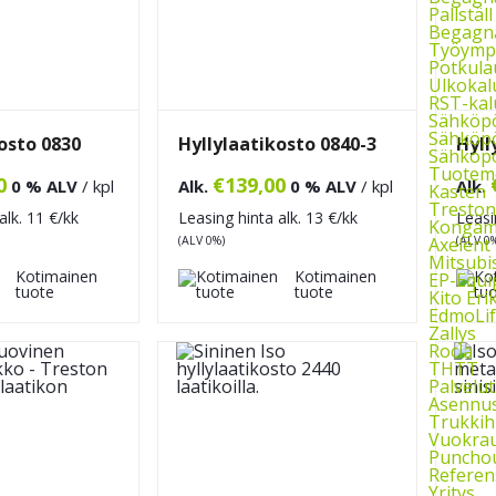
Pallstäl
Begagna
Työymp
Potkula
Ulkokal
RST-kal
Sähköp
Sähköpö
osto 0830
Hyllylaatikosto 0840-3
Hyll
Sähköpö
Tuoteme
0
€
139,00
0 % ALV
/ kpl
Alk.
0 % ALV
/ kpl
Alk.
Kasten
Treston
alk.
11
€/kk
Leasing hinta alk.
13
€/kk
Leasi
Kongam
(ALV 0%)
(ALV 0
Axelent
Mitsubi
Kotimainen
Kotimainen
EP-Equ
tuote
tuote
Kito Eri
EdmoLif
Zallys
Rocla
THTT
Palvelut
Asennu
Trukkih
Vuokra
Puncho
Referen
Yritys