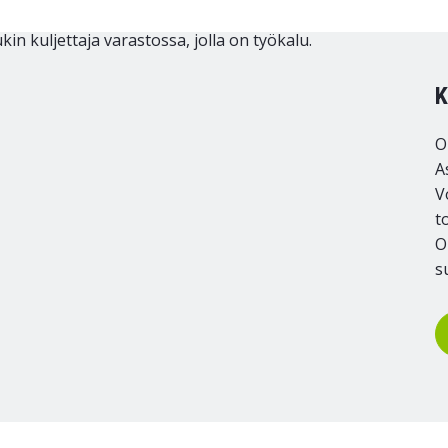
K
O
A
V
t
O
s