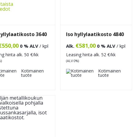
taista
iedot
hyllylaatikosto 3640
Iso hyllylaatikosto 4840
€
550,00
€
581,00
0 % ALV
/ kpl
Alk.
0 % ALV
/ kpl
ng hinta alk.
50
€/kk
Leasing hinta alk.
52
€/kk
%)
(ALV 0%)
Kotimainen
Kotimainen
tuote
tuote