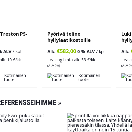
 Treston PS-
Pyörivä teline
Luki
hyllylaatikostoille
hyll
€
582,00
% ALV
/ kpl
Alk.
0 % ALV
/ kpl
Alk.
alk.
10
€/kk
Leasing hinta alk.
53
€/kk
Leasi
(ALV 0%)
(ALV 0
Kotimainen
Kotimainen
tuote
tuote
REFERENSSEIHIMME »