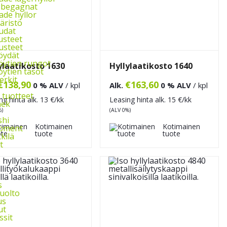
l begagnat
de hyllor
äristö
udat
usteet
usteet
öydät
ytien rungot
ylaatikosto 1630
Hyllylaatikosto 1640
ytien tasot
rkit
€
138,90
€
163,60
0 % ALV
/ kpl
Alk.
0 % ALV
/ kpl
 tuotteet
ng hinta alk.
13
€/kk
Leasing hinta alk.
15
€/kk
ek
%)
(ALV 0%)
shi
Kotimainen
Kotimainen
ipment
tuote
tuote
kkilä
t
s
uolto
us
ut
ssit