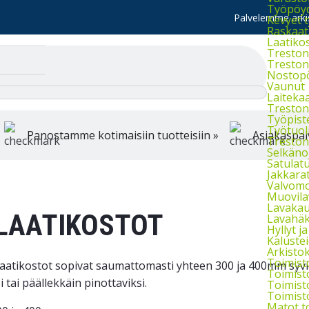
Työpöydä
Palvelemme arkis
Kevyet 
Raskaat
Laatiko
Treston 
Treston 
Nostop
Vaunut
Laiteka
Treston
Työpist
Työtuol
Panostamme kotimaisiin tuotteisiin »
Asiakaspal
Treston 
Selkänoj
Satulatu
Jakkara
Valvomo
Muovila
Lavakau
LAATIKOSTOT
Lavahäkk
Hyllyt ja 
Kaluste
Arkistok
Toimist
laatikostot sopivat saumattomasti yhteen 300 ja 400mm syv
Toimist
i tai päällekkäin pinottaviksi.
Toimist
Toimist
Matot t