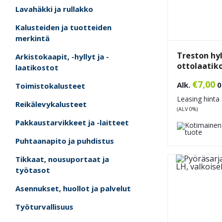
Lavahäkki ja rullakko
Kalusteiden ja tuotteiden
merkintä
Treston hyl
Arkistokaapit, -hyllyt ja -
ottolaatiko
laatikostot
€
7,00
Alk.
0
Toimistokalusteet
Leasing hinta 
Reikälevykalusteet
(ALV 0%)
Pakkaustarvikkeet ja -laitteet
Puhtaanapito ja puhdistus
Tikkaat, nousuportaat ja
työtasot
Asennukset, huollot ja palvelut
Työturvallisuus