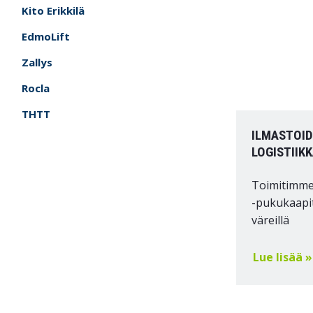
Kito Erikkilä
EdmoLift
Zallys
Rocla
THTT
ILMASTOID
LOGISTIIK
Toimitimme
-pukukaapit
väreillä
Lue lisää »