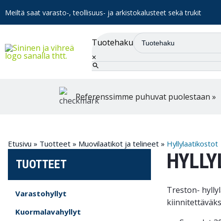
Meiltä saat varasto-, teollisuus- ja arkistokalusteet sekä trukit
Tuotehaku
×
Referenssimme puhuvat puolestaan »
Etusivu
»
Tuotteet
»
Muovilaatikot ja telineet
»
Hyllylaatikostot
HYLLY
TUOTTEET
Treston- hylly
Varastohyllyt
kiinnitettäväks
Kuormalavahyllyt