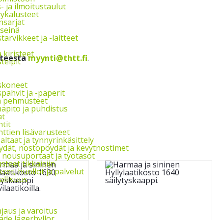
s- ja ilmoitustaulut
vykalusteet
nsarjat
seinä
arvikkeet ja -laitteet
a kiristeet
tteesta
myynti@thtt.fi
.
teipit
skoneet
pahvit ja -paperit
ja pehmusteet
apito ja puhdistus
at
tit
ttien lisävarusteet
ltaat ja tynnyrinkäsittely
ydät, nostopöydät ja kevytnostimet
, nousuportaat ja työtasot
steet tikkaisiin
et, huollot ja palvelut
allisuus
jaus ja varoitus
de lagerhyllor