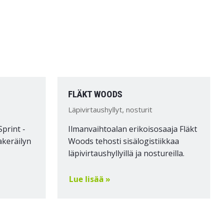
FLÄKT WOODS
Läpivirtaushyllyt, nosturit
Sprint -
Ilmanvaihtoalan erikoisosaaja Fläkt
akeräilyn
Woods tehosti sisälogistiikkaa
läpivirtaushyllyillä ja nostureilla.
Lue lisää »