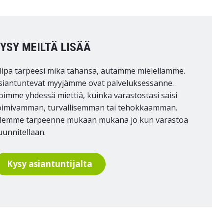
YSY MEILTÄ LISÄÄ
lipa tarpeesi mikä tahansa, autamme mielellämme.
siantuntevat myyjämme ovat palveluksessanne.
oimme yhdessä miettiä, kuinka varastostasi saisi
oimivamman, turvallisemman tai tehokkaamman.
lemme tarpeenne mukaan mukana jo kun varastoa
uunnitellaan.
Kysy asiantuntijalta