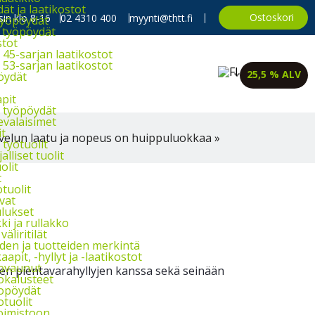
t ja laatikostot
Ostoskori
in klo 8-16
02 4310 400
myynti@thtt.fi
työpöydät
 työpöydät
stot
45-sarjan laatikostot
53-sarjan laatikostot
25,5 % ALV
öydät
apit
 työpöydät
evalaisimet
it
velun laatu ja nopeus on huippuluokkaa »
työtuolit
alliset tuolit
olit
t
tuolit
vat
lukset
i ja rullakko
väliritilät
iden ja tuotteiden merkintä
aapit, -hyllyt ja -laatikostot
ovaunut
ien pientavarahyllyjen kanssa sekä seinään
okalusteet
opöydät
otuolit
oimistoon