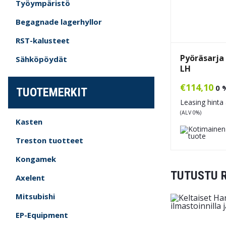
Työympäristö
Begagnade lagerhyllor
RST-kalusteet
Pyöräsarja
Sähköpöydät
LH
€
114,10
0 
TUOTEMERKIT
Leasing hinta 
(ALV 0%)
Kasten
Treston tuotteet
Kongamek
TUTUSTU 
Axelent
Mitsubishi
EP-Equipment