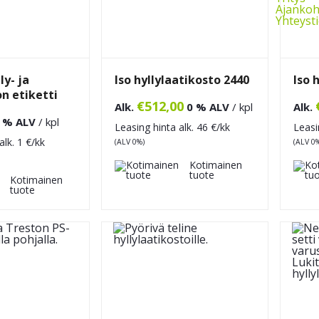
Ajankoh
Yhteyst
ly- ja
Iso hyllylaatikosto 2440
Iso 
n etiketti
€
512,00
Alk.
0 % ALV
/ kpl
Alk.
 % ALV
/ kpl
Leasing hinta alk.
46
€/kk
Leasi
alk.
1
€/kk
(ALV 0%)
(ALV 0
Kotimainen
tuote
Kotimainen
tuote