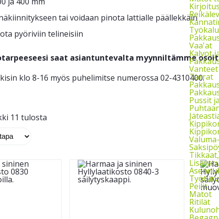
00 ja 400 mm
Kirjoitu
Reikäle
näkiinnitykseen tai voidaan pinota lattialle päällekkäin
Kannati
Työkalu
ta pyöriviin telineisiin
Pakkaust
Vaa'at
Kalvot j
otarpeeseesi saat asiantuntevalta myynniltämme osoi
Pakkaus
Vanteet
Tarrat
kisin klo 8-16 myös puhelimitse numerossa 02-4310400.
Pakkau
Pakkaus
Pussit 
Puhtaan
Jäteasti
ki 11 tulosta
Kippikon
Kippikon
Valuma-a
Saksipö
Tikkaat
Lisävaru
Asennuks
Työturv
Peilit
Matot
Ritilät
Kulunoh
Begagna