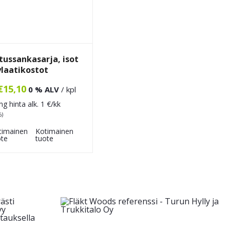
tussankasarja, isot
ylaatikostot
€
15,10
0 % ALV
/ kpl
ng hinta alk.
1
€/kk
%)
Kotimainen
tuote