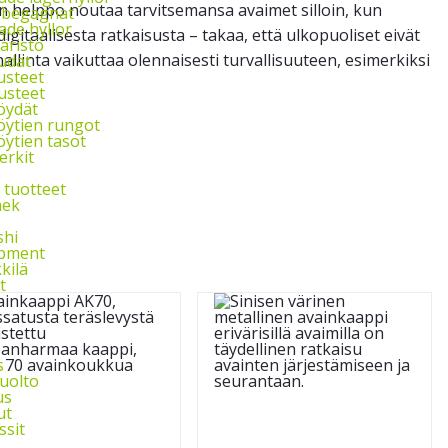
on helppo noutaa tarvitsemansa avaimet silloin, kun
l begagnat
de hyllor
igitaalisesta ratkaisusta – takaa, että ulkopuoliset eivät
äristö
hallinta vaikuttaa olennaisesti turvallisuuteen, esimerkiksi
udat
usteet
usteet
öydät
ytien rungot
ytien tasot
rkit
 tuotteet
ek
shi
ipment
kkilä
t
s
uolto
us
ut
ssit