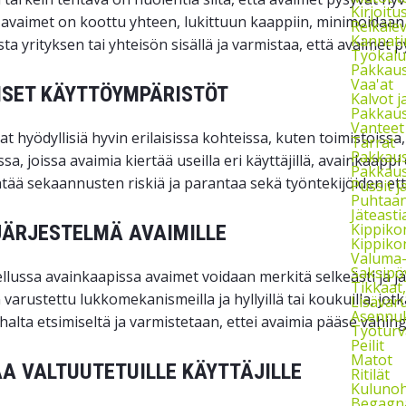
Kirjoitu
n avaimet on koottu yhteen, lukittuun kaappiin, minimoidaa
Reikäle
Kannati
ta yrityksen tai yhteisön sisällä ja varmistaa, että avaimet p
Työkalu
Pakkaust
Vaa'at
ISET KÄYTTÖYMPÄRISTÖT
Kalvot j
Pakkaus
Vanteet
t hyödyllisiä hyvin erilaisissa kohteissa, kuten toimistoissa,
Tarrat
Pakkau
sa, joissa avaimia kiertää useilla eri käyttäjillä, avainkaap
Pakkaus
tää sekaannusten riskiä ja parantaa sekä työntekijöiden että
Pussit 
Puhtaan
Jäteasti
Kippikon
JÄRJESTELMÄ AVAIMILLE
Kippikon
Valuma-a
Saksipö
llussa avainkaapissa avaimet voidaan merkitä selkeästi ja jär
Tikkaat
 varustettu lukkomekanismeilla ja hyllyillä tai koukuilla, jo
Lisävaru
Asennuks
halta etsimiseltä ja varmistetaan, ettei avaimia pääse vahing
Työturv
Peilit
Matot
A VALTUUTETUILLE KÄYTTÄJILLE
Ritilät
Kulunoh
Begagna