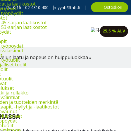
t ja laatikostot
Ostoskori
in klo 8-16
02 4310 400
myynti@thtt.fi
työpöydät
 työpöydät
stot
45-sarjan laatikostot
53-sarjan laatikostot
25,5 % ALV
öydät
apit
 työpöydät
evalaisimet
it
velun laatu ja nopeus on huippuluokkaa »
työtuolit
alliset tuolit
olit
t
tuolit
vat
lukset
i ja rullakko
väliritilät
iden ja tuotteiden merkintä
aapit, -hyllyt ja -laatikostot
ovaunut
NNASSA
okalusteet
opöydät
otuolit
oimistoon
ässä järjestyksessä ja vain valtuutettujen henkilöiden