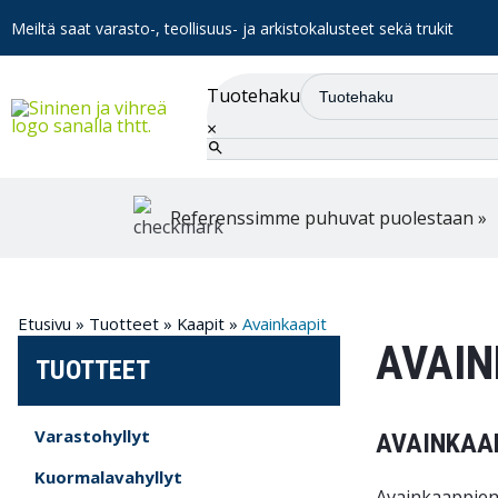
Meiltä saat varasto-, teollisuus- ja arkistokalusteet sekä trukit
Tuotehaku
×
Referenssimme puhuvat puolestaan »
Etusivu
»
Tuotteet
»
Kaapit
»
Avainkaapit
AVAIN
TUOTTEET
Varastohyllyt
AVAINKAA
Kuormalavahyllyt
Avainkaappien 