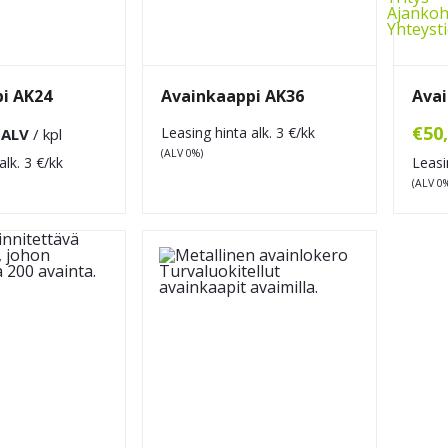
Ajankoh
Yhteyst
i AK24
Avainkaappi AK36
Avai
€
50
Leasing hinta alk.
3
€/kk
 ALV
/ kpl
(ALV 0%)
alk.
3
€/kk
Leasi
(ALV 0