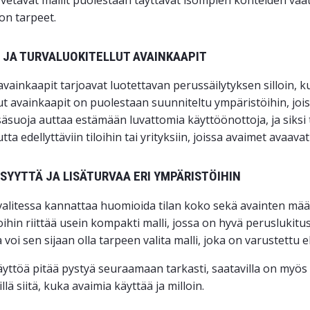
lon tarpeet.
 JA TURVALUOKITELLUT AVAINKAAPIT
avainkaapit tarjoavat luotettavan perussäilytyksen silloin, k
ut avainkaapit on puolestaan suunniteltu ympäristöihin, joiss
 Lisäsuoja auttaa estämään luvattomia käyttöönottoja, ja siks
utta edellyttäviin tiloihin tai yrityksiin, joissa avaimet avaava
SYYTTÄ JA LISÄTURVAA ERI YMPÄRISTÖIHIN
alitessa kannattaa huomioida tilan koko sekä avainten määrä
oihin riittää usein kompakti malli, jossa on hyvä peruslukitu
voi sen sijaan olla tarpeen valita malli, joka on varustettu 
äyttöä pitää pystyä seuraamaan tarkasti, saatavilla on myös 
llä siitä, kuka avaimia käyttää ja milloin.