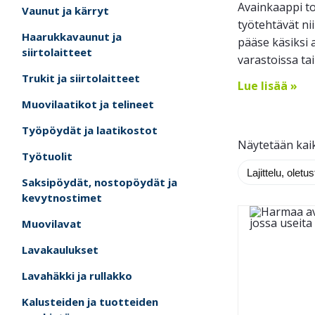
Avainkaappi to
Vaunut ja kärryt
työtehtävät nii
Haarukkavaunut ja
pääse käsiksi a
siirtolaitteet
varastoissa tai 
Trukit ja siirtolaitteet
Lue lisää »
Muovilaatikot ja telineet
Työpöydät ja laatikostot
Näytetään kaik
Työtuolit
Saksipöydät, nostopöydät ja
kevytnostimet
Muovilavat
Lavakaulukset
Lavahäkki ja rullakko
Kalusteiden ja tuotteiden