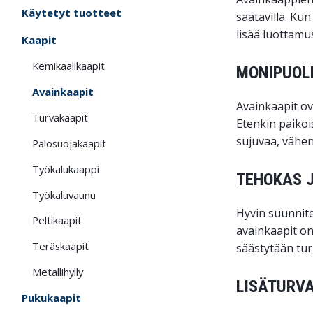
Käytetyt tuotteet
saatavilla. Ku
lisää luottamus
Kaapit
Kemikaalikaapit
MONIPUOL
Avainkaapit
Avainkaapit ova
Turvakaapit
Etenkin paikois
sujuvaa, vähen
Palosuojakaapit
Työkalukaappi
TEHOKAS 
Työkaluvaunu
Hyvin suunnite
Peltikaapit
avainkaapit on
Teräskaapit
säästytään tur
Metallihylly
LISÄTURVA
Pukukaapit