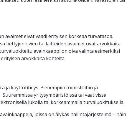
un avaimet eivät vaadi erityisen korkeaa turvatasoa.
a tiettyjen ovien tai laitteiden avaimet ovat arvokkaita
i turvaluokiteltu avainkaappi on oiva valinta esimerkiksi
t erityisen arvokkaita kohteita.
 ja käyttötiheys. Pienempiin toimistoihin ja
s. Suuremmissa yritysympäristöissä tai vaativissa
elektronisella lukolla tai korkeammalla turvaluokituksella.
avainkaappeja, joissa on älykäs hallintajärjestelmä – näin