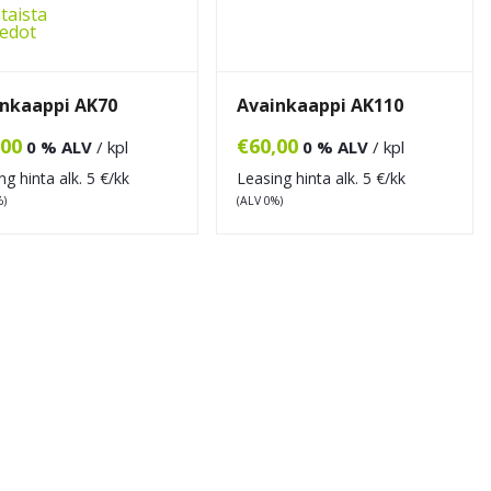
taista
iedot
nkaappi AK70
Avainkaappi AK110
,00
€
60,00
0 % ALV
/ kpl
0 % ALV
/ kpl
ng hinta alk.
5
€/kk
Leasing hinta alk.
5
€/kk
%)
(ALV 0%)