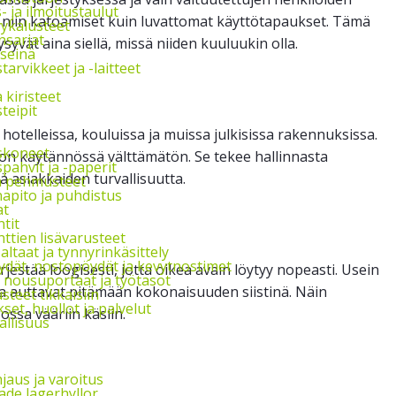
s- ja ilmoitustaulut
n niin katoamiset kuin luvattomat käyttötapaukset. Tämä
vykalusteet
nsarjat
ysyvät aina siellä, missä niiden kuuluukin olla.
seinä
arvikkeet ja -laitteet
a kiristeet
teipit
 hotelleissa, kouluissa ja muissa julkisissa rakennuksissa.
skoneet
pi on käytännössä välttämätön. Se tekee hallinnasta
pahvit ja -paperit
 asiakkaiden turvallisuutta.
ja pehmusteet
apito ja puhdistus
at
tit
ttien lisävarusteet
ltaat ja tynnyrinkäsittely
ydät, nostopöydät ja kevytnostimet
jestää loogisesti, jotta oikea avain löytyy nopeasti. Usein
, nousuportaat ja työtasot
tka auttavat pitämään kokonaisuuden siistinä. Näin
steet tikkaisiin
et, huollot ja palvelut
ossa vääriin käsiin.
allisuus
jaus ja varoitus
de lagerhyllor