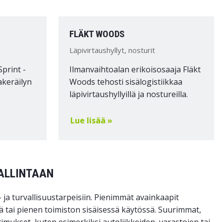
FLÄKT WOODS
Läpivirtaushyllyt, nosturit
Sprint -
Ilmanvaihtoalan erikoisosaaja Fläkt
akeräilyn
Woods tehosti sisälogistiikkaa
läpivirtaushyllyillä ja nostureilla.
Lue lisää »
ALLINTAAN
ja turvallisuustarpeisiin. Pienimmät avainkaapit
ä tai pienen toimiston sisäisessä käytössä. Suurimmat,
imukset, kuten esimerkiksi autoliikkeiden, varastojen tai