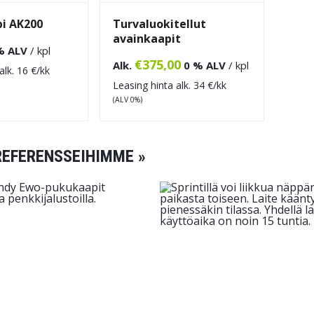
i AK200
Turvaluokitellut
avainkaapit
% ALV
/ kpl
€
375,00
Alk.
0 % ALV
/ kpl
alk.
16
€/kk
Leasing hinta alk.
34
€/kk
(ALV 0%)
REFERENSSEIHIMME »