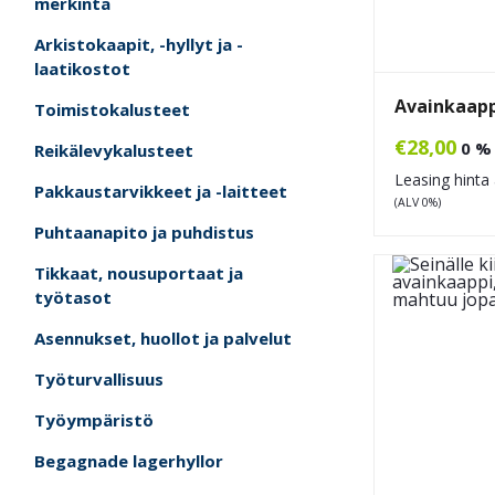
merkintä
Arkistokaapit, -hyllyt ja -
laatikostot
Avainkaapp
Toimistokalusteet
€
28,00
0 %
Reikälevykalusteet
Leasing hinta 
Pakkaustarvikkeet ja -laitteet
(ALV 0%)
Puhtaanapito ja puhdistus
Tikkaat, nousuportaat ja
työtasot
Asennukset, huollot ja palvelut
Työturvallisuus
Työympäristö
Begagnade lagerhyllor