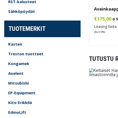
RST-kalusteet
Avainkaapp
Sähköpöydät
€
175,00
0 
Leasing hinta 
TUOTEMERKIT
(ALV 0%)
Kasten
Treston tuotteet
TUTUSTU 
Kongamek
Axelent
Mitsubishi
EP-Equipment
Kito Erikkilä
EdmoLift