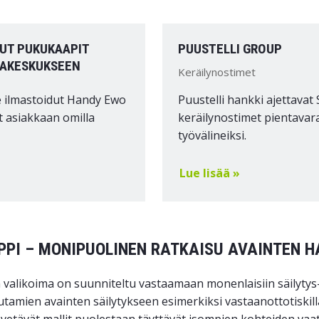
UT PUKUKAAPIT
PUUSTELLI GROUP
KAKESKUKSEEN
Keräilynostimet
 ilmastoidut Handy Ewo
Puustelli hankki ajettavat 
 asiakkaan omilla
keräilynostimet pientavar
työvälineiksi.
Lue lisää »
PI – MONIPUOLINEN RATKAISU AVAINTEN H
valikoima on suunniteltu vastaamaan monenlaisiin säilytys- 
tamien avainten säilytykseen esimerkiksi vastaanottotiskill
 vetävät mallit puolestaan täyttävät isompien kohteiden vaat