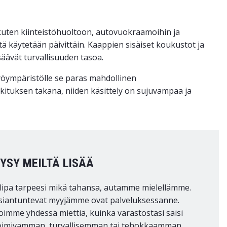
, kuten kiinteistöhuoltoon, autovuokraamoihin ja
itä käytetään päivittäin. Kaappien sisäiset koukustot ja
säävät turvallisuuden tasoa.
 työympäristölle se paras mahdollinen
ukituksen takana, niiden käsittely on sujuvampaa ja
YSY MEILTÄ LISÄÄ
lipa tarpeesi mikä tahansa, autamme mielellämme.
siantuntevat myyjämme ovat palveluksessanne.
oimme yhdessä miettiä, kuinka varastostasi saisi
oimivamman, turvallisemman tai tehokkaamman.