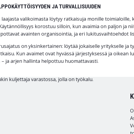
LPPOKÄYTTÖISYYDEN JA TURVALLISUUDEN
laajasta valikoimasta löytyy ratkaisuja monille toimialoille
Käytännöllisyys korostuu silloin, kun avaimia on paljon ja ni
pottavat avainten organisointia, ja eri lukitusvaihtoehdot li
usajatus on yksinkertainen: löytää jokaiselle yritykselle ja
atkaisu. Kun avaimet ovat hyvässä järjestyksessä ja oikean l
 – ja arjen hallinta helpottuu huomattavasti.
K
O
A
V
t