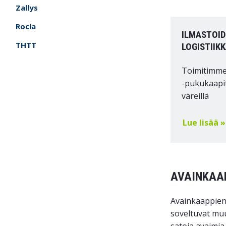
Zallys
Rocla
ILMASTOID
THTT
LOGISTIIK
Toimitimme
-pukukaapit
väreillä
Lue lisää »
AVAINKAAP
Avainkaappien 
soveltuvat muu
satoja avaimia