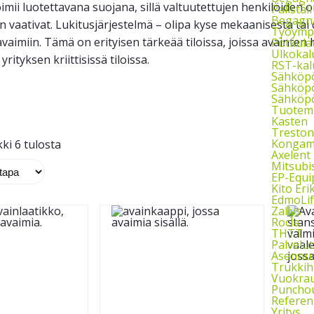
imii luotettavana suojana, sillä valtuutettujen henkilöiden 
Pallstäl
Begagna
n vaativat. Lukitusjärjestelmä – olipa kyse mekaanisesta tai d
Työymp
vaimiin. Tämä on erityisen tärkeää tiloissa, joissa avainten 
Potkula
Ulkokal
yrityksen kriittisissä tiloissa.
RST-kal
Sähköp
Sähköpö
Sähköpö
Tuoteme
Kasten
Treston
Kongam
ki 6 tulosta
Axelent
Mitsubi
EP-Equ
Kito Eri
EdmoLif
Zallys
Rocla
THTT
Palvelut
Asennu
Trukkih
Vuokra
Puncho
Referen
Yritys