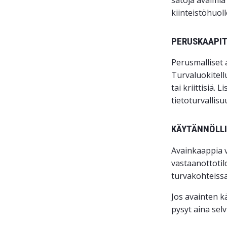
kiinteistöhuol
PERUSKAAPIT
Perusmalliset 
Turvaluokitell
tai kriittisiä.
tietoturvallisu
KÄYTÄNNÖLLI
Avainkaappia v
vastaanottotil
turvakohteissa 
Jos avainten k
pysyt aina selvi