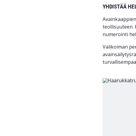
YHDISTÄÄ HE
Avainkaappien 
teollisuuteen. 
numerointi hel
Valikoiman per
avainsäilytysr
turvallisempaa