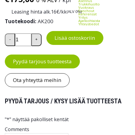
Asennus
Trukkihuolto
Vuokraus
Leasing hinta alk.
16
€/kk
Punchout
(ALV 0%)
Referenssit
Yritys
Tuotekoodi:
AK200
Ajankohtaista
Yhteystiedot
Avainkaappi AK200 määrä
Lisää ostoskoriin
-
+
Pyydä tarjous tuotteesta
Ota yhteyttä meihin
PYYDÄ TARJOUS / KYSY LISÄÄ TUOTTEESTA
"
*
" näyttää pakolliset kentät
Comments