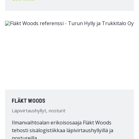
FLÄKT WOODS
Läpivirtaushyllyt, nosturit
Ilmanvaihtoalan erikoisosaaja Fläkt Woods
tehosti sisälogistiikkaa läpivirtaushyllyillä ja
nostureilla.