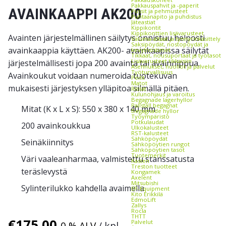
Pakkauspahvit ja -paperit
AVAINKAAPPI AK200
Pussit ja pehmusteet
Puhtaanapito ja puhdistus
Jäteastiat
Kippikontit
Kippikonttien lisävarusteet
Avainten järjestelmällinen säilytys onnistuu helposti
Valuma-altaat ja tynnyrinkäsittely
Saksipöydät, nostopöydät ja
avainkaappia käyttäen. AK200- avainkaapissa säilytät
kevytnostimet
Tikkaat, nousuportaat ja työtasot
Lisävarusteet tikkaisiin
järjestelmällisesti jopa 200 avainta tai avainnippua.
Asennukset, huollot ja palvelut
Työturvallisuus
Avainkoukut voidaan numeroida tuotekuvan
Peilit
Matot
mukaisesti järjestyksen ylläpitoa silmällä pitäen.
Ritilät
Kulunohjaus ja varoitus
Begagnade lagerhyllor
Pallställ begagnat
Mitat (K x L x S): 550 x 380 x 140 mm
Begagnade hyllor
Työympäristö
Potkulaudat
200 avainkoukkua
Ulkokalusteet
RST-kalusteet
Sähköpöydät
Seinäkiinnitys
Sähköpöytien rungot
Sähköpöytien tasot
Tuotemerkit
Väri vaaleanharmaa, valmistettu stanssatusta
Kasten
Treston tuotteet
teräslevystä
Kongamek
Axelent
Mitsubishi
Sylinterilukko kahdella avaimella
EP-Equipment
Kito Erikkilä
EdmoLift
Zallys
Rocla
THTT
€
175,00
Palvelut
0 % ALV
/ kpl