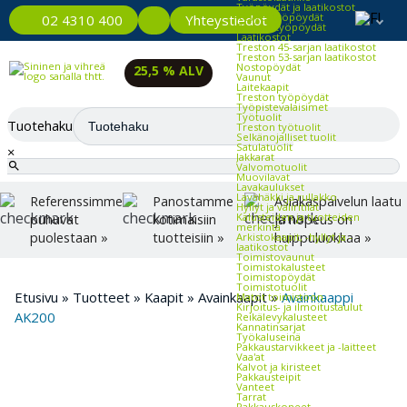
Työpöydät ja laatikostot
Kevyet työpöydät
Yhteystiedot
02 4310 400
Raskaat työpöydät
Laatikostot
Treston 45-sarjan laatikostot
Treston 53-sarjan laatikostot
Nostopöydät
25,5 % ALV
Vaunut
Laitekaapit
Treston työpöydät
Työpistevalaisimet
Työtuolit
Tuotehaku
Treston työtuolit
Selkänojalliset tuolit
Satulatuolit
×
Jakkarat
Valvomotuolit
Muovilavat
Lavakaulukset
Lavahäkki ja rullakko
Referenssimme
Panostamme
Asiakaspalvelun laatu
Hyllyt ja väliritilät
Kalusteiden ja tuotteiden
puhuvat
kotimaisiin
ja nopeus on
merkintä
puolestaan »
tuotteisiin »
huippuluokkaa »
Arkistokaapit, -hyllyt ja -
laatikostot
Toimistovaunut
Toimistokalusteet
Toimistopöydät
Toimistotuolit
Etusivu
»
Tuotteet
»
Kaapit
»
Avainkaapit
»
Avainkaappi
Matot toimistoon
Kirjoitus- ja ilmoitustaulut
AK200
Reikälevykalusteet
Kannatinsarjat
Työkaluseinä
Pakkaustarvikkeet ja -laitteet
Vaa'at
Kalvot ja kiristeet
Pakkausteipit
Vanteet
Tarrat
Pakkauskoneet