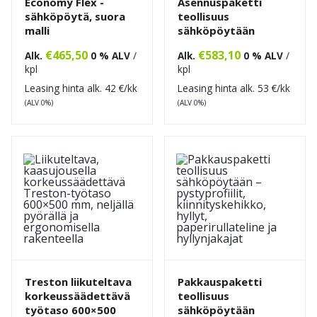
Economy Flex -
Asennuspaketti
sähköpöytä, suora
teollisuus
malli
sähköpöytään
€
465,50
€
583,10
Alk.
0 % ALV
/
Alk.
0 % ALV
/
kpl
kpl
Leasing hinta alk.
42
€/kk
Leasing hinta alk.
53
€/kk
(ALV 0%)
(ALV 0%)
Treston liikuteltava
Pakkauspaketti
korkeussäädettävä
teollisuus
työtaso 600×500
sähköpöytään