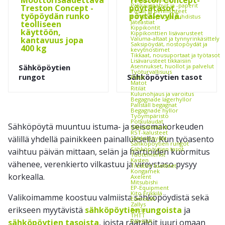
Pakkauspahvit ja -paperit
Pussit ja pehmusteet
Puhtaanapito ja puhdistus
Jäteastiat
Kippikontit
Kippikonttien lisävarusteet
Valuma-altaat ja tynnyrinkäsittely
Saksipöydät, nostopöydät ja
kevytnostimet
Tikkaat, nousuportaat ja työtasot
Lisävarusteet tikkaisiin
Sähköpöytien
Asennukset, huollot ja palvelut
Työturvallisuus
rungot
Sähköpöytien tasot
Peilit
Matot
Ritilät
Kulunohjaus ja varoitus
Begagnade lagerhyllor
Pallställ begagnat
Begagnade hyllor
Työympäristö
Potkulaudat
Sähköpöytä muuntuu istuma‑ ja seisomakorkeuden
Ulkokalusteet
RST-kalusteet
välillä yhdellä painikkeen painalluksella. Kun työasento
Sähköpöydät
Sähköpöytien rungot
Sähköpöytien tasot
vaihtuu päivän mittaan, selän ja hartioiden kuormitus
Tuotemerkit
Kasten
vähenee, verenkierto vilkastuu ja vireystaso pysyy
Treston tuotteet
Kongamek
korkealla.
Axelent
Mitsubishi
EP-Equipment
Kito Erikkilä
Valikoimamme koostuu valmiista sähköpöydistä sekä
EdmoLift
Zallys
erikseen myytävistä
sähköpöytien rungoista
ja
Rocla
THTT
sähköpöytien tasoista
, joista räätälöit juuri omaan
Palvelut