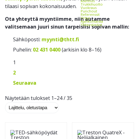
Asennus
Trukkihuolto
tilaasi sopivan kokonaisuuden.
Vuokraus
Punchout
Referenssit
Ota yhteyttä myyntiimme, niin autamme
Yritys
Ajankohtaista
Yhteystiedot
valitsemaan juuri sinun tarpeisiisi sopivan mallin:
Sähköposti:
myynti@thtt.fi
Puhelin:
02 431 0400
(arkisin klo 8–16)
1
2
Seuraava
Näytetään tulokset 1–24 / 35