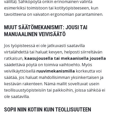
väliltä). Sähköpöytä onkin erinomainen valinta
esimerkiksi toimistoon tai kotityöpisteeseen, kun
tavoitteena on vaivaton ergonomian parantaminen.
MUUT SÄÄTÖMEKANISMIT: JOUSI TAI
MANUAALINEN VEIVISÄÄTÖ
Jos työpisteessä ei ole jatkuvasti saatavilla
virtalähdettä tai haluat kevyen, helposti siirreltävän
ratkaisun,
kaasujousella tai mekaanisella jousella
säädettävä pöytä on toimiva vaihtoehto. Myös
veivilkäyttöisellä
ruuvimekanismilla
korkeutta voi
säätää, jos haluat mahdollisimman yksinkertaisen ja
kestävän rakenteen. Nämä mallit soveltuvat usein
teollisuustyöpisteisiin tai paikkoihin, joissa sähköä ei
ole saatavilla.
SOPII NIIN KOTIIN KUIN TEOLLISUUTEEN