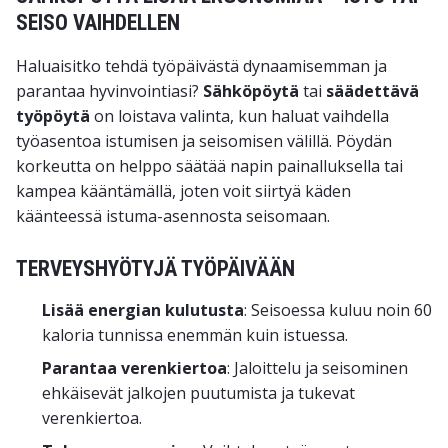
SEISO VAIHDELLEN
Haluaisitko tehdä työpäivästä dynaamisemman ja
parantaa hyvinvointiasi?
Sähköpöytä
tai
säädettävä
työpöytä
on loistava valinta, kun haluat vaihdella
työasentoa istumisen ja seisomisen välillä. Pöydän
korkeutta on helppo säätää napin painalluksella tai
kampea kääntämällä, joten voit siirtyä käden
käänteessä istuma-asennosta seisomaan.
TERVEYSHYÖTYJÄ TYÖPÄIVÄÄN
Lisää energian kulutusta
: Seisoessa kuluu noin 60
kaloria tunnissa enemmän kuin istuessa.
Parantaa verenkiertoa
: Jaloittelu ja seisominen
ehkäisevät jalkojen puutumista ja tukevat
verenkiertoa.