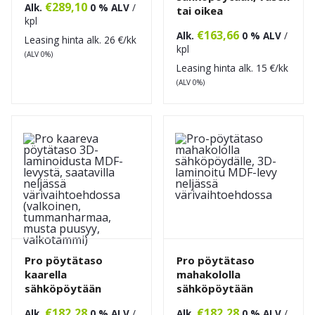
€
289,10
Alk.
0 % ALV
/
tai oikea
kpl
€
163,66
Alk.
0 % ALV
/
Leasing hinta alk.
26
€/kk
kpl
(ALV 0%)
Leasing hinta alk.
15
€/kk
(ALV 0%)
Pro pöytätaso
Pro pöytätaso
kaarella
mahakololla
sähköpöytään
sähköpöytään
€
182,28
€
182,28
Alk.
0 % ALV
/
Alk.
0 % ALV
/