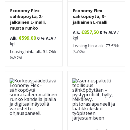
Economy Flex -
Economy Flex -
sähköpöytä, 2-
sähköpöytä, 3-
jalkainen L-malli,
jalkainen L-malli
musta runko
€
857,50
Alk.
0 % ALV
/
€
599,00
kpl
Alk.
0 % ALV
/
kpl
Leasing hinta alk.
77
€/kk
Leasing hinta alk.
54
€/kk
(ALV 0%)
(ALV 0%)