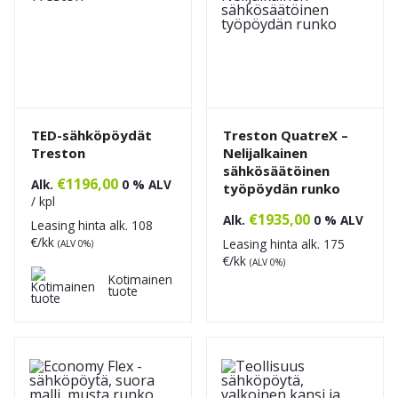
TED-sähköpöydät
Treston QuatreX –
Treston
Nelijalkainen
sähkösäätöinen
€
1196,00
Alk.
0 % ALV
työpöydän runko
/ kpl
€
1935,00
Alk.
0 % ALV
Leasing hinta alk.
108
€/kk
Leasing hinta alk.
175
(ALV 0%)
€/kk
(ALV 0%)
Kotimainen
tuote