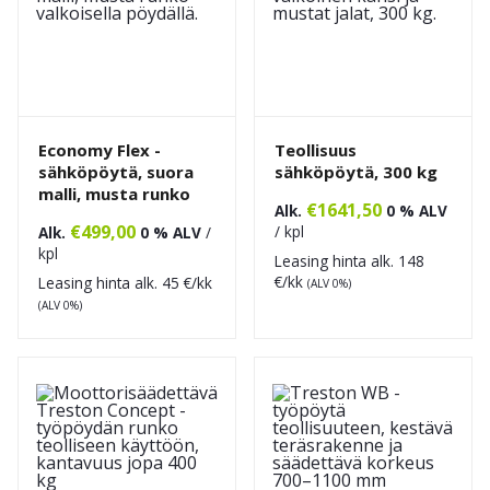
Economy Flex -
Teollisuus
sähköpöytä, suora
sähköpöytä, 300 kg
malli, musta runko
€
1641,50
Alk.
0 % ALV
€
499,00
/ kpl
Alk.
0 % ALV
/
kpl
Leasing hinta alk.
148
€/kk
Leasing hinta alk.
45
€/kk
(ALV 0%)
(ALV 0%)