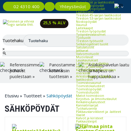
Työpöydät ja laatikostot
Kevyet työpöydät
Yhteystiedot
02 4310 400
Raskaat työpöydät
Laatikostot
Treston 45-sarjan laatikostot
Treston 53-sarjan laatikostot
Nostopöydät
25,5 % ALV
Vaunut
Laitekaapit
Treston työpöydät
Työpistevalaisimet
Työtuolit
Tuotehaku
Treston työtuolit
Selkänojalliset tuolit
Satulatuolit
×
Jakkarat
Valvomotuolit
Muovilavat
Lavakaulukset
Lavahäkki ja rullakko
Referenssimme
Panostamme
Asiakaspalvelun laatu
Hyllyt ja väliritilät
Kalusteiden ja tuotteiden
puhuvat
kotimaisiin
ja nopeus on
merkintä
puolestaan »
tuotteisiin »
huippuluokkaa »
Arkistokaapit, -hyllyt ja -
laatikostot
Toimistovaunut
Toimistokalusteet
Toimistopöydät
Toimistotuolit
Etusivu
»
Tuotteet
»
Sähköpöydät
Matot toimistoon
Kirjoitus- ja ilmoitustaulut
Reikälevykalusteet
Kannatinsarjat
SÄHKÖPÖYDÄT
Työkaluseinä
Pakkaustarvikkeet ja -laitteet
Vaa'at
Kalvot ja kiristeet
Pakkausteipit
Vanteet
Tarrat
Pakkauskoneet