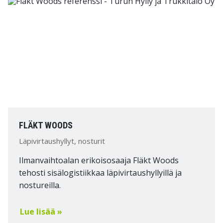
FLÄKT WOODS
Läpivirtaushyllyt, nosturit
Ilmanvaihtoalan erikoisosaaja Fläkt Woods
tehosti sisälogistiikkaa läpivirtaushyllyillä ja
nostureilla.
Lue lisää »