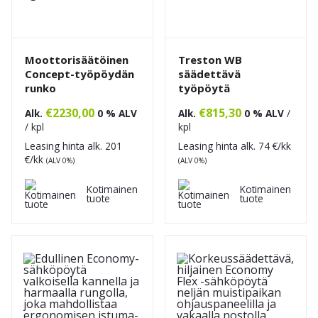
Moottorisäätöinen
Treston WB
Concept-työpöydän
säädettävä
runko
työpöytä
€
2230,00
€
815,30
Alk.
0 % ALV
Alk.
0 % ALV
/
/ kpl
kpl
Leasing hinta alk.
201
Leasing hinta alk.
74
€/kk
€/kk
(ALV 0%)
(ALV 0%)
Kotimainen
Kotimainen
tuote
tuote