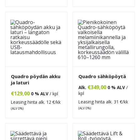
Quadro pöydän akku
Quadro sähköpöytä
ja laturi
€
349,00
Alk.
0 % ALV
/
€
129,00
kpl
0 % ALV
/ kpl
Leasing hinta alk.
31
€/kk
Leasing hinta alk.
12
€/kk
(ALV 0%)
(ALV 0%)