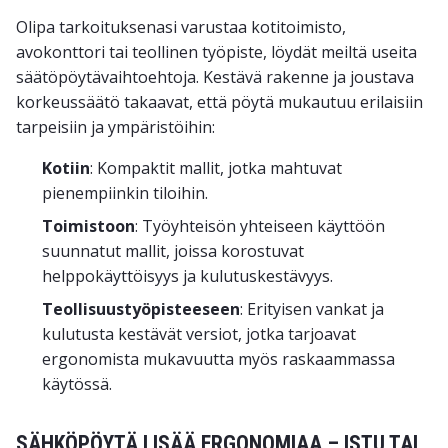
Olipa tarkoituksenasi varustaa kotitoimisto,
avokonttori tai teollinen työpiste, löydät meiltä useita
säätöpöytävaihtoehtoja. Kestävä rakenne ja joustava
korkeussäätö takaavat, että pöytä mukautuu erilaisiin
tarpeisiin ja ympäristöihin:
Kotiin
: Kompaktit mallit, jotka mahtuvat
pienempiinkin tiloihin.
Toimistoon
: Työyhteisön yhteiseen käyttöön
suunnatut mallit, joissa korostuvat
helppokäyttöisyys ja kulutuskestävyys.
Teollisuustyöpisteeseen
: Erityisen vankat ja
kulutusta kestävät versiot, jotka tarjoavat
ergonomista mukavuutta myös raskaammassa
käytössä.
SÄHKÖPÖYTÄ LISÄÄ ERGONOMIAA – ISTU TAI