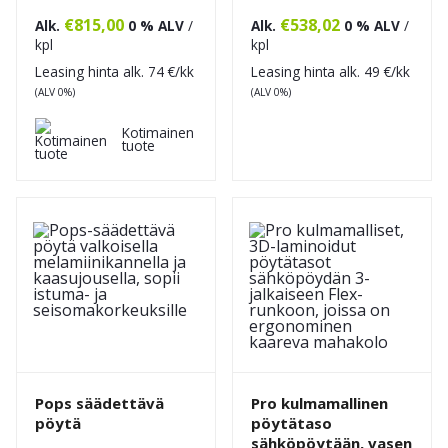
€
815,00
€
538,02
Alk.
0 % ALV
/
Alk.
0 % ALV
/
kpl
kpl
Leasing hinta alk.
74
€/kk
Leasing hinta alk.
49
€/kk
(ALV 0%)
(ALV 0%)
Kotimainen
tuote
Pops säädettävä
Pro kulmamallinen
pöytä
pöytätaso
sähköpöytään, vasen