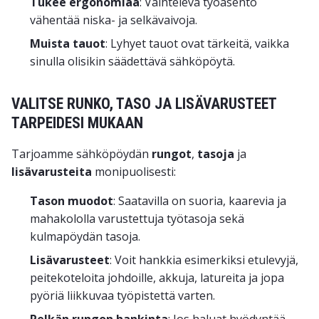
Tukee ergonomiaa
: Vaihteleva työasento
vähentää niska- ja selkävaivoja.
Muista tauot
: Lyhyet tauot ovat tärkeitä, vaikka
sinulla olisikin säädettävä sähköpöytä.
VALITSE RUNKO, TASO JA LISÄVARUSTEET
TARPEIDESI MUKAAN
Tarjoamme sähköpöydän
rungot
,
tasoja
ja
lisävarusteita
monipuolisesti:
Tason muodot
: Saatavilla on suoria, kaarevia ja
mahakololla varustettuja työtasoja sekä
kulmapöydän tasoja.
Lisävarusteet
: Voit hankkia esimerkiksi etulevyjä,
peitekoteloita johdoille, akkuja, latureita ja jopa
pyöriä liikkuvaa työpistettä varten.