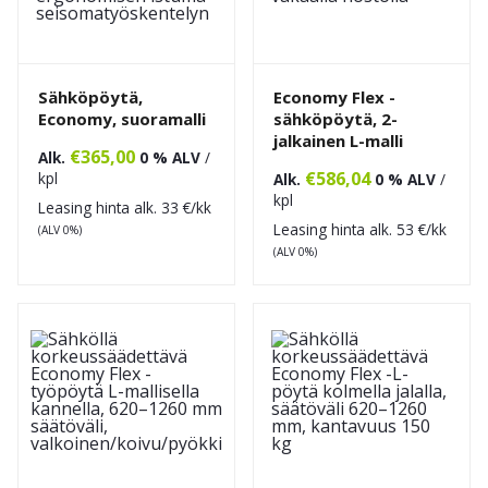
Sähköpöytä,
Economy Flex -
Economy, suoramalli
sähköpöytä, 2-
jalkainen L-malli
€
365,00
Alk.
0 % ALV
/
€
586,04
kpl
Alk.
0 % ALV
/
kpl
Leasing hinta alk.
33
€/kk
Leasing hinta alk.
53
€/kk
(ALV 0%)
(ALV 0%)