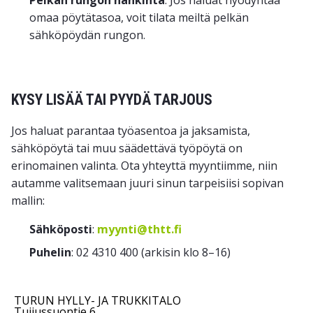
Pelkän rungon hankinta
: Jos haluat hyödyntää
omaa pöytätasoa, voit tilata meiltä pelkän
sähköpöydän rungon.
KYSY LISÄÄ TAI PYYDÄ TARJOUS
Jos haluat parantaa työasentoa ja jaksamista,
sähköpöytä tai muu säädettävä työpöytä on
erinomainen valinta. Ota yhteyttä myyntiimme, niin
autamme valitsemaan juuri sinun tarpeisiisi sopivan
mallin:
Sähköposti
:
myynti@thtt.fi
Puhelin
: 02 4310 400 (arkisin klo 8–16)
TURUN HYLLY- JA TRUKKITALO
Tuijussuontie 6