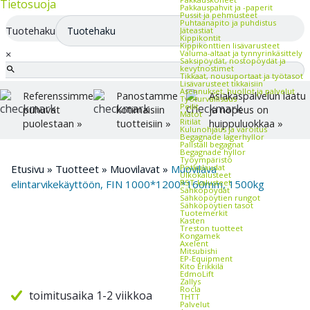
Tietosuoja
Pakkauspahvit ja -paperit
Pussit ja pehmusteet
Puhtaanapito ja puhdistus
Tuotehaku
Jäteastiat
Kippikontit
Kippikonttien lisävarusteet
×
Valuma-altaat ja tynnyrinkäsittely
Saksipöydät, nostopöydät ja
kevytnostimet
Tikkaat, nousuportaat ja työtasot
Lisävarusteet tikkaisiin
Asennukset, huollot ja palvelut
Referenssimme
Panostamme
Asiakaspalvelun laatu
Työturvallisuus
Peilit
puhuvat
kotimaisiin
ja nopeus on
Matot
Ritilät
puolestaan »
tuotteisiin »
huippuluokkaa »
Kulunohjaus ja varoitus
Begagnade lagerhyllor
Pallställ begagnat
Begagnade hyllor
Työympäristö
Potkulaudat
Etusivu
»
Tuotteet
»
Muovilavat
»
Muovilava
Ulkokalusteet
RST-kalusteet
elintarvikekäyttöön, FIN 1000*1200*160mm, 1500kg
Sähköpöydät
Sähköpöytien rungot
Sähköpöytien tasot
Tuotemerkit
Kasten
Treston tuotteet
Kongamek
Axelent
Mitsubishi
EP-Equipment
Kito Erikkilä
EdmoLift
Zallys
Rocla
toimitusaika 1-2 viikkoa
THTT
Palvelut