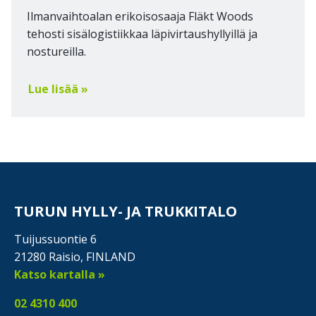
Ilmanvaihtoalan erikoisosaaja Fläkt Woods
tehosti sisälogistiikkaa läpivirtaushyllyillä ja
nostureilla.
Lue lisää »
TURUN HYLLY- JA TRUKKITALO
Tuijussuontie 6
21280 Raisio, FINLAND
Katso kartalla »
02 4310 400