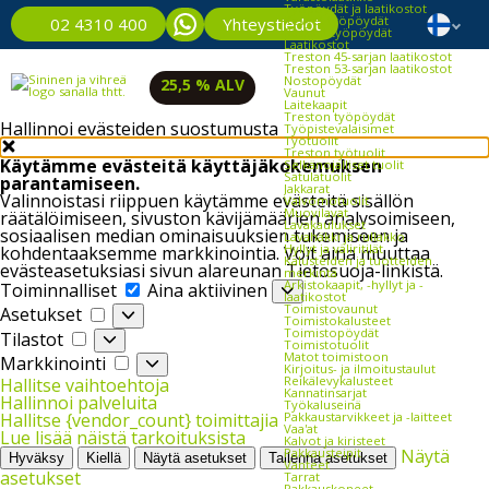
Työpöydät ja laatikostot
Kevyet työpöydät
Yhteystiedot
02 4310 400
Raskaat työpöydät
Laatikostot
Treston 45-sarjan laatikostot
Treston 53-sarjan laatikostot
Nostopöydät
25,5 % ALV
Vaunut
Laitekaapit
Treston työpöydät
Hallinnoi evästeiden suostumusta
Työpistevalaisimet
Työtuolit
Treston työtuolit
Käytämme evästeitä käyttäjäkokemuksen
Selkänojalliset tuolit
Satulatuolit
parantamiseen.
Jakkarat
Valinnoistasi riippuen käytämme evästeitä sisällön
Valvomotuolit
Muovilavat
räätälöimiseen, sivuston kävijämäärien analysoimiseen,
Lavakaulukset
sosiaalisen median ominaisuuksien tukemiseen ja
Lavahäkki ja rullakko
Hyllyt ja väliritilät
kohdentaaksemme markkinointia. Voit aina muuttaa
Kalusteiden ja tuotteiden
evästeasetuksiasi sivun alareunan Tietosuoja-linkistä.
merkintä
Toiminnalliset
Arkistokaapit, -hyllyt ja -
Toiminnalliset
Aina aktiivinen
laatikostot
Asetukset
Toimistovaunut
Asetukset
Toimistokalusteet
Tilastot
Toimistopöydät
Tilastot
Toimistotuolit
Markkinointi
Matot toimistoon
Markkinointi
Kirjoitus- ja ilmoitustaulut
Reikälevykalusteet
Hallitse vaihtoehtoja
Kannatinsarjat
Hallinnoi palveluita
Työkaluseinä
Pakkaustarvikkeet ja -laitteet
Hallitse {vendor_count} toimittajia
Vaa'at
Lue lisää näistä tarkoituksista
Kalvot ja kiristeet
Pakkausteipit
Näytä
Hyväksy
Kiellä
Näytä asetukset
Tallenna asetukset
Vanteet
asetukset
Tarrat
Pakkauskoneet