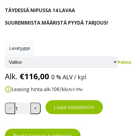
TÄYDESSÄ NIPUSSA 14 LAVAA
SUUREMMISTA MÄÄRISTÄ PYYDÄ TARJOUS!
Lavatyyppi
Poista
Alk.
€
116,00
0 % ALV
/ kpl
Leasing hinta alk.
10
€/kk
(ALV 0%)
Muovilava elintarvikekäyttöön, FIN 1000*1200*160mm, 
Lisää ostoskoriin
-
+
Pyydä tarjous tuotteesta