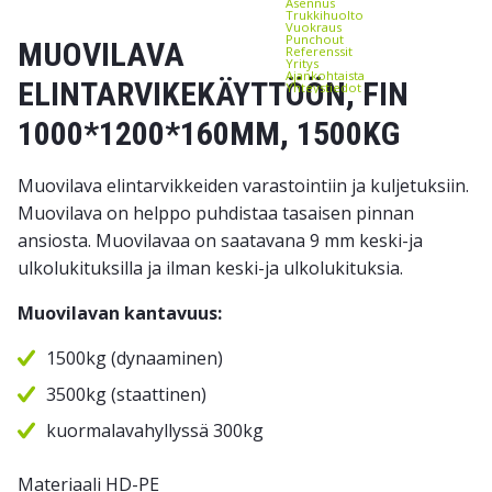
Asennus
Trukkihuolto
Vuokraus
Punchout
MUOVILAVA
Referenssit
Yritys
Ajankohtaista
ELINTARVIKEKÄYTTÖÖN, FIN
Yhteystiedot
1000*1200*160MM, 1500KG
Muovilava elintarvikkeiden varastointiin ja kuljetuksiin.
Muovilava on helppo puhdistaa tasaisen pinnan
ansiosta. Muovilavaa on saatavana 9 mm keski-ja
ulkolukituksilla ja ilman keski-ja ulkolukituksia.
Muovilavan kantavuus:
1500kg (dynaaminen)
3500kg (staattinen)
kuormalavahyllyssä 300kg
Materiaali HD-PE