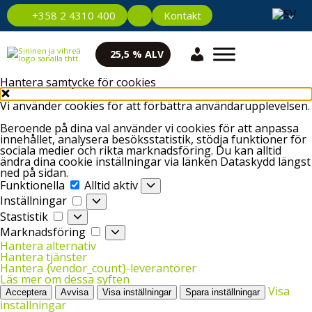
Kontakt
+358 2 4310 400
25,5 % ALV
Hantera samtycke för cookies
Vi använder cookies för att förbättra användarupplevelsen.
Beroende på dina val använder vi cookies för att anpassa
innehållet, analysera besöksstatistik, stödja funktioner för
sociala medier och rikta marknadsföring. Du kan alltid
ändra dina cookie inställningar via länken Dataskydd längst
ned på sidan.
Funktionella
Funktionella
Alltid aktiv
Inställningar
Inställningar
Stastistik
Stastistik
Marknadsföring
Marknadsföring
Hantera alternativ
Hantera tjänster
Hantera {vendor_count}-leverantörer
Läs mer om dessa syften
Visa
Acceptera
Avvisa
Visa inställningar
Spara inställningar
inställningar