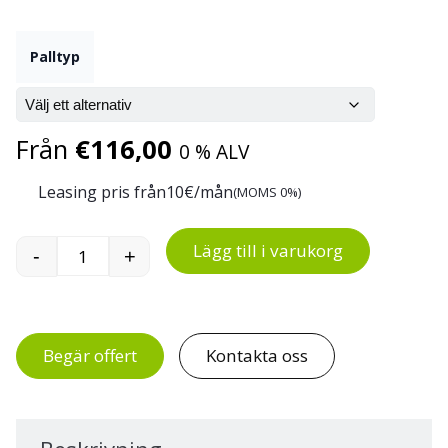
Palltyp
Från
€
116,00
0 % ALV
Leasing pris från
10
€/mån
(MOMS 0%)
Lägg till i varukorg
-
+
Hygienisk plastpall för livsmedelsbruk FIN 10
Begär offert
Kontakta oss