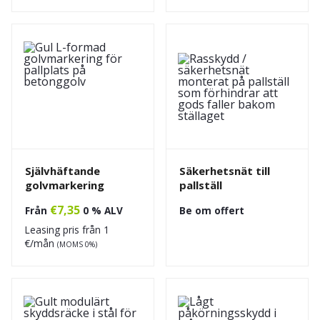
Självhäftande
Säkerhetsnät till
golvmarkering
pallställ
€
7,35
Från
0 % ALV
Be om offert
Leasing pris från
1
€/mån
(MOMS 0%)