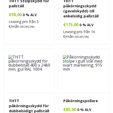
THTT Stolpskydd för
THTT
pallställ
påkörningsskydd
(gavelskydd) till
€
50,00
0 % ALV
enkelsidig pallställ
Leasing pris från
5
€
175,00
0 % ALV
€/mån
(MOMS 0%)
Leasing pris från
16
€/mån
(MOMS 0%)
THTT
Påkörningspollare
påkörningsskydd för
€
85,00
0 % ALV
dubbelsidigt pallställ