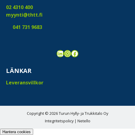
02 4310 400
myynti@thtt.fi
041 731 9683
LinkedIn
Instagram
Facebook
LÄNKAR
Leveransvillkor
Copyright © 2026 Turun Hylly- ja Trukkitalo Oy
Integritetspolicy
|
Netello
Hantera cookies