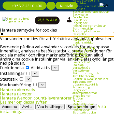
Plastic Storage Bins
Plastlådor
Kontakt
+358 2 4310 400
Återvunnen plast back
Backskåp
Backställ med plockbackar
Backvagnar
Eurobackar
25,5 % ALV
Lagerlådor
Lagerlådor
Plocklådor för smådelar
Sortimentskåp
Hantera samtycke för cookies
Treston plockbackar
Plastpallar
Rostfria möbler
Vi använder cookies för att förbättra användarupplevelsen.
Rullbanor och
maskinskridskor
Skåp
Beroende på dina val använder vi cookies för att anpassa
Brandsäkra skåp
innehållet, analysera besöksstatistik, stödja funktioner för
Kemikalieskåp
Metallskåp
sociala medier och rikta marknadsföring. Du kan alltid
Nyckelskåp
ändra dina cookie inställningar via länken Dataskydd längst
Plåtskåp
Säkerhetsskåp
ned på sidan.
Stålskåp
Funktionella
Funktionella
Alltid aktiv
Verktygsskåp
Verktygsvagn
Inställningar
Inställningar
Städutrustning och
Avfallshantering
Stastistik
Stastistik
Sopkärl & Avfallsbehållare
Tippcontainer
Marknadsföring
Marknadsföring
Uppsamlingskärl &
Fathantering
Hantera alternativ
Stegar och
arbetsplattformar
Hantera tjänster
Stegtillbehör
Hantera {vendor_count}-leverantörer
Truckar
Eltruck
Läs mer om dessa syften
Motviktstruckar
Visa
Pallyftare
Acceptera
Avvisa
Visa inställningar
Spara inställningar
Plocktruckar
inställningar
Skjutstativtruckar