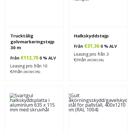
Trucktålig
Halkskyddstejp
golvmarkeringstejp
€
31,36
Från
0 % ALV
30 m
Leasing pris från
3
€
112,70
Från
0 % ALV
€/mån
(MOMS 0%)
Leasing pris från
10
€/mån
(MOMS 0%)