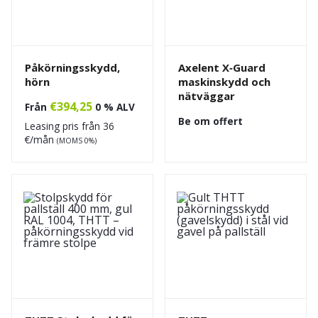
Påkörningsskydd,
Axelent X‑Guard
hörn
maskinskydd och
nätväggar
€
394,25
Från
0 % ALV
Be om offert
Leasing pris från
36
€/mån
(MOMS 0%)