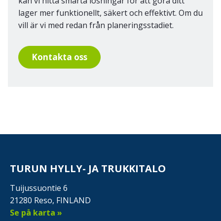
kan vi hitta smarta lösningar för att göra ditt
lager mer funktionellt, säkert och effektivt. Om du
vill är vi med redan från planeringsstadiet.
Kontakta oss
TURUN HYLLY- JA TRUKKITALO
Tuijussuontie 6
21280 Reso, FINLAND
Se på karta »