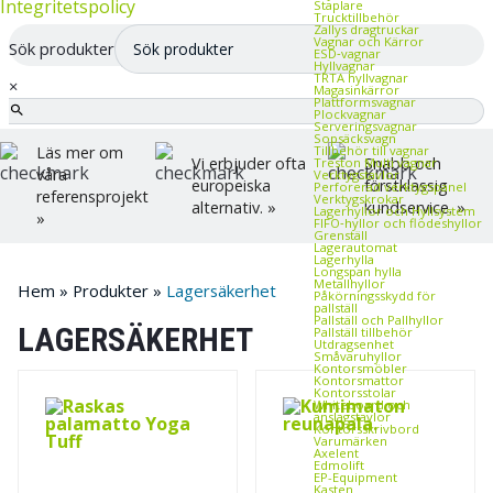
Integritetspolicy
Staplare
Trucktillbehör
Zallys dragtruckar
Vagnar och Kärror
Sök produkter
ESD‑vagnar
Hyllvagnar
TRTA hyllvagnar
×
Magasinkärror
Plattformsvagnar
Plockvagnar
Serveringsvagnar
Sopsäcksvagn
Tillbehör till vagnar
Läs mer om
Vi erbjuder ofta
Snabb och
Treston Multi vagnar
våra
Verktygstavlor
europeiska
förstklassig
Perforerad verktygspanel
referensprojekt
Verktygskrokar
alternativ. »
kundservice. »
Lagerhyllor och Hyllsystem
»
FIFO‑hyllor och flödeshyllor
Grenställ
Lagerautomat
Lagerhylla
Longspan hylla
Metallhyllor
Hem
»
Produkter
»
Lagersäkerhet
Påkörningsskydd för
pallställ
Pallställ och Pallhyllor
LAGERSÄKERHET
Pallställ tillbehör
Utdragsenhet
Småvaruhyllor
Kontorsmöbler
Kontorsmattor
Kontorsstolar
Whiteboard och
anslagstavlor
Kontorsskrivbord
Varumärken
Axelent
Edmolift
EP-Equipment
Kasten