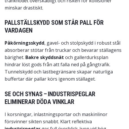
trafikflödet överskådligt och risken för kollisioner
minskar drastiskt.
PALLSTÄLLSKYDD SOM STÅR PALL FÖR
VARDAGEN
Påkörningsskydd
, gavel- och stolpskydd i robust stål
absorberar stötar från truckar och bevarar ställagens
bärighet.
Bakre skyddsnät
och gallerdurksplan
hindrar löst gods från att falla ned på gångtrafik.
Tunnelskydd och lastbegränsare skapar naturliga
buffertar där pallar körs igenom ställaget.
SE OCH SYNAS – INDUSTRISPEGLAR
ELIMINERAR DÖDA VINKLAR
I korsningar, inlastningsportar och maskinlinor
försvinner sikten snabbt. Klart reflektiva
industrispeglar
ger full överblick även vid hög