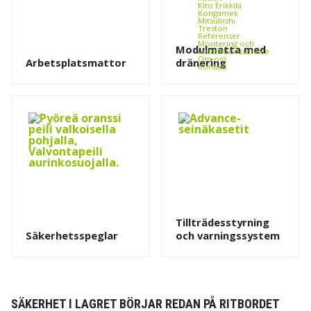
Kito Erikkilä
Kongamek
Mitsubishi
Treston
Referenser
Montering och
Modulmatta med
installationsservice
Om oss
Arbetsplatsmattor
dränering
Kontakt
Tillträdesstyrning
Säkerhetsspeglar
och varningssystem
SÄKERHET I LAGRET BÖRJAR REDAN PÅ RITBORDET