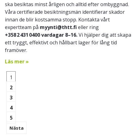
ska besiktas minst årligen och alltid efter ombyggnad.
Våra certifierade besiktningsmän identifierar skador
innan de blir kostsamma stopp. Kontakta vårt
expertteam på
myynti@thtt.fi
eller ring
+358 2 431 0400
vardagar 8–16.
Vi hjälper dig att skapa
ett tryggt, effektivt och hållbart lager för lång tid
framöver.
Läs mer »
1
2
3
4
5
Nästa