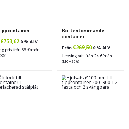
ippcontainer
Bottentömmande
container
€
753,62
n
0 % ALV
€
269,50
Från
0 % ALV
ng pris från
68
€/mån
Leasing pris från
24
€/mån
 0%)
(MOMS 0%)