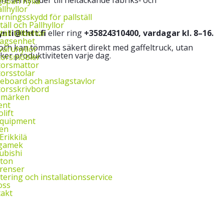
span hylla
llhyllor
rningsskydd för pallställ
täll och Pallhyllor
täll tillbehör
nti@thtt.fi
eller ring
+35824310400, vardagar kl. 8–16.
agsenhet
t och kan tömmas säkert direkt med gaffeltruck, utan
aruhyllor
ker produktiviteten varje dag.
torsmöbler
orsmattor
orsstolar
eboard och anslagstavlor
orsskrivbord
umärken
ent
lift
Equipment
en
Erikkilä
gamek
ubishi
ton
renser
ering och installationsservice
oss
akt