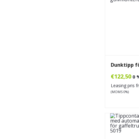
Dunktipp fö
€
122,50
0 
Leasing pris 
(MOMS 0%)