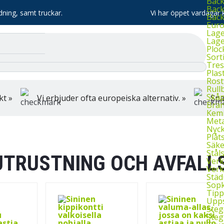
Bac
Back
dning, samt truckar.
Vi har öppet vardagar k
Bac
Euro
Lage
Lage
Ploc
Sort
Tres
Plas
Rost
Rull
Skå
kt »
Vi erbjuder ofta europeiska alternativ. »
Sna
Bran
Kemi
Meta
Nyck
Plåt
Säke
Stål
TRUSTNING OCH AVFALL
Verk
Verk
Städ
Sopk
Tipp
Upps
Steg
Steg