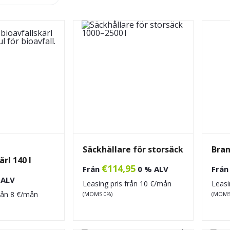
Säckhållare för storsäck
Bra
ärl 140 l
€
114,95
Från
0 % ALV
Frå
 ALV
Leasing pris från
10
€/mån
Leasi
från
8
€/mån
(MOMS 0%)
(MOMS