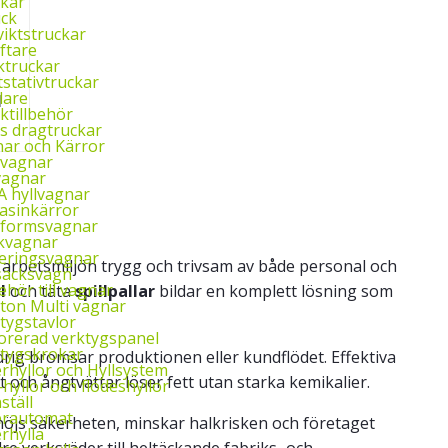
kar
uck
iktstruckar
yftare
ktruckar
tstativtruckar
lare
l
ktillbehör
ys dragtruckar
ar och Kärror
‑vagnar
vagnar
 hyllvagnar
asinkärror
tformsvagnar
kvagnar
eringsvagnar
s arbetsmiljön trygg och trivsam av både personal och
säcksvagn
behör till vagnar
l
och täta
spillpallar
bildar en komplett lösning som
ton Multi vagnar
tygstavlor
orerad verktygspanel
tygskrokar
ldrig bromsar produktionen eller kundflödet. Effektiva
rhyllor och Hyllsystem
och ångtvättar löser fett utan starka kemikalier.
‑hyllor och flödeshyllor
ställ
erautomat
öjs säkerheten, minskar halkrisken och företaget
rhylla
e verkstäder till heltäckande fabriks‑ och