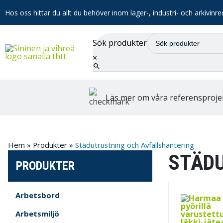
Hos oss hittar du allt du behöver inom lager-, industri- och arkivinre
Sök produkter
×
Läs mer om våra referensproje
Hem
»
Produkter
»
Städutrustning och Avfallshantering
STÄDU
PRODUKTER
Arbetsbord
Arbetsmiljö