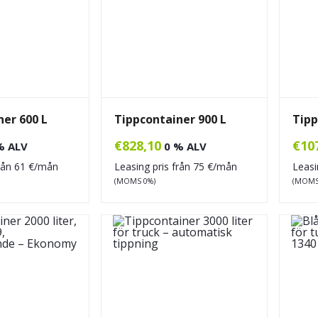
ner 600 L
Tippcontainer 900 L
Tipp
€
828,10
€
10
% ALV
0 % ALV
från
61
€/mån
Leasing pris från
75
€/mån
Leasi
(MOMS 0%)
(MOMS