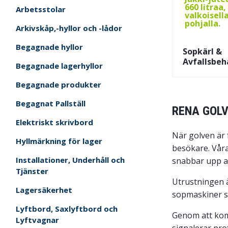
Arbetsstolar
Arkivskåp,-hyllor och -lådor
Begagnade hyllor
Sopkärl &
Avfallsbeh
Begagnade lagerhyllor
Begagnade produkter
Begagnat Pallställ
RENA GOLV
Elektriskt skrivbord
När golven är 
Hyllmärkning för lager
besökare. Vår
Installationer, Underhåll och
snabbar upp ar
Tjänster
Utrustningen ä
Lagersäkerhet
sopmaskiner sa
Lyftbord, Saxlyftbord och
Genom att kom
Lyftvagnar
signalerar pro