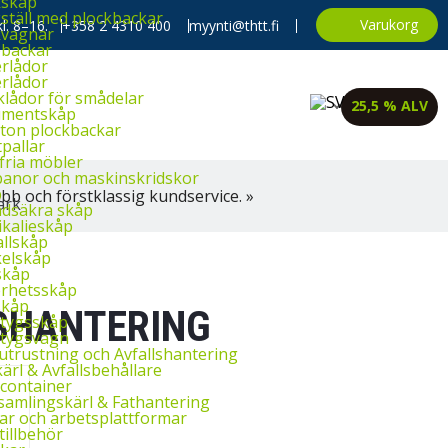
kskåp
ställ med plockbackar
Varukorg
l. 8–16.
+358 2 4310 400
myynti@thtt.fi
kvagnar
backar
rlådor
rlådor
klådor för smådelar
25,5 % ALV
imentskåp
ton plockbackar
tpallar
fria möbler
banor och maskinskridskor
p
bb och förstklassig kundservice. »
dsäkra skåp
kalieskåp
llskåp
elskåp
skåp
rhetsskåp
skåp
SHANTERING
tygsskåp
tygsvagn
utrustning och Avfallshantering
ärl & Avfallsbehållare
container
amlingskärl & Fathantering
ar och arbetsplattformar
tillbehör