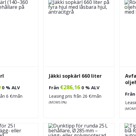
rl
Jäkki sopkärl 660 liter
Avfa
olje
0
€
286,16
0 % ALV
Från
0 % ALV
Frå
från
6
€/mån
Leasing pris från
26
€/mån
Leasi
(MOMS 0%)
(MOMS