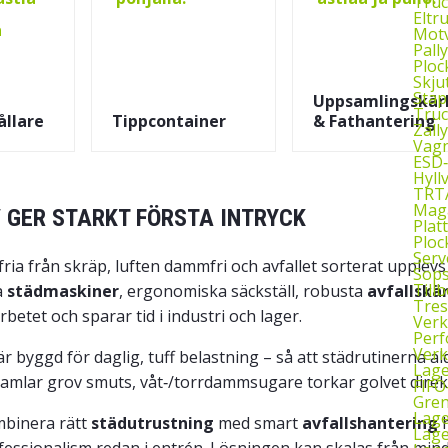
Truc
Eltr
Motv
Pall
Ploc
Skju
Stap
Uppsamlingskär
Truc
ållare
Tippcontainer
& Fathantering
Zall
Vagn
ESD
Hyll
TRTA
Mag
 GER STARKT FÖRSTA INTRYCK
Plat
Ploc
Serv
fria från skräp, luften dammfri och avfallet sorterat upplev
Sop
Till
a
städmaskiner
, ergonomiska säckställ, robusta
avfallskär
Tres
betet och sparar tid i industri och lager.
Verk
Perf
Verk
r byggd för daglig, tuff belastning – så att städrutinerna a
Lage
mlar grov smuts, våt‑/torrdammsugare torkar golvet direkt 
FIFO
Gren
Lag
binera rätt
städutrustning
med smart
avfallshantering
h
Lage
fessionalism redan i entrén. Lösningen kan skalas från mindr