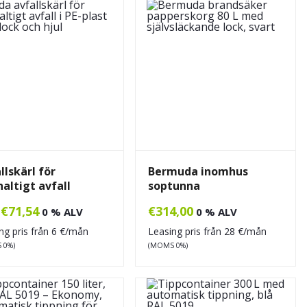
llskärl för
Bermuda inomhus
haltigt avfall
soptunna
€
71,54
€
314,00
n
0 % ALV
0 % ALV
ng pris från
6
€/mån
Leasing pris från
28
€/mån
 0%)
(MOMS 0%)