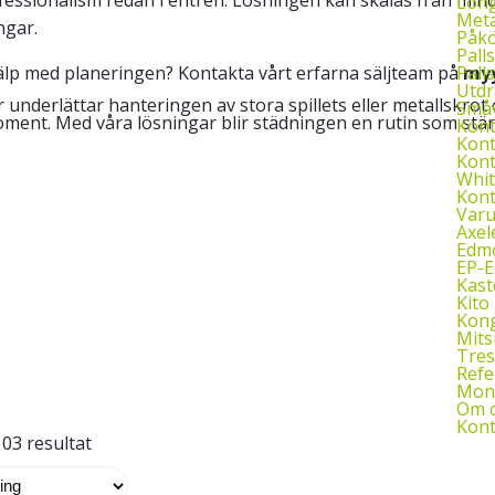
Long
Meta
ngar.
Påkö
Palls
Palls
älp med planeringen? Kontakta vårt erfarna säljteam på
myy
Utdr
 underlättar hanteringen av stora spillets eller metallskro
Småv
ment. Med våra lösningar blir städningen en rutin som stär
Kon
Kont
Kont
Whit
Kont
Var
Axel
Edmo
EP-
Kast
Kito 
Kon
Mits
Tres
Refe
Mont
Om 
Kont
103 resultat