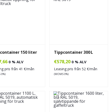
container 150 liter
Tippcontainer 300 L
7,66
€
578,20
0 % ALV
0 % ALV
ng pris från
41
€/mån
Leasing pris från
52
€/mån
 0%)
(MOMS 0%)