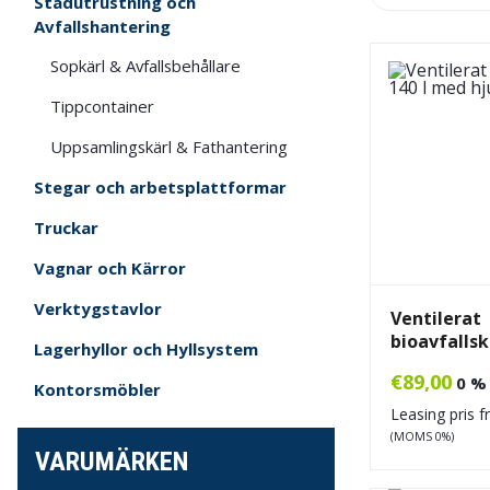
Städutrustning och
Avfallshantering
Sopkärl & Avfallsbehållare
Tippcontainer
Uppsamlingskärl & Fathantering
Stegar och arbetsplattformar
Truckar
Vagnar och Kärror
Verktygstavlor
Ventilerat
bioavfallsk
Lagerhyllor och Hyllsystem
€
89,00
0 %
Kontorsmöbler
Leasing pris 
(MOMS 0%)
VARUMÄRKEN