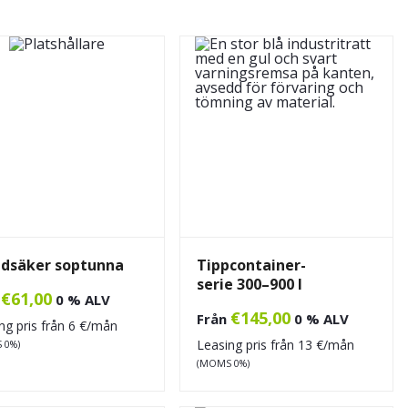
ndsäker soptunna
Tippcontainer-
serie 300–900 l
€
61,00
n
0 % ALV
€
145,00
Från
0 % ALV
ng pris från
6
€/mån
Leasing pris från
13
€/mån
 0%)
(MOMS 0%)