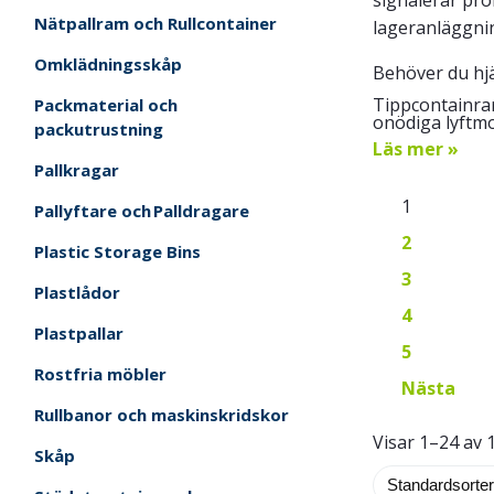
Nätpallram och Rullcontainer
lageranläggni
Omklädningsskåp
Behöver du hj
Tippcontainrar
Packmaterial och
onödiga lyftmo
packutrustning
Läs mer »
Pallkragar
1
Pallyftare och Palldragare
2
Plastic Storage Bins
3
Plastlådor
4
Plastpallar
5
Rostfria möbler
Nästa
Rullbanor och maskinskridskor
Visar 1–24 av 
Skåp