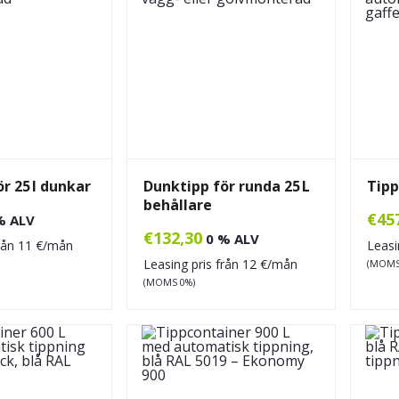
r 25 l dunkar
Dunktipp för runda 25 L
Tipp
behållare
€
45
% ALV
€
132,30
0 % ALV
från
11
€/mån
Leasi
Leasing pris från
12
€/mån
(MOMS
(MOMS 0%)