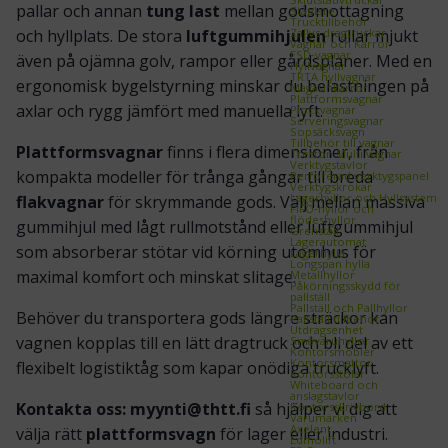
pallar och annan
tung last
mellan godsmottagning
Staplare
Trucktillbehör
Zallys dragtruckar
och hyllplats. De stora
luftgummihjulen
rullar mjukt
Vagnar och Kärror
ESD‑vagnar
även på ojämna golv, rampor eller gårdsplaner. Med en
Hyllvagnar
TRTA hyllvagnar
ergonomisk bygelstyrning minskar du belastningen på
Magasinkärror
Plattformsvagnar
axlar och rygg jämfört med manuella lyft.
Plockvagnar
Serveringsvagnar
Sopsäcksvagn
Tillbehör till vagnar
Plattformsvagnar
finns i flera dimensioner, från
Treston Multi vagnar
Verktygstavlor
kompakta modeller för trånga gångar till breda
Perforerad verktygspanel
Verktygskrokar
Lagerhyllor och Hyllsystem
flakvagnar
för skrymmande gods. Välj mellan massiva
FIFO‑hyllor och
flödeshyllor
gummihjul med lågt rullmotstånd eller luftgummihjul
Grenställ
Lagerautomat
som absorberar stötar vid körning utomhus för
Lagerhylla
Longspan hylla
maximal komfort och minskat slitage.
Metallhyllor
Påkörningsskydd för
pallställ
Pallställ och Pallhyllor
Behöver du transportera gods längre sträckor kan
Pallställ tillbehör
Utdragsenhet
vagnen kopplas till en lätt
dragtruck
och bli del av ett
Småvaruhyllor
Kontorsmöbler
Kontorsmattor
flexibelt logistiktåg som kapar onödiga trucklyft.
Kontorsstolar
Whiteboard och
anslagstavlor
Kontakta oss: myynti@thtt.fi
så hjälper vi dig att
Kontorsskrivbord
Varumärken
Axelent
välja rätt
plattformsvagn
för lager eller industri.
Edmolift