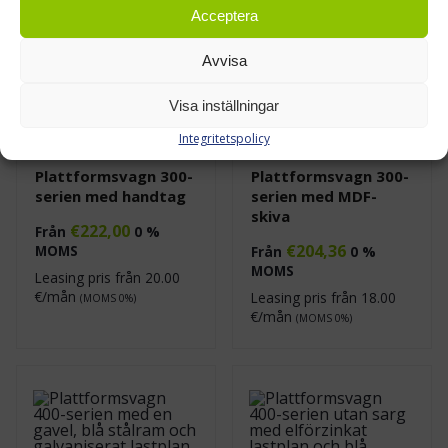
Acceptera
Avvisa
Visa inställningar
Integritetspolicy
Plattformsvagn 300-
Plattformsvagn 300-
serien med handtag
serien med MDF-
skiva
€
222,00
Från
0 %
€
204,36
MOMS
Från
0 %
MOMS
Leasing pris från
20.00
€/mån
Leasing pris från
18.00
(MOMS 0%)
€/mån
(MOMS 0%)