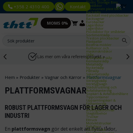
Plastic Storage Bins
Plastlådor
Kontakt
+358 2 4310 400
Återvunnen plast back
Backskåp
Backställ med plockbackar
Backvagnar
Eurobackar
MOMS 0%
Lagerlådor
Lagerlådor
Plocklådor för smådelar
Sortimentskåp
Treston plockbackar
Plastpallar
Rostfria möbler
Rullbanor och
maskinskridskor
Skåp
Läs mer om våra referensprojekt »
Brandsäkra skåp
Kemikalieskåp
Metallskåp
Nyckelskåp
Plåtskåp
Säkerhetsskåp
Hem
»
Produkter
»
Vagnar och Kärror
»
Plattformsvagnar
Stålskåp
Verktygsskåp
Verktygsvagn
Städutrustning och
PLATTFORMSVAGNAR
Avfallshantering
Sopkärl & Avfallsbehållare
Tippcontainer
Uppsamlingskärl &
Fathantering
ROBUST PLATTFORMSVAGN FÖR LAGER OCH
Stegar och
arbetsplattformar
Stegtillbehör
INDUSTRI
Truckar
Eltruck
Motviktstruckar
Pallyftare
En
plattformsvagn
gör det enkelt att flytta lådor,
Plocktruckar
Skjutstativtruckar