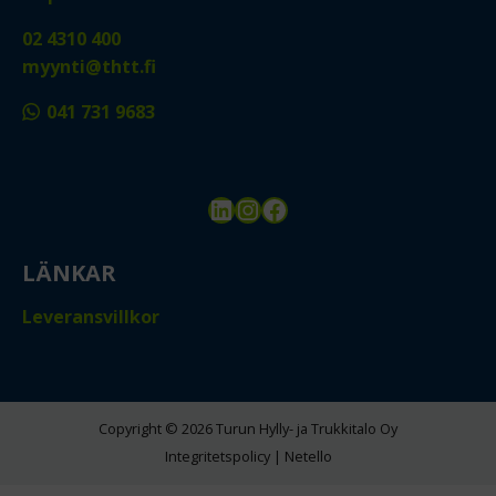
02 4310 400
myynti@thtt.fi
041 731 9683
LinkedIn
Instagram
Facebook
LÄNKAR
Leveransvillkor
Copyright © 2026 Turun Hylly- ja Trukkitalo Oy
Integritetspolicy
|
Netello