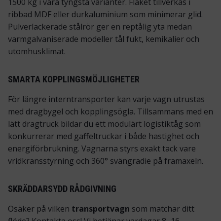
1500 kg i våra tyngsta varianter. Flaket tillverkas i
ribbad MDF eller durkaluminium som minimerar glid.
Pulverlackerade stålrör ger en reptålig yta medan
varmgalvaniserade modeller tål fukt, kemikalier och
utomhusklimat.
SMARTA KOPPLINGSMÖJLIGHETER
För längre interntransporter kan varje vagn utrustas
med dragbygel och kopplingsögla. Tillsammans med en
lätt
dragtruck
bildar du ett modulärt logistiktåg som
konkurrerar med gaffeltruckar i både hastighet och
energiförbrukning. Vagnarna styrs exakt tack vare
vridkransstyrning och 360° svängradie på framaxeln.
SKRÄDDARSYDD RÅDGIVNING
Osäker på vilken
transportvagn
som matchar ditt