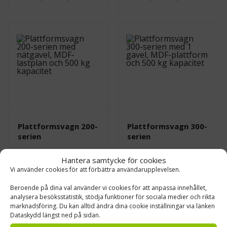
Plattformsvagn 200-
Plattformsvagn 300-
serien
serien
€
251,28
€
251,28
Från
0 %
Från
0 %
Hantera samtycke för cookies
MOMS
MOMS
Vi använder cookies för att förbättra användarupplevelsen.
Leasing pris från
23.00
Leasing pris från
23.00
€/mån
€/mån
Beroende på dina val använder vi cookies för att anpassa innehållet,
(MOMS 0%)
(MOMS 0%)
analysera besöksstatistik, stödja funktioner för sociala medier och rikta
marknadsföring. Du kan alltid ändra dina cookie inställningar via länken
Dataskydd längst ned på sidan.