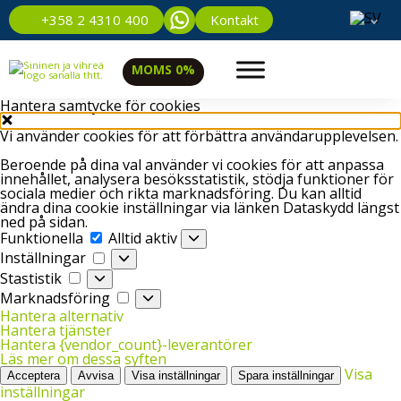
Kontakt
+358 2 4310 400
MOMS 0%
Hantera samtycke för cookies
Vi använder cookies för att förbättra användarupplevelsen.
Beroende på dina val använder vi cookies för att anpassa
innehållet, analysera besöksstatistik, stödja funktioner för
sociala medier och rikta marknadsföring. Du kan alltid
ändra dina cookie inställningar via länken Dataskydd längst
ned på sidan.
Funktionella
Funktionella
Alltid aktiv
Inställningar
Inställningar
Stastistik
Stastistik
Marknadsföring
Marknadsföring
Hantera alternativ
Hantera tjänster
Hantera {vendor_count}-leverantörer
Läs mer om dessa syften
Visa
Acceptera
Avvisa
Visa inställningar
Spara inställningar
inställningar