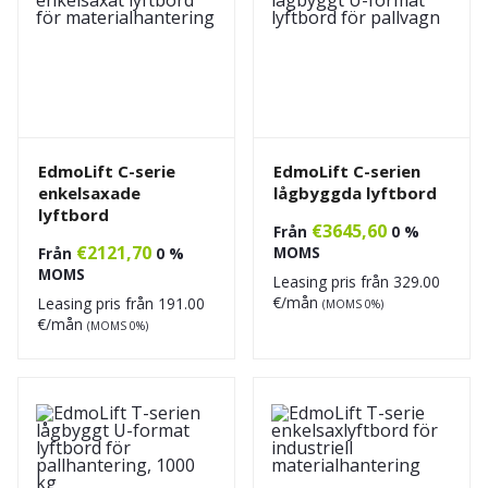
EdmoLift C-serie
EdmoLift C-serien
enkelsaxade
lågbyggda lyftbord
lyftbord
€
3645,60
Från
0 %
€
2121,70
MOMS
Från
0 %
MOMS
Leasing pris från
329.00
€/mån
Leasing pris från
191.00
(MOMS 0%)
€/mån
(MOMS 0%)