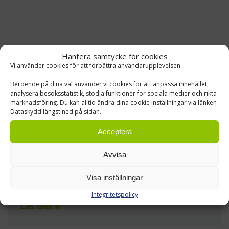
Hantera samtycke för cookies
Vi använder cookies för att förbättra användarupplevelsen.
Beroende på dina val använder vi cookies för att anpassa innehållet,
analysera besöksstatistik, stödja funktioner för sociala medier och rikta
marknadsföring. Du kan alltid ändra dina cookie inställningar via länken
ORION ABP
Dataskydd längst ned på sidan.
Lagerinredning, Truckar
Acceptera
Truck-, lagerautomations- och
inredningslösningarna för Orions
Avvisa
läkemedelsförpacknings- och logistikcenter i Salo
Visa inställningar
skräddarsyddes enligt kundens behov.
Integritetspolicy
Läs mer »