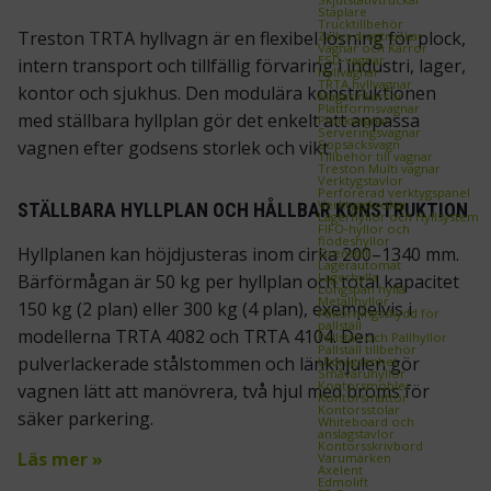
Staplare
Trucktillbehör
Treston TRTA hyllvagn är en flexibel lösning för plock,
Zallys dragtruckar
Vagnar och Kärror
ESD‑vagnar
intern transport och tillfällig förvaring i industri, lager,
Hyllvagnar
TRTA hyllvagnar
kontor och sjukhus. Den modulära konstruktionen
Magasinkärror
Plattformsvagnar
med ställbara hyllplan gör det enkelt att anpassa
Plockvagnar
Serveringsvagnar
Sopsäcksvagn
vagnen efter godsens storlek och vikt.
Tillbehör till vagnar
Treston Multi vagnar
Verktygstavlor
Perforerad verktygspanel
Verktygskrokar
STÄLLBARA HYLLPLAN OCH HÅLLBAR KONSTRUKTION
Lagerhyllor och Hyllsystem
FIFO‑hyllor och
flödeshyllor
Hyllplanen kan höjdjusteras inom cirka 200–1340 mm.
Grenställ
Lagerautomat
Lagerhylla
Bärförmågan är 50 kg per hyllplan och total kapacitet
Longspan hylla
Metallhyllor
150 kg (2 plan) eller 300 kg (4 plan), exempelvis i
Påkörningsskydd för
pallställ
modellerna TRTA 4082 och TRTA 4104. Den
Pallställ och Pallhyllor
Pallställ tillbehör
pulverlackerade stålstommen och länkhjulen gör
Utdragsenhet
Småvaruhyllor
Kontorsmöbler
vagnen lätt att manövrera, två hjul med broms för
Kontorsmattor
Kontorsstolar
säker parkering.
Whiteboard och
anslagstavlor
Kontorsskrivbord
Läs mer »
Varumärken
Axelent
Edmolift