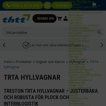
Plastic Storage Bins
Plastlådor
Kontakt
+358 2 4310 400
Återvunnen plast back
Backskåp
Backställ med plockbackar
Backvagnar
Eurobackar
MOMS 0%
Lagerlådor
Lagerlådor
Plocklådor för smådelar
Sortimentskåp
Treston plockbackar
Plastpallar
Rostfria möbler
Rullbanor och
maskinskridskor
Skåp
Läs mer om våra referensprojekt »
Brandsäkra skåp
Kemikalieskåp
Metallskåp
Nyckelskåp
Plåtskåp
Säkerhetsskåp
Hem
»
Produkter
»
Vagnar och Kärror
»
Hyllvagnar
»
TRTA
Stålskåp
Verktygsskåp
hyllvagnar
Verktygsvagn
Städutrustning och
Avfallshantering
Sopkärl & Avfallsbehållare
TRTA HYLLVAGNAR
Tippcontainer
Uppsamlingskärl &
Fathantering
Stegar och
arbetsplattformar
TRESTON TRTA HYLLVAGNAR – JUSTERBARA
Stegtillbehör
Truckar
Eltruck
OCH ROBUSTA FÖR PLOCK OCH
Motviktstruckar
Pallyftare
INTERNLOGISTIK
Plocktruckar
Skjutstativtruckar