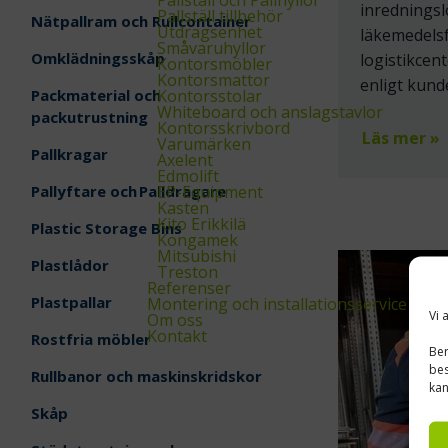
inredningsl
Pallställ tillbehör
Nätpallram och Rullcontainer
Utdragsenhet
läkemedels
Småvaruhyllor
Omklädningsskåp
logistikcen
Kontorsmöbler
Kontorsmattor
enligt kund
Packmaterial och
Kontorsstolar
Whiteboard och anslagstavlor
packutrustning
Kontorsskrivbord
Läs mer »
Varumärken
Pallkragar
Axelent
Edmolift
Pallyftare och Palldragare
EP-Equipment
Kasten
Kito Erikkilä
Plastic Storage Bins
Kongamek
Mitsubishi
Plastlådor
Treston
Referenser
Plastpallar
Montering och installationsservice
Vi 
Om oss
Kontakt
Rostfria möbler
Ber
bes
Rullbanor och maskinskridskor
kan
Skåp