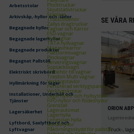
Plocktruckar
Arbetsstolar
Skjutstativtruckar
Staplare
Arkivskåp,-hyllor och -lådor
Trucktillbehör
SE VÅRA R
Zallys dragtruckar
Begagnade hyllor
Vagnar och Kärror
ESD‑vagnar
Hyllvagnar
Begagnade lagerhyllor
TRTA hyllvagnar
Magasinkärror
Begagnade produkter
Plattformsvagnar
Plockvagnar
Begagnat Pallställ
Serveringsvagnar
Sopsäcksvagn
Tillbehör till vagnar
Elektriskt skrivbord
Treston Multi vagnar
Verktygstavlor
Hyllmärkning för lager
Perforerad verktygspanel
Verktygskrokar
Installationer, Underhåll och
Lagerhyllor och Hyllsystem
FIFO‑hyllor och flödeshyllor
Tjänster
Grenställ
ORION AB
Lagerautomat
Lagersäkerhet
Lagerhylla
Lagerinredni
Longspan hylla
Lyftbord, Saxlyftbord och
Metallhyllor
Påkörningsskydd för pallställ
Lyftvagnar
Truck-, lag
Pallställ och Pallhyllor