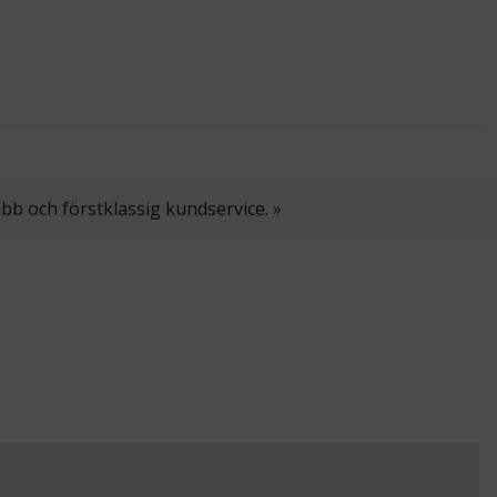
l. 8–16.
+358 2 4310 400
myynti@thtt.fi
bb och förstklassig kundservice. »