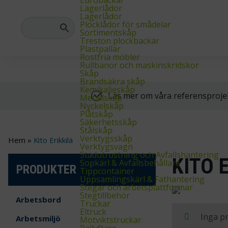
Hos oss hittar du allt du behöver inom lager-, industri- och arkivinre
Lagerlådor
Lagerlådor
Plocklådor för smådelar
Sortimentskåp
Treston plockbackar
Plastpallar
Rostfria möbler
Rullbanor och maskinskridskor
Skåp
Brandsäkra skåp
Kemikalieskåp
Läs mer om våra referensproje
Metallskåp
Nyckelskåp
Plåtskåp
Säkerhetsskåp
Stålskåp
Verktygsskåp
Hem
»
Kito Erikkilä
Verktygsvagn
Städutrustning och Avfallshantering
KITO 
Sopkärl & Avfallsbehållare
PRODUKTER
Tippcontainer
Uppsamlingskärl & Fathantering
Stegar och arbetsplattformar
Stegtillbehör
Arbetsbord
Truckar
Eltruck
Inga pr
Arbetsmiljö
Motviktstruckar
Pallyftare