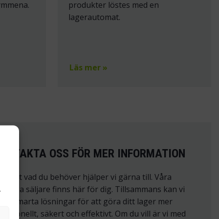
rymmena.
produkter löstes med en
lagerautomat.
Läs mer »
ONTAKTA OSS FÖR MER INFORMATION
avsett vad du behöver hjälper vi gärna till. Våra
unniga säljare finns här för dig. Tillsammans kan vi
.
itta smarta lösningar för att göra ditt lager mer
unktionellt, säkert och effektivt. Om du vill är vi med