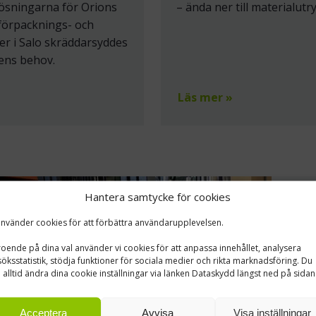
ösningarna för Orions
– ända ner till materialut
förpacknings- och
ter i Salo skräddarsyddes
ens behov.
Läs mer »
Hantera samtycke för cookies
K
använder cookies för att förbättra användarupplevelsen.
oende på dina val använder vi cookies för att anpassa innehållet, analysera
O
öksstatistik, stödja funktioner för sociala medier och rikta marknadsföring. Du
k
 alltid ändra dina cookie inställningar via länken Dataskydd längst ned på sidan
h
f
Acceptera
Avvisa
Visa inställningar