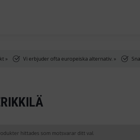
dning, samt truckar.
Vi har öppet vardagar k
kt »
Vi erbjuder ofta europeiska alternativ. »
Sna
ERIKKILÄ
odukter hittades som motsvarar ditt val.