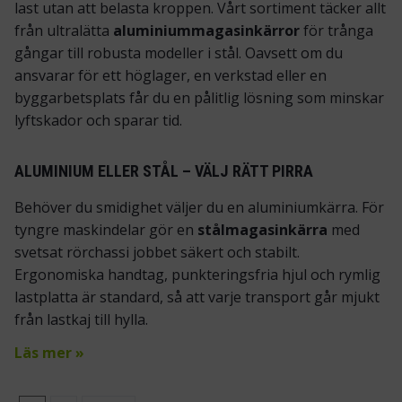
last utan att belasta kroppen. Vårt sortiment täcker allt
från ultralätta
aluminium­magasinkärror
för trånga
gångar till robusta modeller i stål. Oavsett om du
ansvarar för ett höglager, en verkstad eller en
byggarbetsplats får du en pålitlig lösning som minskar
lyftskador och sparar tid.
ALUMINIUM ELLER STÅL – VÄLJ RÄTT PIRRA
Behöver du smidighet väljer du en aluminium­kärra. För
tyngre maskindelar gör en
stålmagasinkärra
med
svetsat rörchassi jobbet säkert och stabilt.
Ergonomiska handtag, punkteringsfria hjul och rymlig
lastplatta är standard, så att varje transport går mjukt
från lastkaj till hylla.
Läs mer »