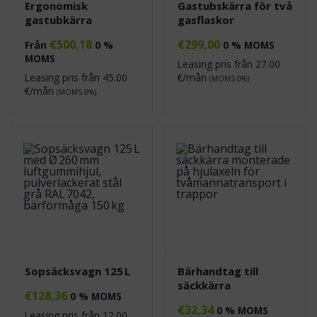
Ergonomisk
Gastubskärra för två
gastubkärra
gasflaskor
€
500,18
€
299,00
Från
0 %
0 % MOMS
MOMS
Leasing pris från
27.00
Leasing pris från
45.00
€/mån
(MOMS 0%)
€/mån
(MOMS 0%)
Sopsäcksvagn 125 L
Bärhandtag till
säckkärra
€
128,36
0 % MOMS
€
32,34
0 % MOMS
Leasing pris från
12.00