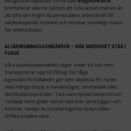
viktiga som kapacitet. En väl vald
magasinkärra
kombinerar alla tre. Genom att rulla lasten snarare än
att lyfta den frigör du personalens arbetskraft till
värdeskapande moment och minskar samtidigt risken
för arbetsskador.
ALUMINIUM­MAGASINKÄRROR – NÄR SMIDIGHET STÅR I
FOKUS
Våra aluminiummodeller väger under tio kilo men
transporterar upp till 250 kg. Det låga
egenvikts‑förhållandet gör dem idealiska för rutter
med många stopp: e‑handelslager, servicebilar eller
distributionscentraler. Tack vare hyvlad ramprofil och
rundade hörn glider kärran lätt över lastbryggor och
trösklar, medan de punkteringsfria hjulen håller
driftkostnaden nere.