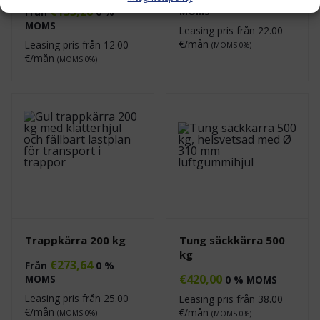
€
133,28
MOMS
Från
0 %
MOMS
Leasing pris från
22.00
€/mån
Leasing pris från
12.00
(MOMS 0%)
€/mån
(MOMS 0%)
Trappkärra 200 kg
Tung säckkärra 500
kg
€
273,64
Från
0 %
€
420,00
MOMS
0 % MOMS
Leasing pris från
25.00
Leasing pris från
38.00
€/mån
€/mån
(MOMS 0%)
(MOMS 0%)