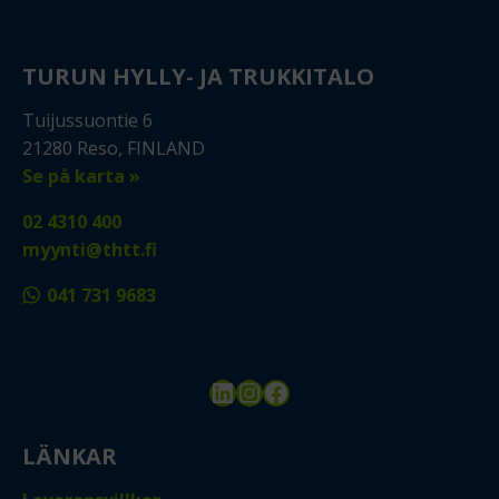
TURUN HYLLY- JA TRUKKITALO
Tuijussuontie 6
21280 Reso, FINLAND
Se på karta »
02 4310 400
myynti@thtt.fi
041 731 9683
LinkedIn
Instagram
Facebook
LÄNKAR