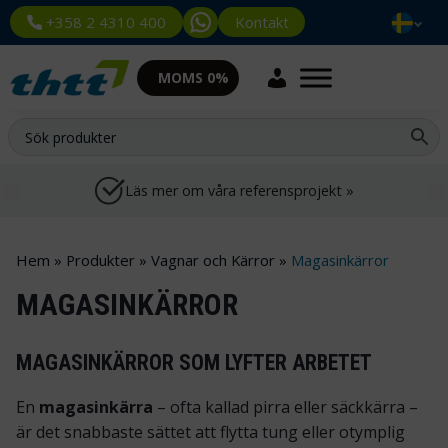
Kontakt
+358 2 4310 400
MOMS 0%
Läs mer om våra referensprojekt »
Hem
»
Produkter
»
Vagnar och Kärror
»
Magasinkärror
MAGASINKÄRROR
MAGASINKÄRROR SOM LYFTER ARBETET
En
magasinkärra
– ofta kallad
pirra
eller
säckkärra
–
är det snabbaste sättet att flytta tung eller otymplig