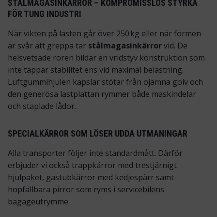
STÅLMAGASINKÄRROR – KOMPROMISSLÖS STYRKA
FÖR TUNG INDUSTRI
När vikten på lasten går över 250 kg eller när formen
är svår att greppa tar
stålmagasinkärror
vid. De
helsvetsade rören bildar en vridstyv konstruktion som
inte tappar stabilitet ens vid maximal belastning.
Luftgummihjulen kapslar stötar från ojämna golv och
den generösa lastplattan rymmer både maskindelar
och staplade lådor.
SPECIALKÄRROR SOM LÖSER UDDA UTMANINGAR
Alla transporter följer inte standardmått. Därför
erbjuder vi också trappkärror med trestjärnigt
hjulpaket, gastubkärror med kedjespärr samt
hopfällbara pirror som ryms i servicebilens
bagageutrymme.