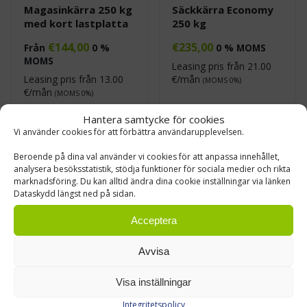
Magasinkärra 250 kg
Säckkärra Economy
med kort lastplatta
250 kg
€
144,00
€
235,00
Från
0 %
0 % MOMS
MOMS
Leasing pris från
21.00
Leasing pris från
13.00
€/mån
(MOMS 0%)
€/mån
(MOMS 0%)
Hantera samtycke för cookies
Vi använder cookies för att förbättra användarupplevelsen.
Beroende på dina val använder vi cookies för att anpassa innehållet,
analysera besöksstatistik, stödja funktioner för sociala medier och rikta
marknadsföring. Du kan alltid ändra dina cookie inställningar via länken
Dataskydd längst ned på sidan.
Acceptera
Avvisa
Magasinkärra
Säckkärra ERGO 250
Economy Light 150
kg
Visa inställningar
kg
€
242,00
Från
0 %
Integritetspolicy