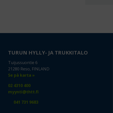
TURUN HYLLY- JA TRUKKITALO
Tuijussuontie 6
21280 Reso, FINLAND
Se på karta »
02 4310 400
myynti@thtt.fi
041 731 9683