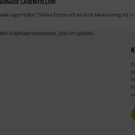
GAGNADE LAGERHYLLOR!
de lagerhyllor? Skicka foton och en kort beskrivning till
my
K
O
k
h
f
r