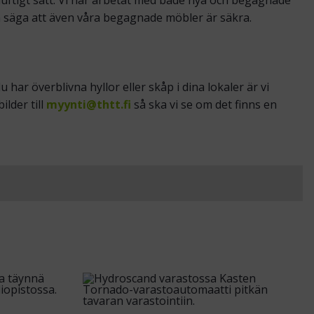
nuftigt sätt. Vi har arbetat med både nya och begagnade
n säga att även våra begagnade möbler är säkra.
har överblivna hyllor eller skåp i dina lokaler är vi
lder till
myynti@thtt.fi
så ska vi se om det finns en