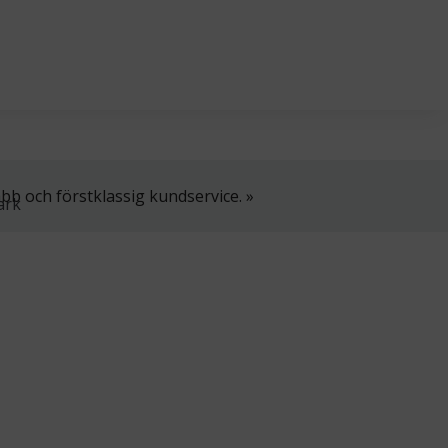
l. 8–16.
+358 2 4310 400
myynti@thtt.fi
bb och förstklassig kundservice. »