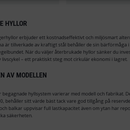
E HYLLOR
hyllor erbjuder ett kostnads­effektivt och miljö­smart alterna
är tillverkade av kraftigt stål behåller de sin bär­förmåga 
egelbundet. När du väljer återbrukade hyllor sänker du inves
livscykel – ett praktiskt steg mot cirkulär ekonomi i lagret.
EN AV MODELLEN
begagnade hyll­system varierar med modell och fabrikat. De
0, behåller sitt värde bäst tack vare god tillgång på reser
och balkar uppvisar full last­kapacitet även om ytan har repo
ska säkerheten.