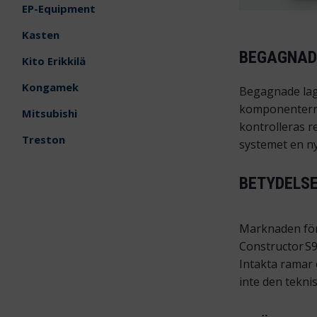
EP-Equipment
Kasten
BEGAGNAD
Kito Erikkilä
Kongamek
Begagnade lager
komponenterna 
Mitsubishi
kontrolleras r
Treston
systemet en ny 
BETYDELS
Marknaden för 
Constructor S9
Intakta ramar 
inte den tekni