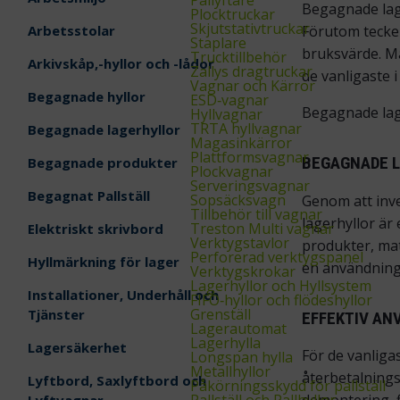
Begagnade lager
Plocktruckar
Skjutstativtruckar
Arbetsstolar
Förutom tecken
Staplare
bruksvärde. Ma
Trucktillbehör
Arkivskåp,-hyllor och -lådor
Zallys dragtruckar
de vanligaste 
Vagnar och Kärror
Begagnade hyllor
ESD‑vagnar
Begagnade lage
Hyllvagnar
TRTA hyllvagnar
Begagnade lagerhyllor
Magasinkärror
Plattformsvagnar
BEGAGNADE L
Begagnade produkter
Plockvagnar
Serveringsvagnar
Begagnat Pallställ
Sopsäcksvagn
Genom att inve
Tillbehör till vagnar
lagerhyllor är
Treston Multi vagnar
Elektriskt skrivbord
Verktygstavlor
produkter, mat
Perforerad verktygspanel
Hyllmärkning för lager
en användning 
Verktygskrokar
Lagerhyllor och Hyllsystem
Installationer, Underhåll och
FIFO‑hyllor och flödeshyllor
Grenställ
Tjänster
EFFEKTIV AN
Lagerautomat
Lagerhylla
Lagersäkerhet
För de vanliga
Longspan hylla
Metallhyllor
återbetalnings
Lyftbord, Saxlyftbord och
Påkörningsskydd för pallställ
Pallställ och Pallhyllor
Lyftvagnar