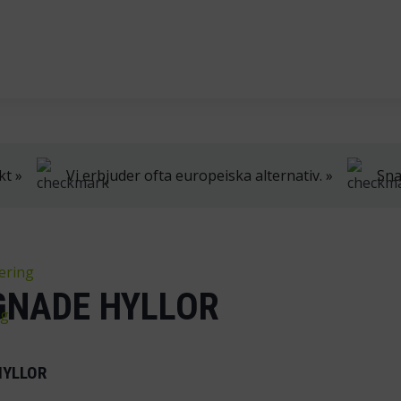
dning, samt truckar.
Vi har öppet vardagar k
kt »
Vi erbjuder ofta europeiska alternativ. »
Sna
ering
GNADE HYLLOR
ng
HYLLOR