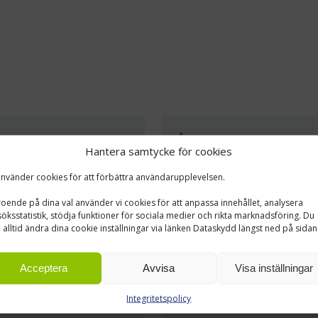
P
ÅBO UNIVERSITET
Hantera samtycke för cookies
ng, Truckar
Lager- och Arkivinredning
använder cookies för att förbättra användarupplevelsen.
erautomations- och
Åbo universitetsbibliotek
oende på dina val använder vi cookies för att anpassa innehållet, analysera
ösningarna för Orions
– ända ner till materialut
öksstatistik, stödja funktioner för sociala medier och rikta marknadsföring. Du
förpacknings- och
 alltid ändra dina cookie inställningar via länken Dataskydd längst ned på sidan
ter i Salo skräddarsyddes
ens behov.
Acceptera
Avvisa
Visa inställningar
Integritetspolicy
Läs mer »