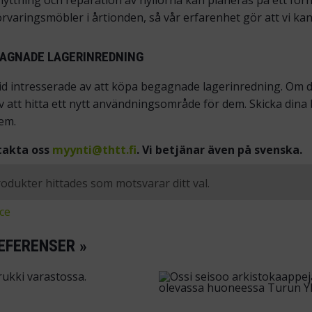
lyttning och reparation av hyllorna kan planeras på ett för
rvaringsmöbler i årtionden, så vår erfarenhet gör att vi ka
GAGNADE LAGERINREDNING
tid intresserade av att köpa begagnade lagerinredning. Om du 
v att hitta ett nytt användningsområde för dem. Skicka dina bi
em.
takta oss
myynti@thtt.fi
. Vi betjänar även på svenska.
odukter hittades som motsvarar ditt val.
ce
EFERENSER »