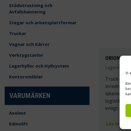
Städutrustning och
Avfallshantering
Stegar och arbetsplattformar
Truckar
Vagnar och Kärror
Verktygstavlor
ORION AB
Lagerhyllor och Hyllsystem
Lagerinredni
Vi 
Kontorsmöbler
Truck-, lag
Ber
inredningsl
bes
läkemedels
kan
VARUMÄRKEN
logistikcen
enligt kund
Axelent
Läs mer »
Edmolift