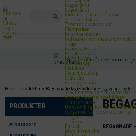
Hos oss hittar du allt du behöver inom lager-, industri- och arkivinre
Lagerlådor
Lagerlådor
Plocklådor för smådelar
Sortimentskåp
Treston plockbackar
Plastpallar
Rostfria möbler
Rullbanor och maskinskridskor
Skåp
Brandsäkra skåp
Kemikalieskåp
Metallskåp
Läs mer om våra referensproje
Nyckelskåp
Plåtskåp
Säkerhetsskåp
Stålskåp
Verktygsskåp
Verktygsvagn
Hem
»
Produkter
»
Begagnade lagerhyllor
»
Begagnade hyllor
Städutrustning och Avfallshant
Sopkärl & Avfallsbehållare
BEGA
Tippcontainer
PRODUKTER
Uppsamlingskärl & Fathanteri
Stegar och arbetsplattformar
Stegtillbehör
Truckar
Arbetsbord
Eltruck
BEGAGNADE 
Motviktstruckar
Arbetsmiljö
Pallyftare