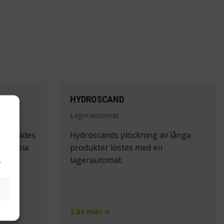
HYDROSCAND
Lagerautomat
 förnyades
Hydroscands plockning av långa
rymmena.
produkter löstes med en
lagerautomat.
.
Läs mer »