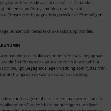
hyllor är tillverkade av stål och håller i årtionden.
t inte en skam för nya möbler, utan har rätt
olika. Constructor begagnade lagerhyllor är förmodligen
regelbundet och deras tekniska skick upprätthålls.
 EKONOMIN
kså den moderna cirkulära ekonomin. Att välja begagnade
. Huvudmålet för den cirkulära ekonomin är att behålla
e som möjligt. Begagnade lagerinredning som flyttas från
för att främja den cirkulära ekonomin i företag.
gnade delar för lagermöbler eller komma överens om ett
installationen så att inte bara monteringen utan även