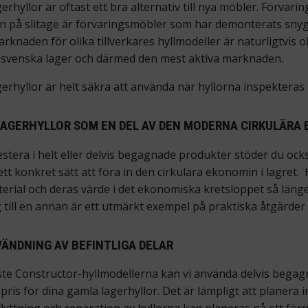
hyllor är oftast ett bra alternativ till nya möbler. Förvarings
 på slitage är förvaringsmöbler som har demonterats snygg
rknaden för olika tillverkares hyllmodeller är naturligtvis 
i svenska lager och därmed den mest aktiva marknaden.
rhyllor är helt säkra att använda när hyllorna inspekteras 
AGERHYLLOR SOM EN DEL AV DEN MODERNA CIRKULÄRA
stera i helt eller delvis begagnade produkter stöder du oc
 ett konkret sätt att föra in den cirkulära ekonomin i lagret
erial och deras värde i det ekonomiska kretsloppet så läng
till en annan är ett utmärkt exempel på praktiska åtgärder 
VÄNDNING AV BEFINTLIGA DELAR
ste Constructor-hyllmodellerna kan vi använda delvis bega
pris för dina gamla lagerhyllor. Det är lämpligt att planera 