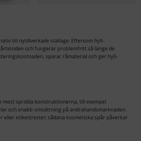
tiv till nytillverkade ställage. Eftersom hyll­
i årtionden och fungerar problemfritt så länge de
terings­kostnaden, sparar råmaterial och ger hyll­
 mest spridda konstruktionerna, till exempel
v­delar och snabb omsättning på andrahands­marknaden.
r eller etikett­rester; sådana kosmetiska spår påverkar