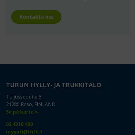
Kontakta oss
TURUN HYLLY- JA TRUKKITALO
Tuijussuontie 6
21280 Reso, FINLAND
Se på karta »
02 4310 400
myynti@thtt.fi