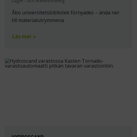
Lager- och Arkivinredning
Åbo universitetsbibliotek förnyades – ända ner
till materialutrymmena.
Läs mer »