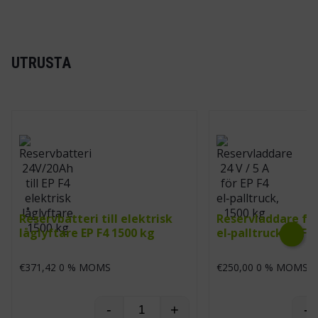
UTRUSTA
Reservbatteri till elektrisk
Reservladdare fö
låglyftare EP F4 1500 kg
el‑palltruck EP F4
Next
€
371,42
0 % MOMS
€
250,00
0 % MOMS
-
+
-
Reservbatteri till elektrisk lågly