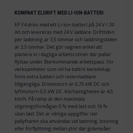
KOMPAKT ELDRIFT MED LI-ION-BATTERI
EP F4 drivs med ett Li-ion-batteri på 24 V / 20
Ah och levereras med 24 V laddare. Drifttiden
per laddning är 3,5 timmar och laddningstiden
är 2,5 timmar. Det gör vagnen enkel att
planera in i dagliga arbetsrutiner där pallar
flyttas under återkommande arbetspass. För
verksamheter som vill ha bättre beredskap
finns extra batteri och reservladdare
tillgängliga. Drivmotorn är 0,75 kW DC och
lyftmotorn 0,5 kW DC. Körhastigheten är 4,5
km/h. På ramp är den maximala
stigningsförmågan 5 % med last och 16 %
utan last. Det är viktiga uppgifter när
pallyftaren ska användas vid lastning, lossning
eller förflyttning mellan ytor där golvnivåer