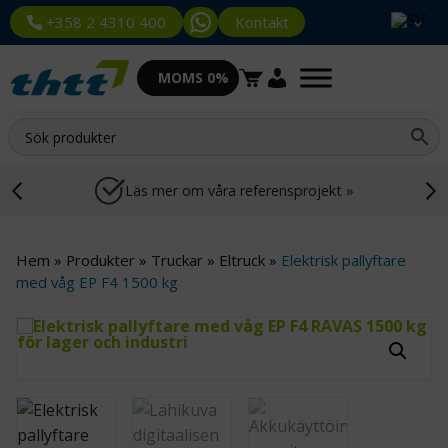
Kontakt
+358 2 4310 400
MOMS 0%
Läs mer om våra referensprojekt »
Hem
»
Produkter
»
Truckar
»
Eltruck
»
Elektrisk pallyftare
med våg EP F4 1500 kg