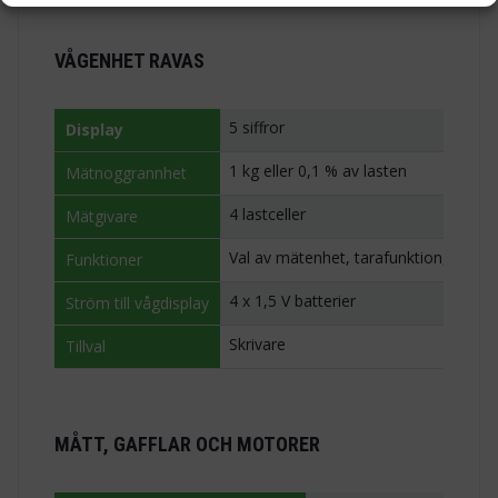
VÅGENHET RAVAS
5 siffror
Display
1 kg eller 0,1 % av lasten
Mätnoggrannhet
4 lastceller
Mätgivare
Val av mätenhet, tarafunktion, auto
Funktioner
4 x 1,5 V batterier
Ström till vågdisplay
Skrivare
Tillval
MÅTT, GAFFLAR OCH MOTORER