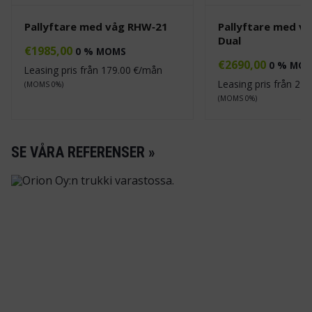
Pallyftare med våg RHW‑21
Pallyftare med v
Dual
€
1985,00
0 % MOMS
€
2690,00
0 % MO
Leasing pris från
179.00
€/mån
Leasing pris från
243
(MOMS 0%)
(MOMS 0%)
SE VÅRA REFERENSER »