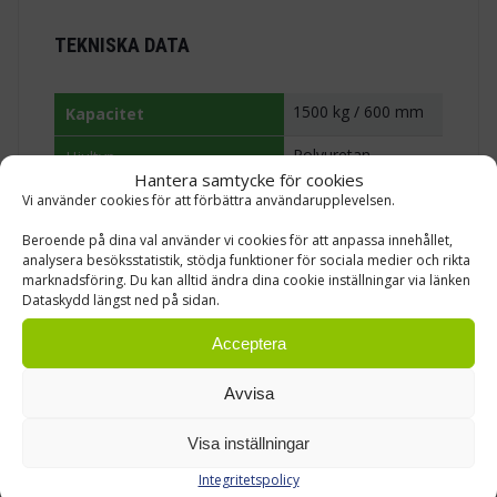
TEKNISKA DATA
1500 kg / 600 mm
Kapacitet
Polyuretan
Hjultyp
Hantera samtycke för cookies
2055 mm med 1200 mm las
Arbetsgångsbredd
Vi använder cookies för att förbättra användarupplevelsen.
4,5 km/h
Beroende på dina val använder vi cookies för att anpassa innehållet,
Körhastighet
analysera besöksstatistik, stödja funktioner för sociala medier och rikta
marknadsföring. Du kan alltid ändra dina cookie inställningar via länken
3,5 h användningstid
Drifttid per laddning
Dataskydd längst ned på sidan.
2,5 h
Laddningstid
Acceptera
Li-ion 24 V / 20 Ah
Batteri
Avvisa
24 V
Laddare
Visa inställningar
CE-godkänd, startnyckel
Godkännande och utrustning
Integritetspolicy