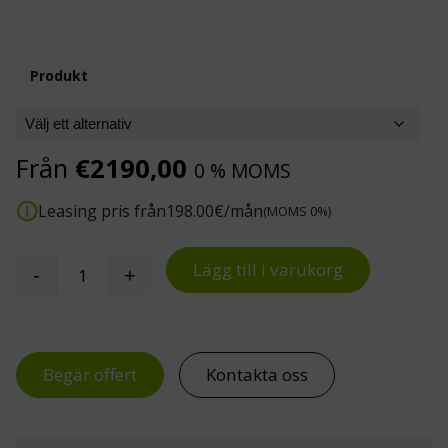
Produkt
Från
€
2190,00
0 % MOMS
Leasing pris från
198.00
€/mån
(MOMS 0%)
Lägg till i varukorg
-
+
Elektrisk pallyftare med våg EP F4 1500 kg mäng
Begär offert
Kontakta oss