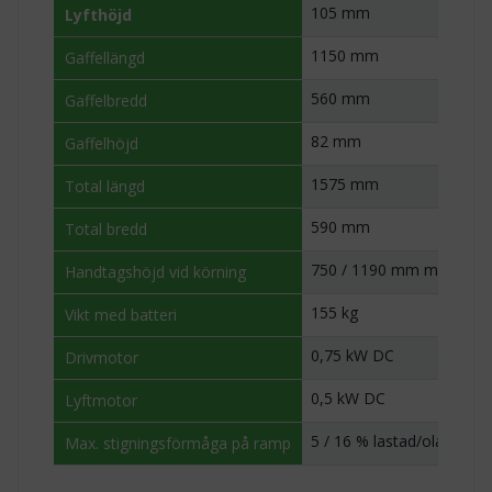
105 mm
Lyfthöjd
1150 mm
Gaffellängd
560 mm
Gaffelbredd
82 mm
Gaffelhöjd
1575 mm
Total längd
590 mm
Total bredd
750 / 1190 mm min/max
Handtagshöjd vid körning
155 kg
Vikt med batteri
0,75 kW DC
Drivmotor
0,5 kW DC
Lyftmotor
5 / 16 % lastad/olastad
Max. stigningsförmåga på ramp