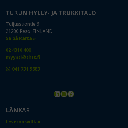
TURUN HYLLY- JA TRUKKITALO
Tuijussuontie 6
21280 Reso, FINLAND
Se på karta »
02 4310 400
myynti@thtt.fi
041 731 9683
LinkedIn
Instagram
Facebook
LÄNKAR
Leveransvillkor