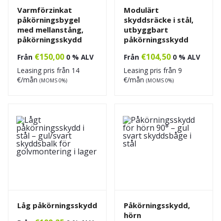
Varmförzinkat
Modulärt
påkörningsbygel
skyddsräcke i stål,
med mellanstång,
utbyggbart
påkörningsskydd
påkörningsskydd
€
150,00
€
104,50
Från
0 % ALV
Från
0 % ALV
Leasing pris från
14
Leasing pris från
9
€/mån
€/mån
(MOMS 0%)
(MOMS 0%)
Låg påkörningsskydd
Påkörningsskydd,
hörn