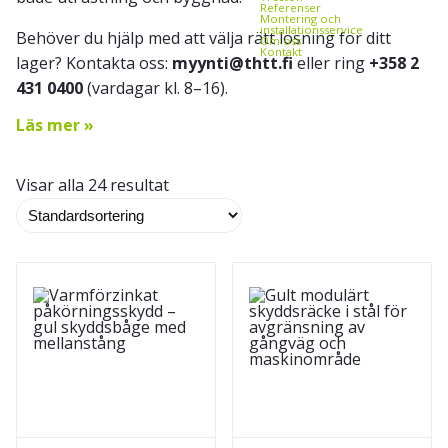
Referenser
Montering och
installationsservice
Behöver du hjälp med att välja rätt lösning för ditt
Om oss
Kontakt
lager? Kontakta oss:
myynti@thtt.fi
eller ring
+358 2
431 0400
(vardagar kl. 8–16).
Läs mer »
Visar alla 24 resultat