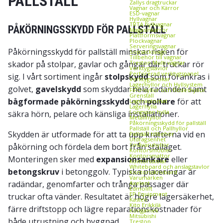
PALLSTÄLL
Zallys dragtruckar
Vagnar och Kärror
ESD‑vagnar
Hyllvagnar
TRTA hyllvagnar
PÅKÖRNINGSSKYDD FÖR PALLSTÄLL
Magasinkärror
Plattformsvagnar
Plockvagnar
Serveringsvagnar
Påkörningsskydd för pallställ minskar risken för
Sopsäcksvagn
Tillbehör till vagnar
skador på stolpar, gavlar och gångar där truckar rör
Treston Multi vagnar
Verktygstavlor
Perforerad verktygspanel
sig. I vårt sortiment ingår
stolpskydd
som förankras i
Verktygskrokar
Lagerhyllor och Hyllsystem
golvet,
gavelskydd
som skyddar hela radänden samt
FIFO‑hyllor och flödeshyllor
Grenställ
bågformade påkörningsskydd
och
pollare
för att
Lagerautomat
Lagerhylla
Longspan hylla
säkra hörn, pelare och känsliga installationer.
Metallhyllor
Påkörningsskydd för pallställ
Pallställ och Pallhyllor
Skydden är utformade för att ta upp krafterna vid en
Pallställ tillbehör
Utdragsenhet
Småvaruhyllor
påkörning och fördela dem bort från ställaget.
Kontorsmöbler
Kontorsmattor
Monteringen sker med
expansionsankare
eller
Kontorsstolar
Whiteboard och anslagstavlor
betongskruv
i betonggolv. Typiska placeringar är
Kontorsskrivbord
Varumärken
radändar, genomfarter och trånga passager där
Axelent
Edmolift
EP-Equipment
truckar ofta vänder. Resultatet är högre lagersäkerhet,
Kasten
Kito Erikkilä
färre driftstopp och lägre reparationskostnader för
Kongamek
Mitsubishi
både utrustning och byggnad.
Treston