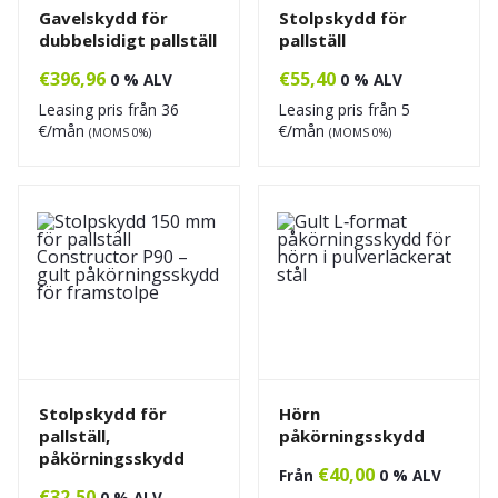
Gavelskydd för
Stolpskydd för
dubbelsidigt pallställ
pallställ
€
396,96
€
55,40
0 % ALV
0 % ALV
Leasing pris från
36
Leasing pris från
5
€/mån
€/mån
(MOMS 0%)
(MOMS 0%)
Stolpskydd för
Hörn
pallställ,
påkörningsskydd
påkörningsskydd
€
40,00
Från
0 % ALV
€
32,50
0 % ALV