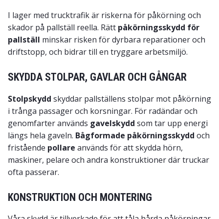
I lager med trucktrafik är riskerna för påkörning och
skador på pallställ reella. Rätt
påkörningsskydd för
pallställ
minskar risken för dyrbara reparationer och
driftstopp, och bidrar till en tryggare arbetsmiljö.
SKYDDA STOLPAR, GAVLAR OCH GÅNGAR
Stolpskydd
skyddar pallställens stolpar mot påkörning
i trånga passager och korsningar. För radändar och
genomfarter används
gavelskydd
som tar upp energi
längs hela gaveln.
Bågformade påkörningsskydd
och
fristående
pollare
används för att skydda hörn,
maskiner, pelare och andra konstruktioner där truckar
ofta passerar.
KONSTRUKTION OCH MONTERING
Våra skydd är tillverkade för att tåla hårda påkörningar