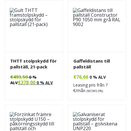
THTT stolpskydd för
Gaffeldistans till
pallställ, 21‑pack
pallställ
€
493,50
€
76,66
0 %
0 % ALV
€
378,00
ALV
0 % ALV
Leasing pris från
7
€/mån
(MOMS 0%)