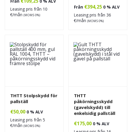
€
109,25
Från
0 % ALV
€
394,25
Från
0 % ALV
Leasing pris från
10
€/mån
Leasing pris från
36
(MOMS 0%)
€/mån
(MOMS 0%)
THTT Stolpskydd för
THTT
pallställ
påkörningsskydd
(gavelskydd) till
€
50,00
0 % ALV
enkelsidig pallställ
Leasing pris från
5
€
175,00
0 % ALV
€/mån
(MOMS 0%)
Leasing pris från
16