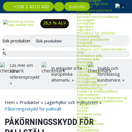
Staplingsvagnar
Plastic Storage Bins
Kontakt
+358 2 4310 400
Plastlådor
Återvunnen plast back
Backskåp
Backställ med plockbackar
Backvagnar
25,5 % ALV
Eurobackar
Lagerlådor
Lagerlådor
Plocklådor för smådelar
Sortimentskåp
Treston plockbackar
Sök produkter
Plastpallar
Rostfria möbler
×
Rullbanor och maskinskridskor
Skåp
Brandsäkra skåp
Kemikalieskåp
Metallskåp
Läs mer om
Nyckelskåp
Vi erbjuder ofta
Snabb och
Plåtskåp
våra
Säkerhetsskåp
europeiska
förstklassig
Stålskåp
referensprojekt
Verktygsskåp
alternativ. »
kundservice. »
Verktygsvagn
»
Städutrustning och
Avfallshantering
Sopkärl & Avfallsbehållare
Tippcontainer
Uppsamlingskärl & Fathantering
Stegar och arbetsplattformar
Hem
»
Produkter
»
Lagerhyllor och Hyllsystem
»
Stegtillbehör
Truckar
Påkörningsskydd för pallställ
Eltruck
Motviktstruckar
Pallyftare
PÅKÖRNINGSSKYDD FÖR
Plocktruckar
Skjutstativtruckar
Staplare
Trucktillbehör