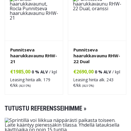
Punnitseva
Punnitseva
haarukkavaunu RHW-
haarukkavaunu RHW-
21
22 Dual
€
1985,00
€
2690,00
0 % ALV
/ kpl
0 % ALV
/ kpl
Leasing hinta alk.
179
Leasing hinta alk.
243
€/kk
€/kk
(ALV 0%)
(ALV 0%)
TUTUSTU REFERENSSEIHIMME »