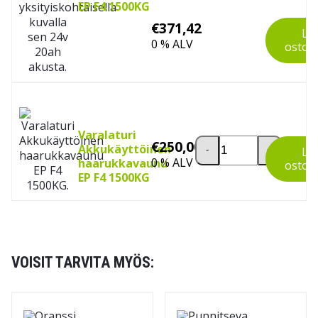
EP F4 1500KG
€
371,42
Li
0 % ALV
ostos
Varalaturi
Varalaturi Akkukäyttö
€
250,00
Akkukäyttöinen
-
+
Li
0 % ALV
haarukkavaunu
ostos
EP F4 1500KG
VOISIT TARVITA MYÖS: