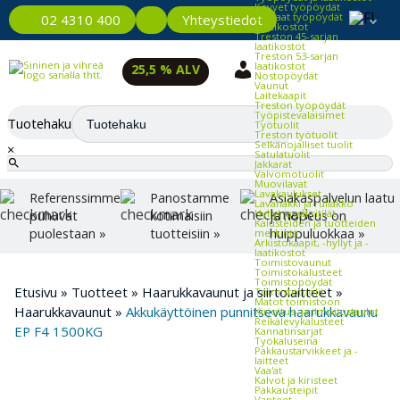
Kevyet työpöydät
Raskaat työpöydät
Yhteystiedot
02 4310 400
Laatikostot
Treston 45-sarjan
laatikostot
Treston 53-sarjan
laatikostot
25,5 % ALV
Nostopöydät
Vaunut
Laitekaapit
Treston työpöydät
Työpistevalaisimet
Tuotehaku
Työtuolit
Treston työtuolit
Selkänojalliset tuolit
×
Satulatuolit
Jakkarat
Valvomotuolit
Muovilavat
Lavakaulukset
Referenssimme
Panostamme
Asiakaspalvelun laatu
Lavahäkki ja rullakko
Hyllyt ja väliritilät
puhuvat
kotimaisiin
ja nopeus on
Kalusteiden ja tuotteiden
puolestaan »
tuotteisiin »
huippuluokkaa »
merkintä
Arkistokaapit, -hyllyt ja -
laatikostot
Toimistovaunut
Toimistokalusteet
Toimistopöydät
Etusivu
»
Tuotteet
»
Haarukkavaunut ja siirtolaitteet
»
Toimistotuolit
Matot toimistoon
Haarukkavaunut
»
Akkukäyttöinen punnitseva haarukkavaunu
Kirjoitus- ja ilmoitustaulut
Reikälevykalusteet
EP F4 1500KG
Kannatinsarjat
Työkaluseinä
Pakkaustarvikkeet ja -
laitteet
Vaa'at
Kalvot ja kiristeet
Pakkausteipit
Vanteet