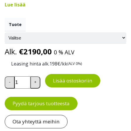
Lue lisää
Tuote
Po
Alk.
€
2190,00
0 % ALV
Leasing hinta alk.
198
€/kk
(ALV 0%)
Akkukäyttöinen punnitseva haarukkavaunu EP F4 1500K
Lisää ostoskoriin
-
+
Pyydä tarjous tuotteesta
Ota yhteyttä meihin