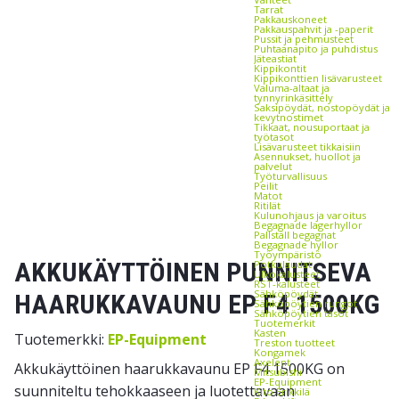
Tarrat
Pakkauskoneet
Pakkauspahvit ja -paperit
Pussit ja pehmusteet
Puhtaanapito ja puhdistus
Jäteastiat
Kippikontit
Kippikonttien lisävarusteet
Valuma-altaat ja
tynnyrinkäsittely
Saksipöydät, nostopöydät ja
kevytnostimet
Tikkaat, nousuportaat ja
työtasot
Lisävarusteet tikkaisiin
Asennukset, huollot ja
palvelut
Työturvallisuus
Peilit
Matot
Ritilät
Kulunohjaus ja varoitus
Begagnade lagerhyllor
Pallställ begagnat
Begagnade hyllor
Työympäristö
AKKUKÄYTTÖINEN PUNNITSEVA
Potkulaudat
Ulkokalusteet
RST-kalusteet
Sähköpöydät
HAARUKKAVAUNU EP F4 1500KG
Sähköpöytien rungot
Sähköpöytien tasot
Tuotemerkit
Kasten
Tuotemerkki:
EP-Equipment
Treston tuotteet
Kongamek
Axelent
Akkukäyttöinen haarukkavaunu EP F4 1500KG on
Mitsubishi
EP-Equipment
suunniteltu tehokkaaseen ja luotettavaan
Kito Erikkilä