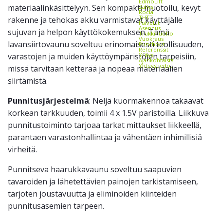
EdmoLift
materiaalinkäsittelyyn. Sen kompakti muotoilu, kevyt
Zallys
Rocla
THTT
rakenne ja tehokas akku varmistavat käyttäjälle
Palvelut
Asennus
sujuvan ja helpon käyttökokemuksen. Tämä
Trukkihuolto
Vuokraus
lavansiirtovaunu soveltuu erinomaisesti teollisuuden,
Punchout
Referenssit
varastojen ja muiden käyttöympäristöjen tarpeisiin,
Yritys
Ajankohtaista
Yhteystiedot
missä tarvitaan ketterää ja nopeaa materiaalien
siirtämistä.
Punnitusjärjestelmä
: Neljä kuormakennoa takaavat
korkean tarkkuuden, toimii 4 x 1.5V paristoilla. Liikkuva
punnitustoiminto tarjoaa tarkat mittaukset liikkeellä,
parantaen varastonhallintaa ja vähentäen inhimillisiä
virheitä.
Punnitseva haarukkavaunu soveltuu saapuvien
tavaroiden ja lähetettävien painojen tarkistamiseen,
tarjoten joustavuutta ja eliminoiden kiinteiden
punnitusasemien tarpeen.