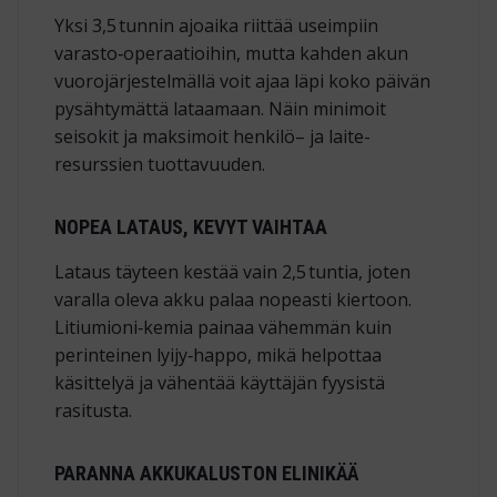
Yksi 3,5 tunnin ajoaika riittää useimpiin
varasto‑operaatioihin, mutta kahden akun
vuorojärjestelmällä voit ajaa läpi koko päivän
pysähtymättä lataamaan. Näin minimoit
seisokit ja maksimoit henkilö– ja laite­
resurssien tuottavuuden.
NOPEA LATAUS, KEVYT VAIHTAA
Lataus täyteen kestää vain 2,5 tuntia, joten
varalla oleva akku palaa nopeasti kiertoon.
Litiumioni‑kemia painaa vähemmän kuin
perinteinen lyijy‑happo, mikä helpottaa
käsittelyä ja vähentää käyttäjän fyysistä
rasitusta.
PARANNA AKKUKALUSTON ELINIKÄÄ