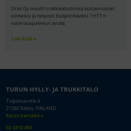
Oras Oy muutti trukkikalustonsa kustannukset
kiinteiksi ja helposti budjetoitaviksi THTT:n
vuokrauspalvelun avulla.
Lue lisää »
TURUN HYLLY- JA TRUKKITALO
Tuijussuontie 6
21280 Raisio, FINLAND
Katso kartalla »
02 4310 400