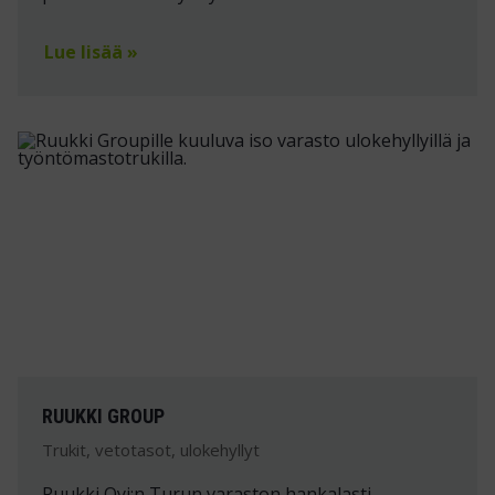
Lue lisää »
RUUKKI GROUP
Trukit, vetotasot, ulokehyllyt
Ruukki Oyj:n Turun varaston hankalasti