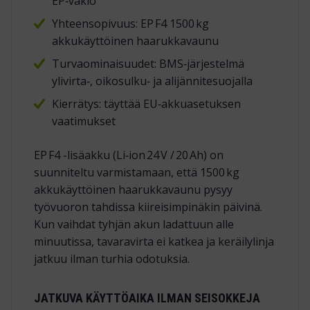
EP‑vakio
Yhteensopivuus: EP F4 1500 kg
akkukäyttöinen haarukkavaunu
Turvaominaisuudet: BMS‑järjestelmä
ylivirta‑, oikosulku‑ ja alijännitesuojalla
Kierrätys: täyttää EU‑akku­asetuksen
vaatimukset
EP F4 -lisäakku (Li‑ion 24 V / 20 Ah) on
suunniteltu varmistamaan, että 1500 kg
akkukäyttöinen haarukkavaunu
pysyy
työvuoron tahdissa kiireisimpinäkin päivinä.
Kun vaihdat tyhjän akun ladattuun alle
minuutissa, tavaravirta ei katkea ja keräilylinja
jatkuu ilman turhia odotuksia.
JATKUVA KÄYTTÖAIKA ILMAN SEISOKKEJA