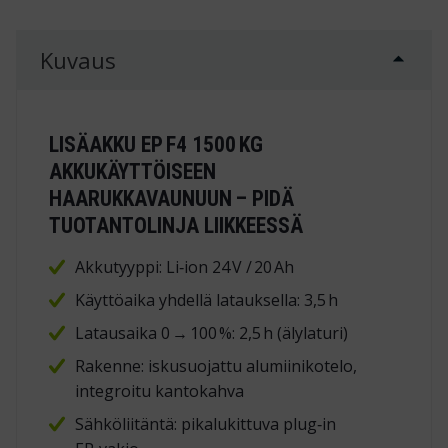
Kuvaus
LISÄAKKU EP F4 1500 KG
AKKUKÄYTTÖISEEN
HAARUKKAVAUNUUN – PIDÄ
TUOTANTOLINJA LIIKKEESSÄ
Akkutyyppi: Li‑ion 24 V / 20 Ah
Käyttöaika yhdellä latauksella: 3,5 h
Latausaika 0 → 100 %: 2,5 h (älylaturi)
Rakenne: iskusuojattu alumiinikotelo,
integroitu kantokahva
Sähköliitäntä: pikalukittuva plug‑in