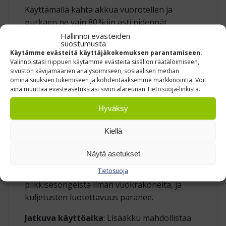
Käyttämällä kahta akkua vuorotellen ja
purkaen ne vain 80 %:iin asti pidennät
kennoston kokonaiskestoa. Tasainen
Hallinnoi evästeiden
suostumusta
lataus‑purku‑sykli vähentää
Käytämme evästeitä käyttäjäkokemuksen parantamiseen.
lämpökuormitusta ja pitää jännitteen
Valinnoistasi riippuen käytämme evästeitä sisällön räätälöimiseen,
sivuston kävijämäärien analysoimiseen, sosiaalisen median
tasaisena koko elinkaaren ajan.
ominaisuuksien tukemiseen ja kohdentaaksemme markkinointia. Voit
aina muuttaa evästeasetuksiasi sivun alareunan Tietosuoja-linkistä.
MIKSI INVESTOIDA LISÄAKKUUN?
Hyväksy
Vara‑akun tuoma joustavuus mahdollistaa
Kiellä
työtehtävien rytmityksen ilman akku­stressiä.
Samalla pienennät huolto­hintaa, koska akun
Näytä asetukset
eri kennoryhmiä kuormitetaan tasaisesti.
Tietosuoja
Lopputuloksena varasto selviää
piikkisesongeista ilman vuokrakoneita, ja
kuljetusten luotettavuus paranee.
Jatkuva käyttöaika
: Lisäakku mahdollistaa