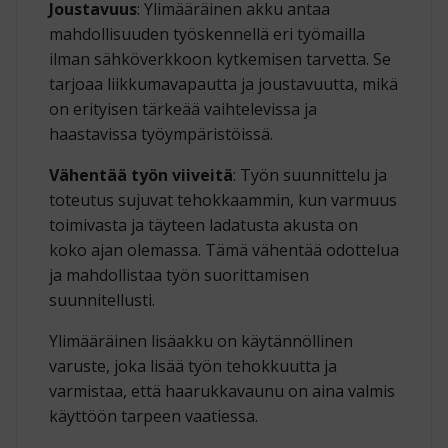
Joustavuus
: Ylimääräinen akku antaa
mahdollisuuden työskennellä eri työmailla
ilman sähköverkkoon kytkemisen tarvetta. Se
tarjoaa liikkumavapautta ja joustavuutta, mikä
on erityisen tärkeää vaihtelevissa ja
haastavissa työympäristöissä.
Vähentää työn viiveitä
: Työn suunnittelu ja
toteutus sujuvat tehokkaammin, kun varmuus
toimivasta ja täyteen ladatusta akusta on
koko ajan olemassa. Tämä vähentää odottelua
ja mahdollistaa työn suorittamisen
suunnitellusti.
Ylimääräinen lisäakku on käytännöllinen
varuste, joka lisää työn tehokkuutta ja
varmistaa, että haarukkavaunu on aina valmis
käyttöön tarpeen vaatiessa.