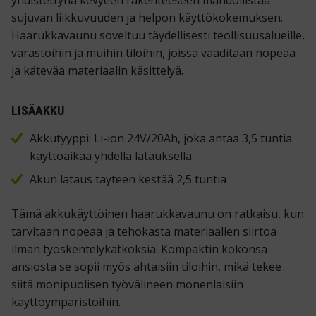
yhdistettynä kevyeen rakenteeseen mahdollistaa
sujuvan liikkuvuuden ja helpon käyttökokemuksen.
Haarukkavaunu soveltuu täydellisesti teollisuusalueille,
varastoihin ja muihin tiloihin, joissa vaaditaan nopeaa
ja kätevää materiaalin käsittelyä.
LISÄAKKU
Akkutyyppi: Li-ion 24V/20Ah, joka antaa 3,5 tuntia
käyttöaikaa yhdellä latauksella.
Akun lataus täyteen kestää 2,5 tuntia
Tämä akkukäyttöinen haarukkavaunu on ratkaisu, kun
tarvitaan nopeaa ja tehokasta materiaalien siirtoa
ilman työskentelykatkoksia. Kompaktin kokonsa
ansiosta se sopii myös ahtaisiin tiloihin, mikä tekee
siitä monipuolisen työvälineen monenlaisiin
käyttöympäristöihin.