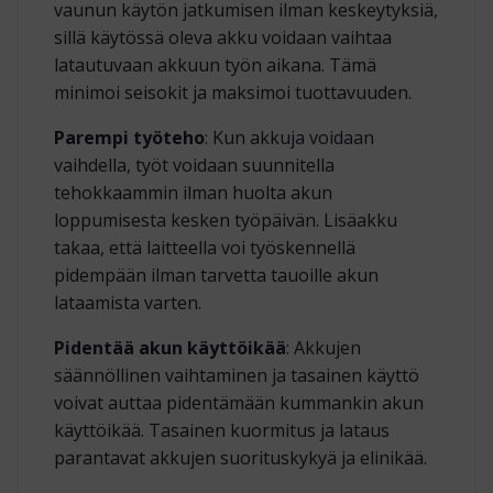
vaunun käytön jatkumisen ilman keskeytyksiä,
sillä käytössä oleva akku voidaan vaihtaa
latautuvaan akkuun työn aikana. Tämä
minimoi seisokit ja maksimoi tuottavuuden.
Parempi työteho
: Kun akkuja voidaan
vaihdella, työt voidaan suunnitella
tehokkaammin ilman huolta akun
loppumisesta kesken työpäivän. Lisäakku
takaa, että laitteella voi työskennellä
pidempään ilman tarvetta tauoille akun
lataamista varten.
Pidentää akun käyttöikää
: Akkujen
säännöllinen vaihtaminen ja tasainen käyttö
voivat auttaa pidentämään kummankin akun
käyttöikää. Tasainen kuormitus ja lataus
parantavat akkujen suorituskykyä ja elinikää.