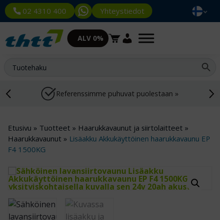
Yhteystiedot
02 4310 400
ALV 0%
Referenssimme puhuvat puolestaan »
Etusivu
»
Tuotteet
»
Haarukkavaunut ja siirtolaitteet
»
Haarukkavaunut
»
Lisäakku Akkukäyttöinen haarukkavaunu EP
F4 1500KG