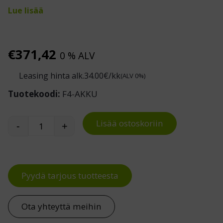
Lue lisää
€
371,42
0 % ALV
Leasing hinta alk.
34.00
€/kk
(ALV 0%)
Tuotekoodi:
F4-AKKU
Lisää ostoskoriin
-
+
Lisäakku Akkukäyttöinen haarukkavaunu EP F4
Pyydä tarjous tuotteesta
Ota yhteyttä meihin