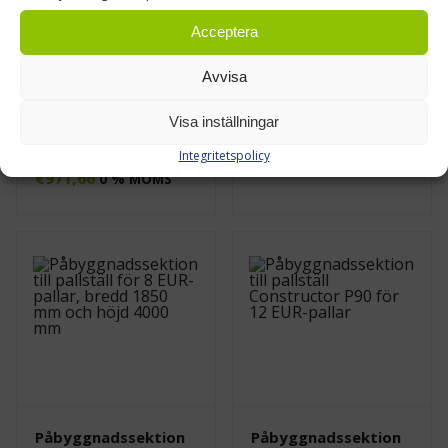
Acceptera
Avvisa
Pallställ
Pallställ
grundsektion för 12
grundsektion för 16
Visa inställningar
EUR-pallar, H 4000
EUR‑pallar, 4000 mm
mm
Integritetspolicy
€
1228,04
0 % MOMS
€
971,66
0 % MOMS
Påbyggnadssektion
Påbyggnadssektion