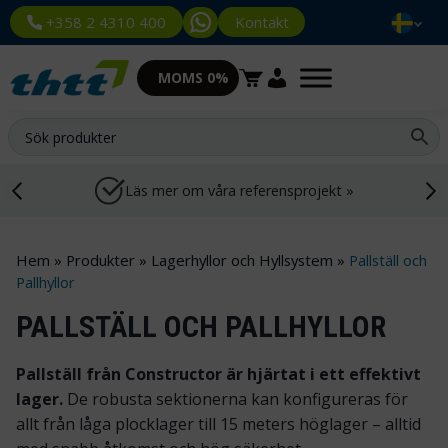
Kontakt
+358 2 4310 400
MOMS 0%
Läs mer om våra referensprojekt »
Hem
»
Produkter
»
Lagerhyllor och Hyllsystem
»
Pallställ och
Pallhyllor
PALLSTÄLL OCH PALLHYLLOR
Pallställ från Constructor är hjärtat i ett effektivt
lager.
De robusta sektionerna kan konfigureras för
allt från låga plocklager till 15 meters höglager – alltid