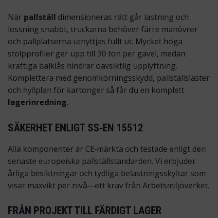
När
pallställ
dimensioneras rätt går lastning och
lossning snabbt, truckarna behöver färre manövrer
och pallplatserna utnyttjas fullt ut. Mycket höga
stolpprofiler ger upp till 30 ton per gavel, medan
kraftiga balklås hindrar oavsiktlig upplyftning.
Komplettera med genomkörningsskydd, pallställslaster
och hyllplan för kartonger så får du en komplett
lagerinredning
.
SÄKERHET ENLIGT SS‑EN 15512
Alla komponenter är CE‑märkta och testade enligt den
senaste europeiska
pallställstandarden
. Vi erbjuder
årliga besiktningar och tydliga belastningsskyltar som
visar maxvikt per nivå—ett krav från Arbetsmiljöverket.
FRÅN PROJEKT TILL FÄRDIGT LAGER