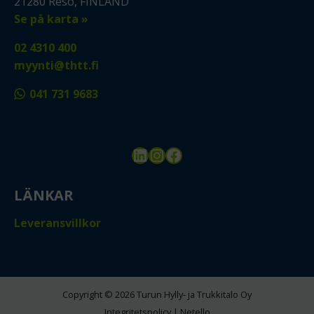
21280 Reso, FINLAND
Se på karta »
02 4310 400
myynti@thtt.fi
041 731 9683
LinkedIn
Instagram
Facebook
LÄNKAR
Leveransvillkor
Copyright © 2026 Turun Hylly- ja Trukkitalo Oy
Integritetspolicy
|
Netello