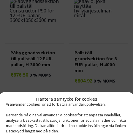
Påbyggnadssektion
Pallställ
till pallställ 12 EUR-
grundsektion för 8
pallar, H 3000 mm
EUR-pallar, H 4000
mm
€
676,50
0 % MOMS
€
804,92
0 % MOMS
Hantera samtycke för cookies
Vi använder cookies för att förbättra användarupplevelsen.
Beroende på dina val använder vi cookies för att anpassa innehållet,
analysera besöksstatistik, stödja funktioner för sociala medier och rikta
marknadsföring. Du kan alltid ändra dina cookie inställningar via länken
Dataskydd längst ned på sidan.