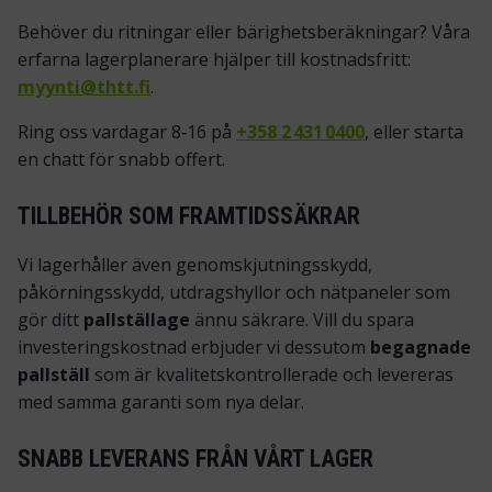
Behöver du ritningar eller bärighetsberäkningar? Våra
erfarna lagerplanerare hjälper till kostnadsfritt:
myynti@thtt.fi
.
Ring oss vardagar 8‑16 på
+358 2 431 0400
, eller starta
en chatt för snabb offert.
TILLBEHÖR SOM FRAMTIDSSÄKRAR
Vi lagerhåller även genomskjutningsskydd,
påkörningsskydd, utdragshyllor och nätpaneler som
gör ditt
pallställage
ännu säkrare. Vill du spara
investeringskostnad erbjuder vi dessutom
begagnade
pallställ
som är kvalitetskontrollerade och levereras
med samma garanti som nya delar.
SNABB LEVERANS FRÅN VÅRT LAGER