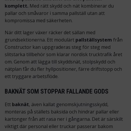
komplett.
Med rätt skydd och nät kombinerar du
pallar och småvaror i samma pallställ utan att
kompromissa med säkerheten.
När ditt lager växer räcker det sällan med
grundsektionerna. Ett modulärt
pallställsystem
från
Constructor kan uppgraderas steg för steg med
slitstarka tillbehör som klarar nordisk trucktrafik året
om. Genom att lägga till
skyddsnät, stolpskydd
och
nätplan
får du fler hyllpositioner, färre driftstopp och
ett tryggare arbetsflöde.
BAKNÄT SOM STOPPAR FALLANDE GODS
Ett
baknät
, även kallat genomskjutningsskydd,
monteras på ställets baksida och hindrar pallar eller
kartonger från att rasa ner i gångarna. Det är särskilt
viktigt där personal eller truckar passerar bakom