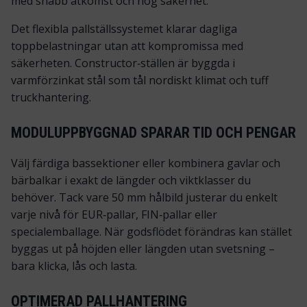
med snabb åtkomst och hög säkerhet.
Det flexibla pallställssystemet klarar dagliga
toppbelastningar utan att kompromissa med
säkerheten. Constructor‑ställen är byggda i
varmförzinkat stål som tål nordiskt klimat och tuff
truckhantering.
MODULUPPBYGGNAD SPARAR TID OCH PENGAR
Välj färdiga bassektioner eller kombinera
gavlar
och
bärbalkar
i exakt de längder och viktklasser du
behöver. Tack vare 50 mm hålbild justerar du enkelt
varje nivå för EUR‑pallar, FIN‑pallar eller
specialemballage. När godsflödet förändras kan stället
byggas ut på höjden eller längden utan svetsning –
bara klicka, lås och lasta.
OPTIMERAD PALLHANTERING