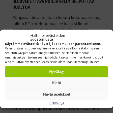
ULOSVEDETTÄVÄ POHJAHYLLY HELPOTTAA
HUOLTOA
Pohjassa oleva telataso liukuu kokonaan ulos,
jolloin PC‑koteloon pääsee käsiksi ilman
nostamista. Huoltotoimet ja pölynpoisto
Hallinnoi evästeiden
sujuvat nopeasti – vähemmän seisokkiaikaa.
suostumusta
Käytämme evästeitä käyttäjäkokemuksen parantamiseen.
Valinnoistasi riippuen käytämme evästeitä sisällön räätälöimiseen,
TEKNISET MITAT
sivuston kävijämäärien analysoimiseen, sosiaalisen median
ominaisuuksien tukemiseen ja kohdentaaksemme markkinointia. Voit
Ulkomitat (L × S × K): 600 × 330 × 1730 mm
aina muuttaa evästeasetuksiasi sivun alareunan Tietosuoja-linkistä.
Sisältö: 2 lukittavaa osastoa, kiinteä
Hyväksy
näppäintaso, 1 kiinteä hylly, ulosvedettävä
pohjahylly
Kiellä
Tuuletin: sisäänrakennettu, jatkuva
Näytä asetukset
ilmankierto
Tietosuoja
Tietokonekaappi tuulettimella varmistaa, että