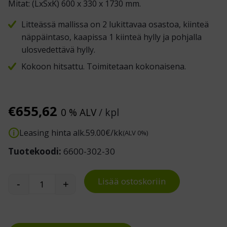
Mitat: (LxSxK) 600 x 330 x 1730 mm.
Litteässä mallissa on 2 lukittavaa osastoa, kiinteä
näppäintaso, kaapissa 1 kiinteä hylly ja pohjalla
ulosvedettävä hylly.
Kokoon hitsattu. Toimitetaan kokonaisena.
€
655,62
0 % ALV
/ kpl
Leasing hinta alk.
59.00
€/kk
(ALV 0%)
Tuotekoodi:
6600-302-30
Lisää ostoskoriin
-
+
Tietokonekaappi tuulettimella määrä