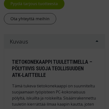
Pyydä tarjous tuotteesta
Ota yhteyttä meihin
Kuvaus
TIETOKONEKAAPPI TUULETTIMELLA –
PÖLYTIIVIS SUOJA TEOLLISUUDEN
ATK‑LAITTEILLE
Tämä tukeva tietokonekaappi on suunniteltu
suojaamaan työpisteen PC‑kokonaisuus
pölyltä, iskuilta ja roiskeilta. Sisäänrakennettu
tuuletin kierrättää ilmaa kaapin kautta, joten