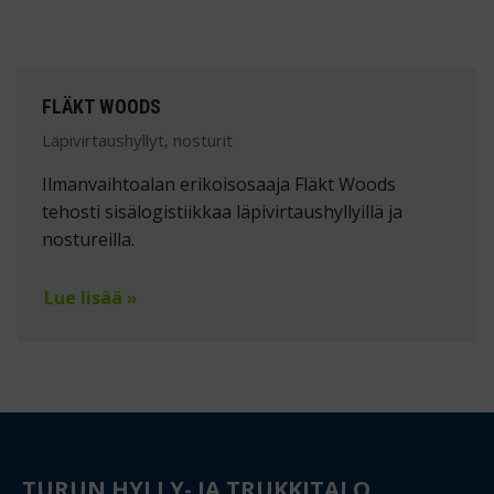
FLÄKT WOODS
Läpivirtaushyllyt, nosturit
Ilmanvaihtoalan erikoisosaaja Fläkt Woods
tehosti sisälogistiikkaa läpivirtaushyllyillä ja
nostureilla.
Lue lisää »
TURUN HYLLY- JA TRUKKITALO