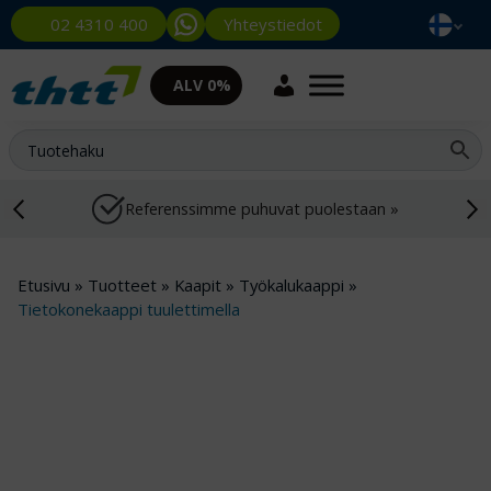
Yhteystiedot
02 4310 400
ALV 0%
Referenssimme puhuvat puolestaan »
Etusivu
»
Tuotteet
»
Kaapit
»
Työkalukaappi
»
Tietokonekaappi tuulettimella