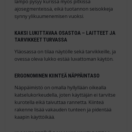
lämpö pysyy kurissa myös pitkissä
ajosegmenteissä, eikä tuotannon seisokkeja
synny ylikuumenemisen vuoksi.
KAKSI LUKITTAVAA OSASTOA – LAITTEET JA
TARVIKKEET TURVASSA
Yläosassa on tilaa näytölle sekä tarvikkeille, ja
ovessa oleva lukko estää luvattoman käytön.
ERGONOMINEN KIINTEÄ NÄPPÄINTASO
Näppäimistö on omalla hyllyllään oikealla
katselukorkeudella, joten käyttäjän ei tarvitse
kurotella eikä taivuttaa rannetta. Kiinteä
rakenne lisää vakauden tunteen ja pidentää
kaapin käyttöikää.