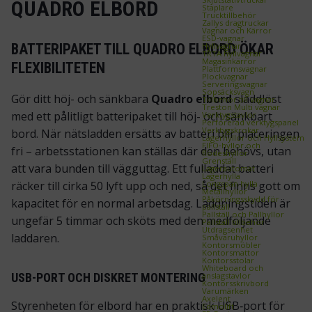
QUADRO ELBORD
Staplare
Trucktillbehör
Zallys dragtruckar
Vagnar och Kärror
ESD‑vagnar
Hyllvagnar
BATTERIPAKET TILL QUADRO ELBORD ÖKAR
TRTA hyllvagnar
Magasinkärror
FLEXIBILITETEN
Plattformsvagnar
Plockvagnar
Serveringsvagnar
Sopsäcksvagn
Gör ditt höj- och sänkbara
Quadro elbord
sladdlöst
Tillbehör till vagnar
Treston Multi vagnar
med ett pålitligt batteripaket till höj- och sänkbart
Verktygstavlor
Perforerad verktygspanel
Verktygskrokar
bord. När nätsladden ersätts av batteri blir placeringen
Lagerhyllor och Hyllsystem
FIFO‑hyllor och
fri – arbetsstationen kan ställas där den behövs, utan
flödeshyllor
Grenställ
att vara bunden till vägguttag. Ett fulladdat batteri
Lagerautomat
Lagerhylla
Longspan hylla
räcker till cirka 50 lyft upp och ned, så det finns gott om
Metallhyllor
Påkörningsskydd för
kapacitet för en normal arbetsdag. Laddningstiden är
pallställ
Pallställ och Pallhyllor
ungefär 5 timmar och sköts med den medföljande
Pallställ tillbehör
Utdragsenhet
laddaren.
Småvaruhyllor
Kontorsmöbler
Kontorsmattor
Kontorsstolar
Whiteboard och
anslagstavlor
USB-PORT OCH DISKRET MONTERING
Kontorsskrivbord
Varumärken
Axelent
Styrenheten för elbord har en praktisk USB‑port för
Edmolift