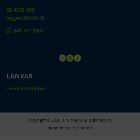
02 4310 400
myynti@thtt.fi
041 731 9683
LinkedIn
Instagram
Facebook
LÄNKAR
Leveransvillkor
Copyright © 2026 Turun Hylly- ja Trukkitalo Oy
Integritetspolicy
|
Netello