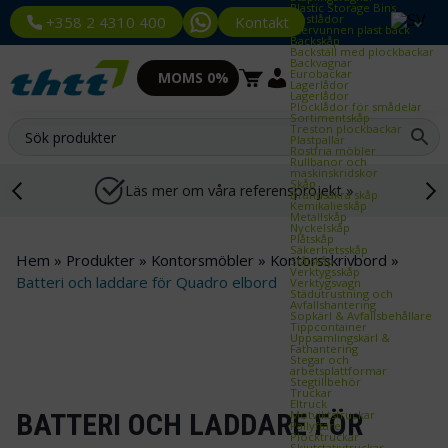
Plastic Storage Bins
Plastlådor
Kontakt
+358 2 4310 400
Återvunnen plast back
Backskåp
Backställ med plockbackar
Backvagnar
Eurobackar
MOMS 0%
Lagerlådor
Lagerlådor
Plocklådor för smådelar
Sortimentskåp
Treston plockbackar
Plastpallar
Rostfria möbler
Rullbanor och
maskinskridskor
Skåp
Läs mer om våra referensprojekt »
Brandsäkra skåp
Kemikalieskåp
Metallskåp
Nyckelskåp
Plåtskåp
Säkerhetsskåp
Hem
»
Produkter
»
Kontorsmöbler
»
Kontorsskrivbord
»
Stålskåp
Verktygsskåp
Batteri och laddare för Quadro elbord
Verktygsvagn
Städutrustning och
Avfallshantering
Sopkärl & Avfallsbehållare
Tippcontainer
Uppsamlingskärl &
Fathantering
Stegar och
arbetsplattformar
Stegtillbehör
Truckar
Eltruck
Motviktstruckar
BATTERI OCH LADDARE FÖR
Pallyftare
Plocktruckar
Skjutstativtruckar