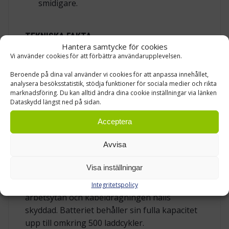
smidigare.
TEKNISKA FAKTA
Hantera samtycke för cookies
Kapaciteten är dimensionerad för vardagens
Vi använder cookies för att förbättra användarupplevelsen.
verkliga behov. Ett fulladdat batteri klarar
Beroende på dina val använder vi cookies för att anpassa innehållet,
ungefär 50 höjningar och sänkningar av
analysera besöksstatistik, stödja funktioner för sociala medier och rikta
marknadsföring. Du kan alltid ändra dina cookie inställningar via länken
bordet innan laddning behövs igen, vid normal
Dataskydd längst ned på sidan.
användning. När batteriet ska laddas ansluter
du laddaren; en full cykel tar cirka 5 timmar.
Acceptera
Styrenheten för elbord är utrustad med en
Avvisa
USB‑port så att du kan ladda mobil eller annan
mindre utrustning direkt vid arbetsplatsen.
Visa inställningar
Batteridockan och styrenheten monteras
under bordsskivan – på så vis påverkas inte
Integritetspolicy
arbetsytan och kabeldragningen hålls
skyddad. Batteriet behåller sin fulla kapacitet
upp till omkring 500 laddcykler.