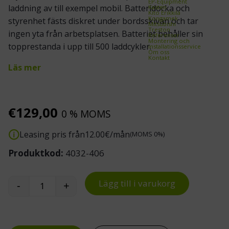
EP-Equipment
laddning av till exempel mobil. Batteridocka och
Kasten
Kito Erikkilä
Kongamek
styrenhet fästs diskret under bordsskivan och tar
Mitsubishi
Treston
ingen yta från arbetsplatsen. Batteriet behåller sin
Referenser
Montering och
topprestanda i upp till 500 laddcykler.
installationsservice
Om oss
Kontakt
Läs mer
€
129,00
0 % MOMS
Leasing pris från
12.00
€/mån
(MOMS 0%)
Produktkod:
4032-406
Lägg till i varukorg
-
+
Batteri och laddare för Quadro elbord mängd