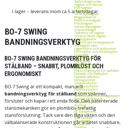
Zallys dragtruckar
Vagnar och Kärror
ESD‑vagnar
I lager – leverans inom ca 5 arbetsdagar.
Hyllvagnar
TRTA hyllvagnar
Magasinkärror
Plattformsvagnar
Plockvagnar
Serveringsvagnar
BO‑7 SWING
Sopsäcksvagn
Tillbehör till vagnar
Treston Multi vagnar
BANDNINGSVERKTYG
Verktygstavlor
Perforerad verktygspanel
Verktygskrokar
Lagerhyllor och Hyllsystem
FIFO‑hyllor och flödeshyllor
Grenställ
BO‑7 SWING BANDNINGSVERKTYG FÖR
Lagerautomat
Lagerhylla
Longspan hylla
STÅLBAND – SNABBT, PLOMBLÖST OCH
Metallhyllor
Påkörningsskydd för pallställ
ERGONOMISKT
Pallställ och Pallhyllor
Pallställ tillbehör
Utdragsenhet
Småvaruhyllor
BO‑7 Swing är ett kompakt, manuellt
Kontorsmöbler
Kontorsmattor
Kontorsstolar
bandningsverktyg för stålband
som spänner,
Whiteboard och anslagstavlor
Kontorsskrivbord
försluter och kapar i ett enda flöde. Den patenterade
Varumärken
Axelent
stansmekaniken gör en plomblös trefaldig
Edmolift
EP-Equipment
stansförslutning. Tack vare den låga vikten och den
Kasten
Kito Erikkilä
Kongamek
välbalanserade konstruktionen går arbetet snabbare,
Mitsubishi
Treston