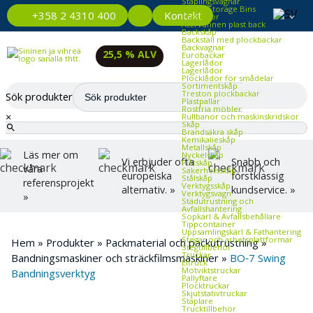
Staplingsvagnar
Plastic Storage Bins
Kontakt
+358 2 4310 400
Plastlådor
Återvunnen plast back
Backskåp
Backställ med plockbackar
Backvagnar
25,5 % ALV
Eurobackar
Lagerlådor
Lagerlådor
Plocklådor för smådelar
Sortimentskåp
Treston plockbackar
Sök produkter
Plastpallar
Rostfria möbler
×
Rullbanor och maskinskridskor
Skåp
Brandsäkra skåp
Kemikalieskåp
Metallskåp
Läs mer om
Nyckelskåp
Vi erbjuder ofta
Snabb och
Plåtskåp
våra
Säkerhetsskåp
europeiska
förstklassig
Stålskåp
referensprojekt
Verktygsskåp
alternativ. »
kundservice. »
Verktygsvagn
»
Städutrustning och
Avfallshantering
Sopkärl & Avfallsbehållare
Tippcontainer
Uppsamlingskärl & Fathantering
Stegar och arbetsplattformar
Hem
»
Produkter
»
Packmaterial och packutrustning
»
Stegtillbehör
Truckar
Bandningsmaskiner och sträckfilmsmaskiner
»
BO‑7 Swing
Eltruck
Motviktstruckar
Bandningsverktyg
Pallyftare
Plocktruckar
Skjutstativtruckar
Staplare
Trucktillbehör