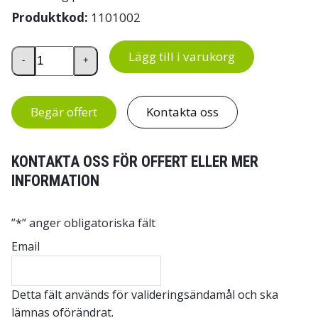
Produktkod:
1101002
BO‑7 Swing Bandningsverktyg mängd
Lägg till i varukorg
-
+
Begär offert
Kontakta oss
KONTAKTA OSS FÖR OFFERT ELLER MER
INFORMATION
”
*
” anger obligatoriska fält
Email
Detta fält används för valideringsändamål och ska
lämnas oförändrat.