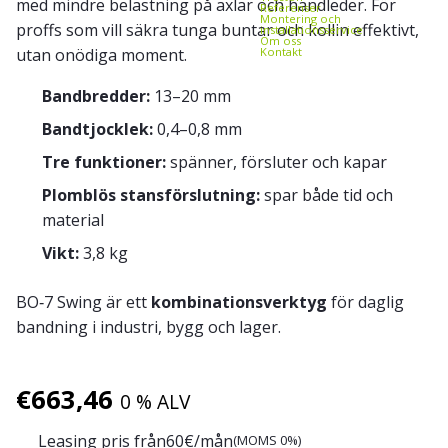
med mindre belastning på axlar och handleder. För
Referenser
Montering och
proffs som vill säkra
tunga buntar och kollin
effektivt,
installationsservice
Om oss
utan onödiga moment.
Kontakt
Bandbredder:
13–20 mm
Bandtjocklek:
0,4–0,8 mm
Tre funktioner:
spänner, försluter och kapar
Plomblös stansförslutning:
spar både tid och
material
Vikt:
3,8 kg
BO‑7 Swing är ett
kombinationsverktyg
för daglig
bandning i industri, bygg och lager.
€
663,46
0 % ALV
Leasing pris från
60
€/mån
(MOMS 0%)