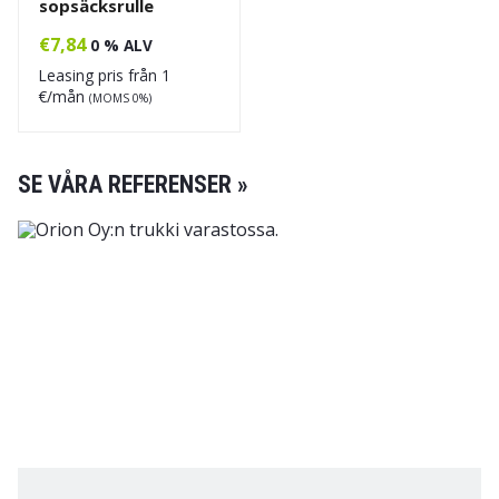
sopsäcksrulle
€
7,84
0 % ALV
Leasing pris från
1
€/mån
(MOMS 0%)
SE VÅRA REFERENSER »