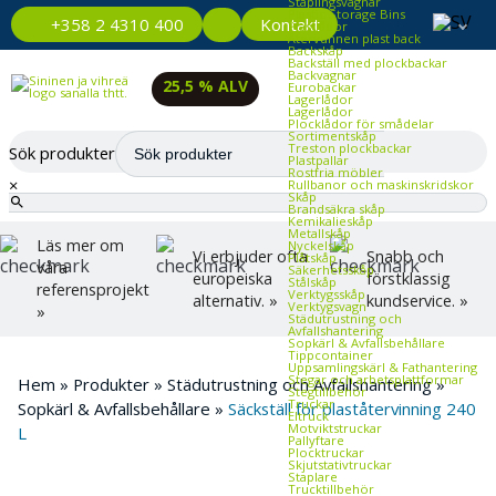
Staplingsvagnar
Plastic Storage Bins
Kontakt
+358 2 4310 400
Plastlådor
Återvunnen plast back
Backskåp
Backställ med plockbackar
Backvagnar
25,5 % ALV
Eurobackar
Lagerlådor
Lagerlådor
Plocklådor för smådelar
Sortimentskåp
Treston plockbackar
Sök produkter
Plastpallar
Rostfria möbler
×
Rullbanor och maskinskridskor
Skåp
Brandsäkra skåp
Kemikalieskåp
Metallskåp
Läs mer om
Nyckelskåp
Vi erbjuder ofta
Snabb och
Plåtskåp
våra
Säkerhetsskåp
europeiska
förstklassig
Stålskåp
referensprojekt
Verktygsskåp
alternativ. »
kundservice. »
Verktygsvagn
»
Städutrustning och
Avfallshantering
Sopkärl & Avfallsbehållare
Tippcontainer
Uppsamlingskärl & Fathantering
Stegar och arbetsplattformar
Hem
»
Produkter
»
Städutrustning och Avfallshantering
»
Stegtillbehör
Truckar
Sopkärl & Avfallsbehållare
»
Säckställ för plaståtervinning 240
Eltruck
Motviktstruckar
L
Pallyftare
Plocktruckar
Skjutstativtruckar
Staplare
Trucktillbehör