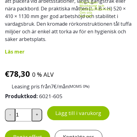
att placera vid arbetsstationer, längs gångstråk eller
Referenser
Montering och
nära packbord. De praktiska måtten (L × B × H) 520 ×
installationsservice
Om oss
410 × 1130 mm ger god arbetshöjd och stabilitet i
Kontakt
vardagsbruk. Den kromade rörkonstruktionen tål tuffa
miljöer och är enkel att torka av för en hygienisk och
säker arbetsplats.
Läs mer
€
78,30
0 % ALV
Leasing pris från
7
€/mån
(MOMS 0%)
Produktkod:
6021-605
Säckställ för plaståtervinning 240 L mängd
Lägg till i varukorg
-
+
Begär offert
Kontakta oss