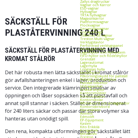
Zallys dragtruckar
Vagnar och Kärror
ESD‑vagnar
Hyllvagnar
TRTA hyllvagnar
SÄCKSTÄLL FÖR
Magasinkärror
Plattformsvagnar
Plockvagnar
Serveringsvagnar
PLASTÅTERVINNING 240 L
Sopsäcksvagn
Tillbehör till vagnar
Treston Multi vagnar
Verktygstavlor
Perforerad verktygspanel
SÄCKSTÄLL FÖR PLASTÅTERVINNING MED
Verktygskrokar
Lagerhyllor och Hyllsystem
FIFO‑hyllor och flödeshyllor
KROMAT STÅLRÖR
Grenställ
Lagerautomat
Lagerhylla
Longspan hylla
Det här robusta men lätta säckstället i kromat stålrör
Metallhyllor
Påkörningsskydd för pallställ
gör avfallshanteringen enkel i lager, produktion och
Pallställ och Pallhyllor
Pallställ tillbehör
Utdragsenhet
service. Den integrerade klämringen smalnar av
Småvaruhyllor
Kontorsmöbler
öppningen och låser sopsäcken så att plastavfall och
Kontorsmattor
Kontorsstolar
annat spill stannar i säcken. Stället är dimensionerat
Whiteboard och anslagstavlor
Kontorsskrivbord
för 240 liters säckar och passar där stora volymer ska
Varumärken
Axelent
Edmolift
hanteras utan onödigt spill.
EP-Equipment
Kasten
Kito Erikkilä
Den rena, kompakta utformningen gör säckstället lätt
Kongamek
Mitsubishi
Treston