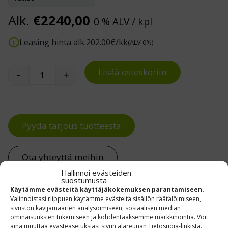
Alk.
€
2240,00
0 % ALV
/ kpl
Leasing hinta alk.
202.00
€/kk
(ALV 0%)
Lisää ostoskoriin
-
+
Korkeussäädettävä työtaso ZAP Telemaster mää
Pyydä tarjous tuotteesta
Ota yhteyttä meihin
Hallinnoi evästeiden
suostumusta
Käytämme evästeitä käyttäjäkokemuksen parantamiseen.
Valinnoistasi riippuen käytämme evästeitä sisällön räätälöimiseen,
Kuvaus
sivuston kävijämäärien analysoimiseen, sosiaalisen median
ominaisuuksien tukemiseen ja kohdentaaksemme markkinointia. Voit
aina muuttaa evästeasetuksiasi sivun alareunan Tietosuoja-linkistä.