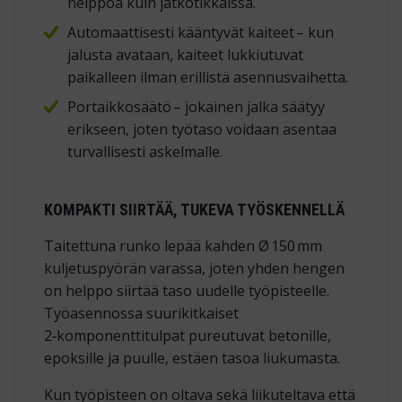
helppoa kuin jatkotikkaissa.
Automaattisesti kääntyvät kaiteet – kun
jalusta avataan, kaiteet lukkiutuvat
paikalleen ilman erillistä asennusvaihetta.
Portaikkosäätö – jokainen jalka säätyy
erikseen, joten työtaso voidaan asentaa
turvallisesti askelmalle.
KOMPAKTI SIIRTÄÄ, TUKEVA TYÖSKENNELLÄ
Taitettuna runko lepää kahden Ø 150 mm
kuljetuspyörän varassa, joten yhden hengen
on helppo siirtää taso uudelle työpisteelle.
Työasennossa suurikitkaiset
2‑komponenttitulpat pureutuvat betonille,
epoksille ja puulle, estäen tasoa liukumasta.
Kun työpisteen on oltava sekä liikuteltava että