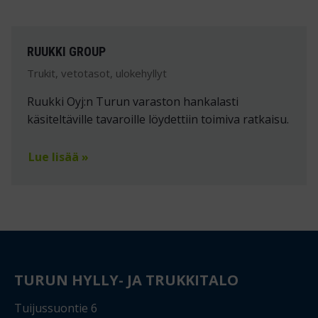
RUUKKI GROUP
Trukit, vetotasot, ulokehyllyt
Ruukki Oyj:n Turun varaston hankalasti
käsiteltäville tavaroille löydettiin toimiva ratkaisu.
Lue lisää »
TURUN HYLLY- JA TRUKKITALO
Tuijussuontie 6