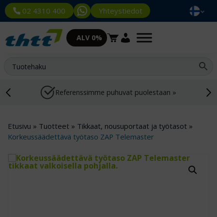
Yhteystiedot
02 4310 400
ALV 0%
Referenssimme puhuvat puolestaan »
Etusivu
»
Tuotteet
»
Tikkaat, nousuportaat ja työtasot
»
Korkeussäädettävä työtaso ZAP Telemaster