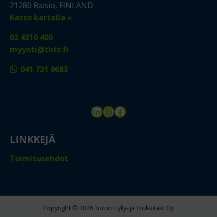
21280 Raisio, FINLAND
Katso kartalla »
02 4310 400
myynti@thtt.fi
041 731 9683
LinkedIn
Instagram
Facebook
LINKKEJÄ
Toimitusehdot
Copyright © 2026 Turun Hylly- ja Trukkitalo Oy