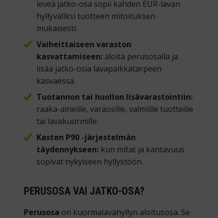
leveä jatko-osa sopii kahden EUR-lavan
hyllyväliksi tuotteen mitoituksen
mukaisesti.
Vaiheittaiseen varaston
kasvattamiseen:
aloita perusosalla ja
lisää jatko-osia lavapaikkatarpeen
kasvaessa.
Tuotannon tai huollon lisävarastointiin:
raaka-aineille, varaosille, valmiille tuotteille
tai lavakuormille.
Kasten P90 -järjestelmän
täydennykseen:
kun mitat ja kantavuus
sopivat nykyiseen hyllystöön.
PERUSOSA VAI JATKO-OSA?
Perusosa
on kuormalavahyllyn aloitusosa. Se