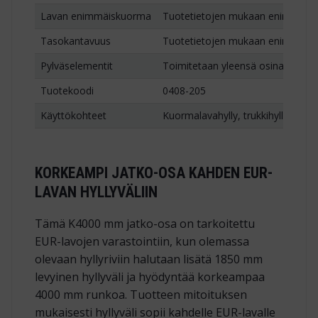
Lavan enimmäiskuorma
Tuotetietojen mukaan enintään 1
Tasokantavuus
Tuotetietojen mukaan enintään 3
Pylväselementit
Toimitetaan yleensä osina, valmiik
Tuotekoodi
0408-205
Käyttökohteet
Kuormalavahylly, trukkihylly ja lav
KORKEAMPI JATKO-OSA KAHDEN EUR-
LAVAN HYLLYVÄLIIN
Tämä K4000 mm jatko-osa on tarkoitettu
EUR-lavojen varastointiin, kun olemassa
olevaan hyllyriviin halutaan lisätä 1850 mm
levyinen hyllyväli ja hyödyntää korkeampaa
4000 mm runkoa. Tuotteen mitoituksen
mukaisesti hyllyväli sopii kahdelle EUR-lavalle