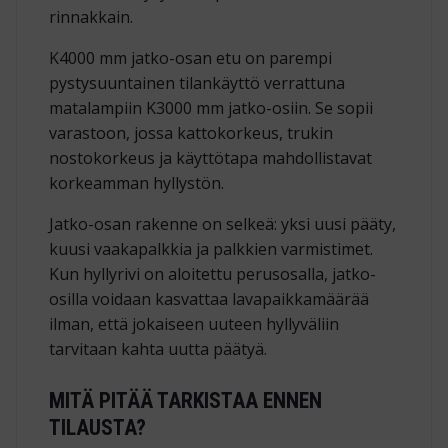
rinnakkain.
K4000 mm jatko-osan etu on parempi
pystysuuntainen tilankäyttö verrattuna
matalampiin K3000 mm jatko-osiin. Se sopii
varastoon, jossa kattokorkeus, trukin
nostokorkeus ja käyttötapa mahdollistavat
korkeamman hyllystön.
Jatko-osan rakenne on selkeä: yksi uusi pääty,
kuusi vaakapalkkia ja palkkien varmistimet.
Kun hyllyrivi on aloitettu perusosalla, jatko-
osilla voidaan kasvattaa lavapaikkamäärää
ilman, että jokaiseen uuteen hyllyväliin
tarvitaan kahta uutta päätyä.
MITÄ PITÄÄ TARKISTAA ENNEN
TILAUSTA?