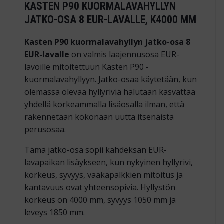
KASTEN P90 KUORMALAVAHYLLYN
JATKO-OSA 8 EUR-LAVALLE, K4000 MM
Kasten P90 kuormalavahyllyn jatko-osa 8
EUR-lavalle
on valmis laajennusosa EUR-
lavoille mitoitettuun Kasten P90 -
kuormalavahyllyyn. Jatko-osaa käytetään, kun
olemassa olevaa hyllyriviä halutaan kasvattaa
yhdellä korkeammalla lisäosalla ilman, että
rakennetaan kokonaan uutta itsenäistä
perusosaa.
Tämä jatko-osa sopii kahdeksan EUR-
lavapaikan lisäykseen, kun nykyinen hyllyrivi,
korkeus, syvyys, vaakapalkkien mitoitus ja
kantavuus ovat yhteensopivia. Hyllystön
korkeus on 4000 mm, syvyys 1050 mm ja
leveys 1850 mm.