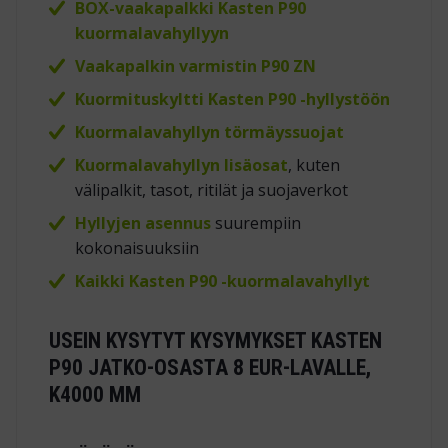
BOX-vaakapalkki Kasten P90
kuormalavahyllyyn
Vaakapalkin varmistin P90 ZN
Kuormituskyltti Kasten P90 -hyllystöön
Kuormalavahyllyn törmäyssuojat
Kuormalavahyllyn lisäosat
, kuten
välipalkit, tasot, ritilät ja suojaverkot
Hyllyjen asennus
suurempiin
kokonaisuuksiin
Kaikki Kasten P90 -kuormalavahyllyt
USEIN KYSYTYT KYSYMYKSET KASTEN
P90 JATKO-OSASTA 8 EUR-LAVALLE,
K4000 MM