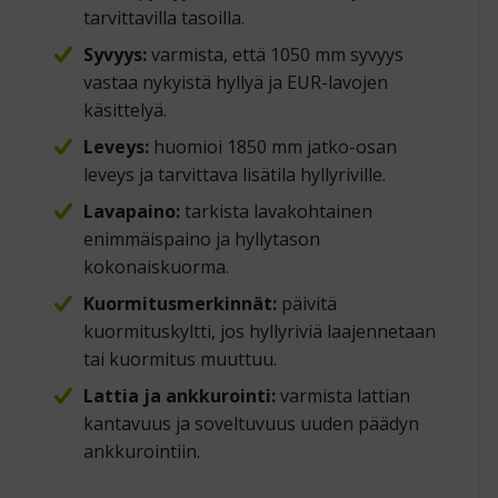
tarvittavilla tasoilla.
Syvyys:
varmista, että 1050 mm syvyys
vastaa nykyistä hyllyä ja EUR-lavojen
käsittelyä.
Leveys:
huomioi 1850 mm jatko-osan
leveys ja tarvittava lisätila hyllyriville.
Lavapaino:
tarkista lavakohtainen
enimmäispaino ja hyllytason
kokonaiskuorma.
Kuormitusmerkinnät:
päivitä
kuormituskyltti, jos hyllyriviä laajennetaan
tai kuormitus muuttuu.
Lattia ja ankkurointi:
varmista lattian
kantavuus ja soveltuvuus uuden päädyn
ankkurointiin.