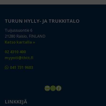
TURUN HYLLY- JA TRUKKITALO
Tuijussuontie 6
21280 Raisio, FINLAND
Katso kartalla »
02 4310 400
myynti@thtt.fi
041 731 9683
LinkedIn
Instagram
Facebook
LINKKEJÄ