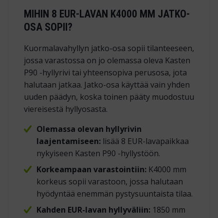
MIHIN 8 EUR-LAVAN K4000 MM JATKO-
OSA SOPII?
Kuormalavahyllyn jatko-osa sopii tilanteeseen,
jossa varastossa on jo olemassa oleva Kasten
P90 -hyllyrivi tai yhteensopiva perusosa, jota
halutaan jatkaa. Jatko-osa käyttää vain yhden
uuden päädyn, koska toinen pääty muodostuu
viereisestä hyllyosasta.
Olemassa olevan hyllyrivin
laajentamiseen:
lisää 8 EUR-lavapaikkaa
nykyiseen Kasten P90 -hyllystöön.
Korkeampaan varastointiin:
K4000 mm
korkeus sopii varastoon, jossa halutaan
hyödyntää enemmän pystysuuntaista tilaa.
Kahden EUR-lavan hyllyväliin:
1850 mm