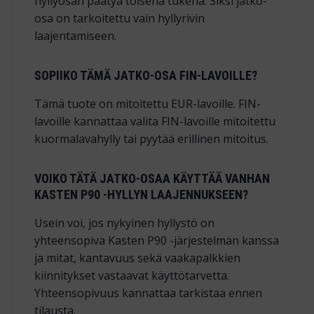
hyllyosan päätyä toisena tukena. Siksi jatko-
osa on tarkoitettu vain hyllyrivin
laajentamiseen.
SOPIIKO TÄMÄ JATKO-OSA FIN-LAVOILLE?
Tämä tuote on mitoitettu EUR-lavoille. FIN-
lavoille kannattaa valita FIN-lavoille mitoitettu
kuormalavahylly tai pyytää erillinen mitoitus.
VOIKO TÄTÄ JATKO-OSAA KÄYTTÄÄ VANHAN
KASTEN P90 -HYLLYN LAAJENNUKSEEN?
Usein voi, jos nykyinen hyllystö on
yhteensopiva Kasten P90 -järjestelmän kanssa
ja mitat, kantavuus sekä vaakapalkkien
kiinnitykset vastaavat käyttötarvetta.
Yhteensopivuus kannattaa tarkistaa ennen
tilausta.