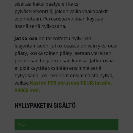
sisältää kaksi päätyä eli kaksi
pylväselementtiä, joiden väliin vaakapalkit
asennetaan. Perusosaa voidaan käyttää
itsenäisenä hyllyosana.
Jatko-osa
on tarkoitettu hyllyrivin
laajentamiseen. Jatko-osassa on vain yksi uusi
pääty, koska toinen pääty jaetaan viereisen
perusosan tai jatko-osan kanssa. Jatko-osaa
ei pidä käyttää yksinään ensimmäisenä
hyllyosana. Jos rakennat ensimmäistä hyllyä,
valitse
Kasten P90 perusosa 8 EUR-lavalle,
K4000 mm
.
HYLLYPAKETIN SISÄLTÖ
Osa
Määr