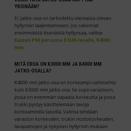
YKSINÄÄN?
Ei. Jatko-osa on tarkoitettu olemassa olevan
hyllyrivin laajentamiseen. Jos rakennat
ensimmäistä itsenäistä hyllyosaa, valitse
Kasten P90 perusosa 8 EUR-lavalle, K4000
mm
.
MITÄ EROA ON K3000 MM JA K4000 MM
JATKO-OSALLA?
K4000 mm jatko-osa on korkeampi vaihtoehto
kuin K3000 mm jatko-osa. Se sopii varastoon,
jossa on enemmän vapaata korkeutta ja jossa
trukki pystyy käsittelemään lavoja
korkeammilla tasoilla. Valinta tehdään
varaston korkeuden, trukin nostokorkeuden,
lavapainojen ja nykyisen hyllyrivin mukaan.