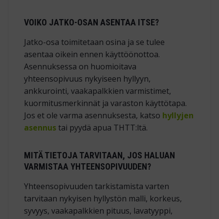
VOIKO JATKO-OSAN ASENTAA ITSE?
Jatko-osa toimitetaan osina ja se tulee
asentaa oikein ennen käyttöönottoa.
Asennuksessa on huomioitava
yhteensopivuus nykyiseen hyllyyn,
ankkurointi, vaakapalkkien varmistimet,
kuormitusmerkinnät ja varaston käyttötapa.
Jos et ole varma asennuksesta, katso
hyllyjen
asennus
tai pyydä apua THTT:ltä.
MITÄ TIETOJA TARVITAAN, JOS HALUAN
VARMISTAA YHTEENSOPIVUUDEN?
Yhteensopivuuden tarkistamista varten
tarvitaan nykyisen hyllystön malli, korkeus,
syvyys, vaakapalkkien pituus, lavatyyppi,