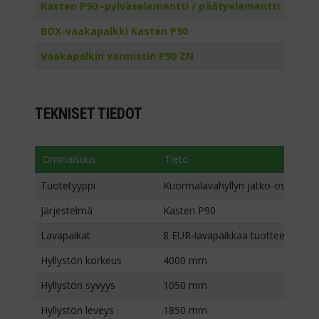
Kasten P90 -pylväselementti / päätyelementti
1 kpl
BOX-vaakapalkki Kasten P90
6 kpl
Vaakapalkin varmistin P90 ZN
12 kpl
TEKNISET TIEDOT
Ominaisuus
Tieto
Tuotetyyppi
Kuormalavahyllyn jatko-osa / laa
Järjestelmä
Kasten P90
Lavapaikat
8 EUR-lavapaikkaa tuotteen mitoi
Hyllystön korkeus
4000 mm
Hyllystön syvyys
1050 mm
Hyllystön leveys
1850 mm