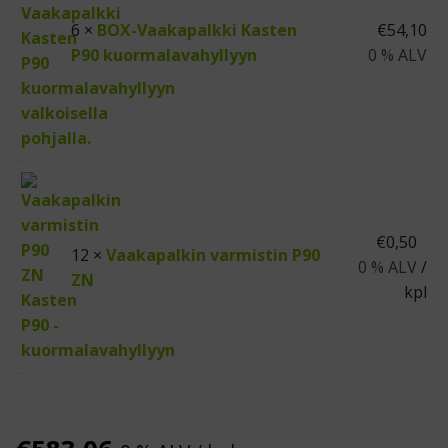
6 ×
BOX-Vaakapalkki Kasten
€
54,10
P90 kuormalavahyllyyn
0 % ALV
€
0,50
12 ×
Vaakapalkin varmistin P90
0 % ALV
/
ZN
kpl