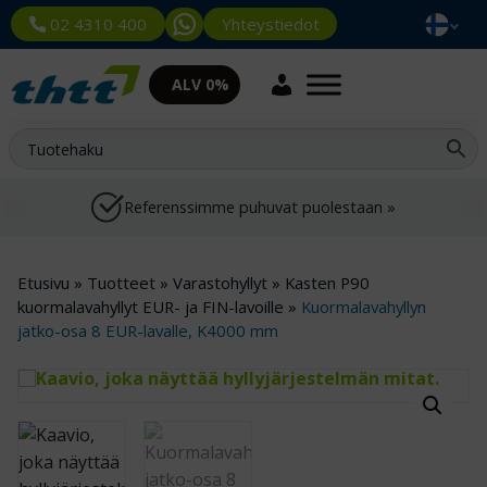
Yhteystiedot
02 4310 400
ALV 0%
Referenssimme puhuvat puolestaan »
Etusivu
»
Tuotteet
»
Varastohyllyt
»
Kasten P90
kuormalavahyllyt EUR- ja FIN-lavoille
»
Kuormalavahyllyn
jatko-osa 8 EUR-lavalle, K4000 mm