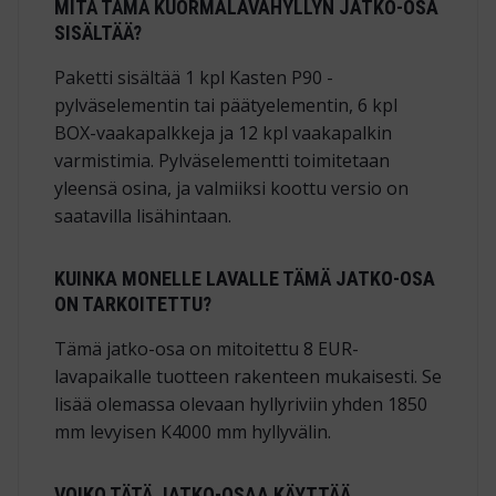
MITÄ TÄMÄ KUORMALAVAHYLLYN JATKO-OSA
SISÄLTÄÄ?
Paketti sisältää 1 kpl Kasten P90 -
pylväselementin tai päätyelementin, 6 kpl
BOX-vaakapalkkeja ja 12 kpl vaakapalkin
varmistimia. Pylväselementti toimitetaan
yleensä osina, ja valmiiksi koottu versio on
saatavilla lisähintaan.
KUINKA MONELLE LAVALLE TÄMÄ JATKO-OSA
ON TARKOITETTU?
Tämä jatko-osa on mitoitettu 8 EUR-
lavapaikalle tuotteen rakenteen mukaisesti. Se
lisää olemassa olevaan hyllyriviin yhden 1850
mm levyisen K4000 mm hyllyvälin.
VOIKO TÄTÄ JATKO-OSAA KÄYTTÄÄ