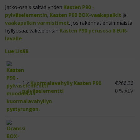
Jatko-osa sisältää yhden
Kasten P90 -
pylväselementin
,
Kasten P90 BOX-vaakapalkit
ja
vaakapalkin varmistimet
. Jos rakennat ensimmäistä
hyllyosaa, valitse ensin
Kasten P90 perusosa 8 EUR-
lavalle
.
Lue Lisää
1 ×
Kuormalavahylly Kasten P90
€
266,36
pylväselementti
0 % ALV