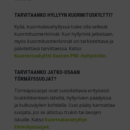
TARVITAANKO HYLLYYN KUORMITUSKYLTTI?
Kyllä, kuormalavahyllyssä tulee olla selkeät
kuormitusmerkinnät. Kun hyllyriviä jatketaan,
myös kuormitusmerkinnät on tarkistettava ja
päivitettävä tarvittaessa. Katso
Kuormituskyltti Kasten P90 -hyllystöön
.
TARVITAANKO JATKO-OSAAN
TÖRMÄYSSUOJAT?
Törmäyssuojat ovat suositeltavia erityisesti
trukkiliikenteen lähellä, hyllyrivien päädyissä
ja kulkuväylien kohdalla. Uusi pääty kannattaa
suojata, jos se altistuu trukin tai lavojen
iskuille. Katso
kuormalavahyllyn
törmäyssuojat
.