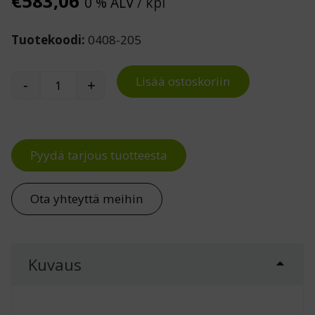
€
583,06
0 % ALV
/ kpl
Tuotekoodi:
0408-205
Lisää ostoskoriin
-
+
Kuormalavahyllyn jatko-osa 8 EUR-lavalle, K40
Pyydä tarjous tuotteesta
Ota yhteyttä meihin
Kuvaus