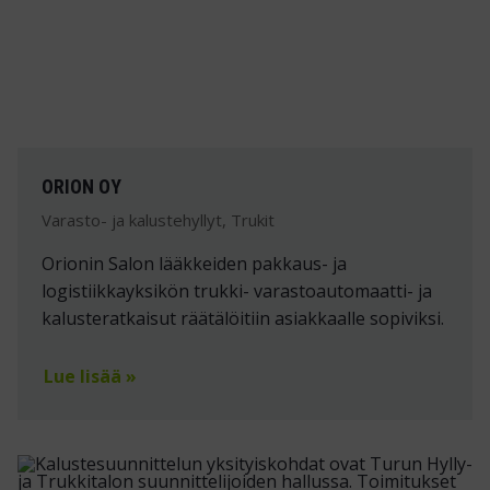
ORION OY
Varasto- ja kalustehyllyt, Trukit
Orionin Salon lääkkeiden pakkaus- ja
logistiikkayksikön trukki- varastoautomaatti- ja
kalusteratkaisut räätälöitiin asiakkaalle sopiviksi.
Lue lisää »