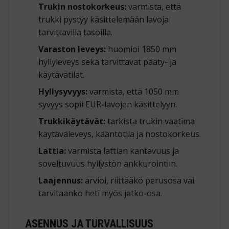
Trukin nostokorkeus:
varmista, että
trukki pystyy käsittelemään lavoja
tarvittavilla tasoilla.
Varaston leveys:
huomioi 1850 mm
hyllyleveys sekä tarvittavat pääty- ja
käytävätilat.
Hyllysyvyys:
varmista, että 1050 mm
syvyys sopii EUR-lavojen käsittelyyn.
Trukkikäytävät:
tarkista trukin vaatima
käytäväleveys, kääntötila ja nostokorkeus.
Lattia:
varmista lattian kantavuus ja
soveltuvuus hyllystön ankkurointiin.
Laajennus:
arvioi, riittääkö perusosa vai
tarvitaanko heti myös jatko-osa.
ASENNUS JA TURVALLISUUS