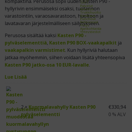
kompaktina. Perusosa sopii uuden Kasten P90 -
THTT
Palvelut
hyllyrivin ensimmäiseksi osaksi, tuotannon
Asennus
Trukkihuolto
varastointiin, varaosavarastoon, huoltoon ja
Vuokraus
Punchout
Referenssit
lavatavaran järjestelmälliseen säilytykseen.
Yritys
Ajankohtaista
Yhteystiedot
Perusosa sisältää kaksi
Kasten P90 -
pylväselementtiä
,
Kasten P90 BOX-vaakapalkit
ja
vaakapalkin varmistimet
. Kun hyllyriviä halutaan
jatkaa myöhemmin, siihen voidaan lisätä yhteensopiva
Kasten P90 jatko-osa 10 EUR-lavalle
.
Lue Lisää
2 ×
Kuormalavahylly Kasten P90
€
330,94
pylväselementti
0 % ALV