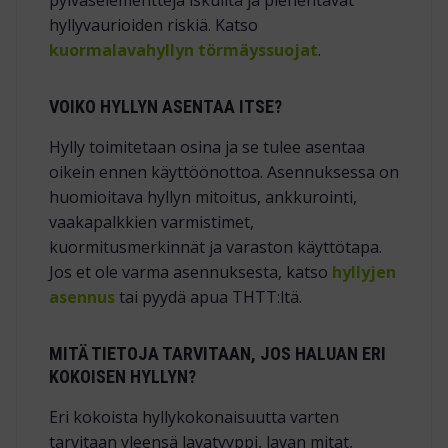
pylväselementtejä iskuilta ja pienentävät
hyllyvaurioiden riskiä. Katso
kuormalavahyllyn törmäyssuojat
.
VOIKO HYLLYN ASENTAA ITSE?
Hylly toimitetaan osina ja se tulee asentaa
oikein ennen käyttöönottoa. Asennuksessa on
huomioitava hyllyn mitoitus, ankkurointi,
vaakapalkkien varmistimet,
kuormitusmerkinnät ja varaston käyttötapa.
Jos et ole varma asennuksesta, katso
hyllyjen
asennus
tai pyydä apua THTT:ltä.
MITÄ TIETOJA TARVITAAN, JOS HALUAN ERI
KOKOISEN HYLLYN?
Eri kokoista hyllykokonaisuutta varten
tarvitaan yleensä lavatyyppi, lavan mitat,