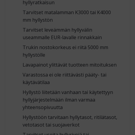
hyllyratkaisun
Tarvitset matalamman K3000 tai K4000
mm hyllystön
Tarvitset leveämmän hyllyvälin
useammalle EUR-lavalle rinnakkain
Trukin nostokorkeus ei riitä 5000 mm
hyllystölle
Lavapainot ylittävät tuotteen mitoituksen
Varastossa ei ole riittävästi pääty- tai
käytävätilaa
Hyllystö liitetään vanhaan tai käytettyyn
hyllyjärjestelmään ilman varmaa
yhteensopivuutta
Hyllystöön tarvitaan hyllytasot, ritilätasot,
vetotasot tai suojaverkot
Tarvitset useita hyllyrivejä tai