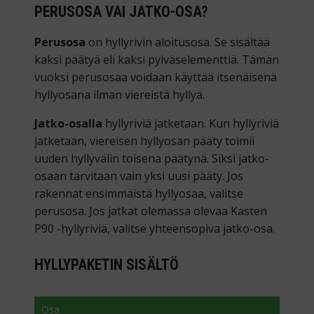
PERUSOSA VAI JATKO-OSA?
Perusosa
on hyllyrivin aloitusosa. Se sisältää
kaksi päätyä eli kaksi pylväselementtiä. Tämän
vuoksi perusosaa voidaan käyttää itsenäisenä
hyllyosana ilman viereistä hyllyä.
Jatko-osalla
hyllyriviä jatketaan. Kun hyllyriviä
jatketaan, viereisen hyllyosan pääty toimii
uuden hyllyvälin toisena päätynä. Siksi jatko-
osaan tarvitaan vain yksi uusi pääty. Jos
rakennat ensimmäistä hyllyosaa, valitse
perusosa. Jos jatkat olemassa olevaa Kasten
P90 -hyllyriviä, valitse yhteensopiva jatko-osa.
HYLLYPAKETIN SISÄLTÖ
Osa
Määr