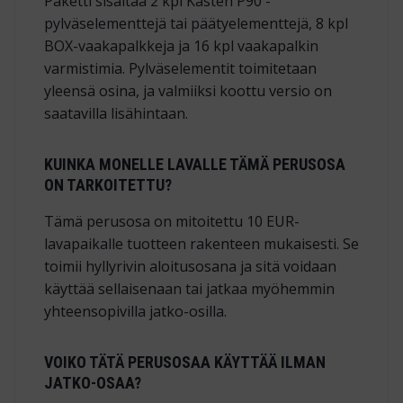
Paketti sisältää 2 kpl Kasten P90 -
pylväselementtejä tai päätyelementtejä, 8 kpl
BOX-vaakapalkkeja ja 16 kpl vaakapalkin
varmistimia. Pylväselementit toimitetaan
yleensä osina, ja valmiiksi koottu versio on
saatavilla lisähintaan.
KUINKA MONELLE LAVALLE TÄMÄ PERUSOSA
ON TARKOITETTU?
Tämä perusosa on mitoitettu 10 EUR-
lavapaikalle tuotteen rakenteen mukaisesti. Se
toimii hyllyrivin aloitusosana ja sitä voidaan
käyttää sellaisenaan tai jatkaa myöhemmin
yhteensopivilla jatko-osilla.
VOIKO TÄTÄ PERUSOSAA KÄYTTÄÄ ILMAN
JATKO-OSAA?