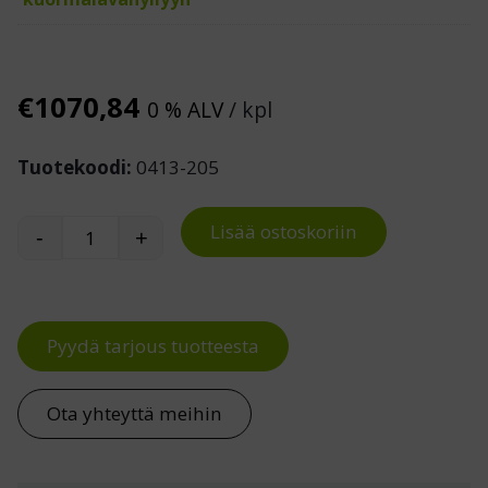
€
1070,84
0 % ALV
/ kpl
Tuotekoodi:
0413-205
Lisää ostoskoriin
-
+
Kuormalavahyllyn perusosa 10 EUR-lavalle, K5
Pyydä tarjous tuotteesta
Ota yhteyttä meihin