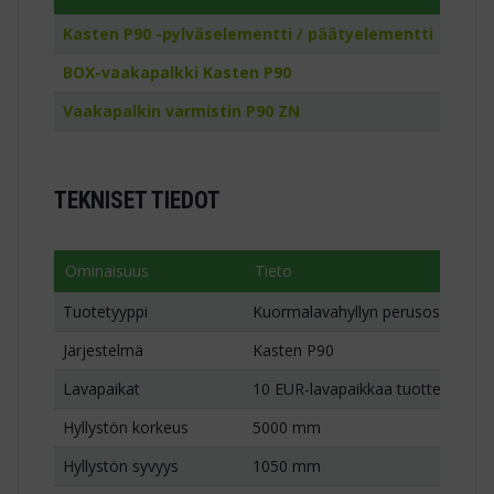
Kasten P90 -pylväselementti / päätyelementti
2 kpl
BOX-vaakapalkki Kasten P90
8 kpl
Vaakapalkin varmistin P90 ZN
16 kpl
TEKNISET TIEDOT
Ominaisuus
Tieto
Tuotetyyppi
Kuormalavahyllyn perusosa / aloit
Järjestelmä
Kasten P90
Lavapaikat
10 EUR-lavapaikkaa tuotteen mito
Hyllystön korkeus
5000 mm
Hyllystön syvyys
1050 mm