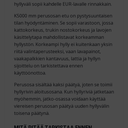
hyllyväli sopii kahdelle EUR-lavalle rinnakkain.
K5000 mm perusosan etu on pystysuuntaisen
tilan hyödyntäminen. Se sopii varastoon, jossa
kattokorkeus, trukin nostokorkeus ja lavojen
käsittelytapa mahdollistavat korkeamman
hyllystön. Korkeampi hylly ei kuitenkaan yksin
riitä valintaperusteeksi, vaan lavapainot,
vaakapalkkien kantavuus, lattia ja hyllyn
sijoittelu on tarkistettava ennen
käyttöönottoa.
Perusosa sisältää kaksi päätyä, joten se toimii
hyllyrivin aloitusosana. Kun hyllyriviä jatketaan
myöhemmin, jatko-osassa voidaan käyttää
viereisen perusosan päätyä uuden hyllyvälin
toisena päätynä.
MITÄ PITÄÄ TARKISTAA ENNEN