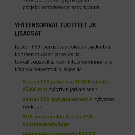
projektikohtaisen varastolayoutin
YHTEENSOPIVAT TUOTTEET JA
LISÄOSAT
Kasten P90 -perusosaa voidaan täydentää
kohteen mukaan jatko-osilla,
turvallisuusosilla, kuormitusmerkinnöillä ja
käyttöä helpottavilla lisäosilla.
Kasten P90 jatko-osa 10 EUR-lavalle,
K5000 mm
hyllyrivin jatkamiseen
Kasten P90 -pylväselementit
hyllystön
runkoon
BOX-vaakapalkki Kasten P90
kuormalavahyllyyn
Vaakapalkin varmistin P90 ZN