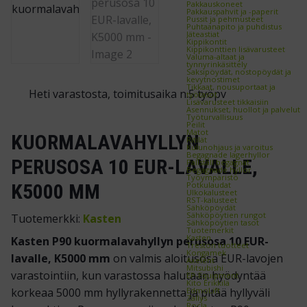
Pakkauskoneet
Pakkauspahvit ja -paperit
Pussit ja pehmusteet
Puhtaanapito ja puhdistus
Jäteastiat
Kippikontit
Kippikonttien lisävarusteet
Valuma-altaat ja
tynnyrinkäsittely
Saksipöydät, nostopöydät ja
kevytnostimet
Tikkaat, nousuportaat ja
Heti varastosta, toimitusaika n.5 työpv
työtasot
Lisävarusteet tikkaisiin
Asennukset, huollot ja palvelut
Työturvallisuus
Peilit
Matot
KUORMALAVAHYLLYN
Ritilät
Kulunohjaus ja varoitus
Begagnade lagerhyllor
PERUSOSA 10 EUR-LAVALLE,
Pallställ begagnat
Begagnade hyllor
Työympäristö
Potkulaudat
K5000 MM
Ulkokalusteet
RST-kalusteet
Sähköpöydät
Sähköpöytien rungot
Tuotemerkki:
Kasten
Sähköpöytien tasot
Tuotemerkit
Kasten
Kasten P90 kuormalavahyllyn perusosa 10 EUR-
Treston tuotteet
Kongamek
lavalle, K5000 mm
on valmis aloitusosa EUR-lavojen
Axelent
Mitsubishi
varastointiin, kun varastossa halutaan hyödyntää
EP-Equipment
Kito Erikkilä
EdmoLift
korkeaa 5000 mm hyllyrakennetta ja pitää hyllyväli
Zallys
Rocla