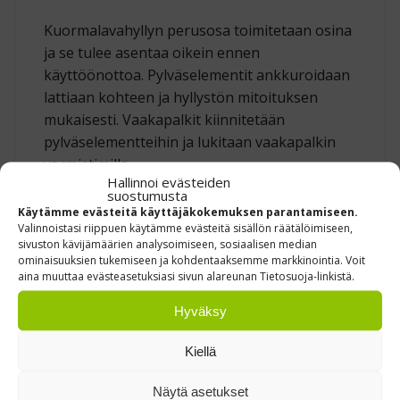
Kuormalavahyllyn perusosa toimitetaan osina
ja se tulee asentaa oikein ennen
käyttöönottoa. Pylväselementit ankkuroidaan
lattiaan kohteen ja hyllystön mitoituksen
mukaisesti. Vaakapalkit kiinnitetään
pylväselementteihin ja lukitaan vaakapalkin
varmistimilla.
Hallinnoi evästeiden
suostumusta
Hyllystöön tulee lisätä selkeät
Käytämme evästeitä käyttäjäkokemuksen parantamiseen.
kuormitusmerkinnät, jotta varaston käyttäjät
Valinnoistasi riippuen käytämme evästeitä sisällön räätälöimiseen,
näkevät hyllystön sallitun kuormituksen.
sivuston kävijämäärien analysoimiseen, sosiaalisen median
ominaisuuksien tukemiseen ja kohdentaaksemme markkinointia. Voit
Katso tarvittaessa
Kuormituskyltti Kasten
aina muuttaa evästeasetuksiasi sivun alareunan Tietosuoja-linkistä.
P90 -hyllystöön
. Kuormitusmerkintöjen tulee
vastata todellista hyllyrakennetta, lavapainoja
Hyväksy
ja vaakapalkkien kantavuutta.
Kiellä
Korkeassa kuormalavahyllyssä on erityisen
Näytä asetukset
tärkeää varmistaa oikea ankkurointi, riittävä