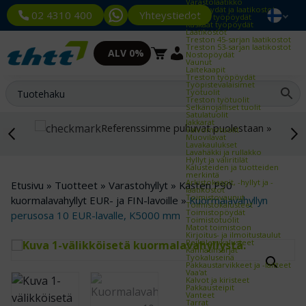
Varastolaatikko
Työpöydät ja laatikostot
Yhteystiedot
02 4310 400
Kevyet työpöydät
Raskaat työpöydät
Laatikostot
Treston 45-sarjan laatikostot
Treston 53-sarjan laatikostot
ALV 0%
Nostopöydät
Vaunut
Laitekaapit
Treston työpöydät
Työpistevalaisimet
Työtuolit
Treston työtuolit
Selkänojalliset tuolit
Satulatuolit
Jakkarat
Referenssimme puhuvat puolestaan »
Valvomotuolit
Muovilavat
Lavakaulukset
Lavahäkki ja rullakko
Hyllyt ja väliritilät
Kalusteiden ja tuotteiden
merkintä
Arkistokaapit, -hyllyt ja -
Etusivu
»
Tuotteet
»
Varastohyllyt
»
Kasten P90
laatikostot
Toimistovaunut
kuormalavahyllyt EUR- ja FIN-lavoille
»
Kuormalavahyllyn
Toimistokalusteet
Toimistopöydät
perusosa 10 EUR-lavalle, K5000 mm
Toimistotuolit
Matot toimistoon
Kirjoitus- ja ilmoitustaulut
Reikälevykalusteet
Kannatinsarjat
Työkaluseinä
Pakkaustarvikkeet ja -laitteet
Vaa'at
Kalvot ja kiristeet
Pakkausteipit
Vanteet
Tarrat