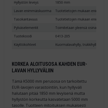
Hyllystön leveys
1850 mm
Lavan enimmäiskuorma
Tuotetietojen mukaan enintään 1
Tasokantavuus
Tuotetietojen mukaan enintään 2
Pylväselementit
Toimitetaan yleensä osina, valmiik
Tuotekoodi
0413-205
Käyttökohteet
Kuormalavahylly, trukkihylly ja lav
KORKEA ALOITUSOSA KAHDEN EUR-
LAVAN HYLLYVÄLIIN
Tämä K5000 mm perusosa on tarkoitettu
EUR-lavojen varastointiin, kun hyllyväli
halutaan pitää 1850 mm levyisenä mutta
hyllystön korkeutta kasvatetaan 5000 mm
tasolle. Tuotteen mitoituksen mukaisesti