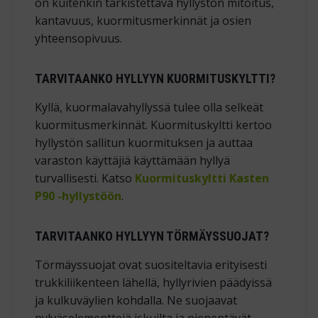
on kuitenkin tarkistettava hyllystön mitoitus,
kantavuus, kuormitusmerkinnät ja osien
yhteensopivuus.
TARVITAANKO HYLLYYN KUORMITUSKYLTTI?
Kyllä, kuormalavahyllyssä tulee olla selkeät
kuormitusmerkinnät. Kuormituskyltti kertoo
hyllystön sallitun kuormituksen ja auttaa
varaston käyttäjiä käyttämään hyllyä
turvallisesti. Katso
Kuormituskyltti Kasten
P90 -hyllystöön
.
TARVITAANKO HYLLYYN TÖRMÄYSSUOJAT?
Törmäyssuojat ovat suositeltavia erityisesti
trukkiliikenteen lähellä, hyllyrivien päädyissä
ja kulkuväylien kohdalla. Ne suojaavat