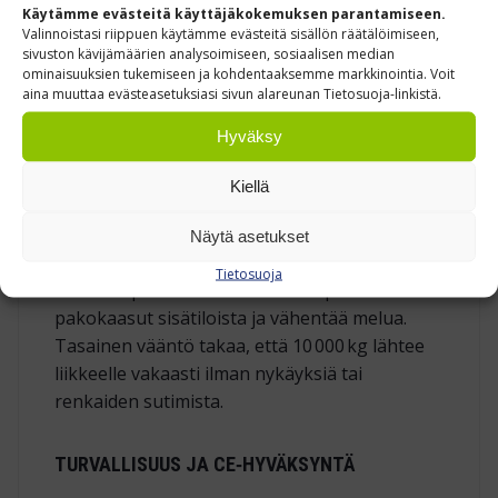
335 AH AGM‑AKKU – VUORON MITTAINEN
Käytämme evästeitä käyttäjäkokemuksen parantamiseen.
TEHO
Valinnoistasi riippuen käytämme evästeitä sisällön räätälöimiseen,
sivuston kävijämäärien analysoimiseen, sosiaalisen median
Massiivinen 335 Ah AGM‑akusto tuottaa
ominaisuuksien tukemiseen ja kohdentaaksemme markkinointia. Voit
aina muuttaa evästeasetuksiasi sivun alareunan Tietosuoja-linkistä.
pitkäkestoisen käyttöajan ilman
happovuotojen tai vedenlisäystarvetta.
Hyväksy
Sisäinen laturi mahdollistaa nopean latauksen
taukojen aikana ja pidentää akun elinikää.
Kiellä
Näytä asetukset
HILJAINEN JA PÄÄSTÖTÖN KÄYTTÖ
Tietosuoja
Huoltovapaa AC‑sähkömoottori poistaa
pakokaasut sisätiloista ja vähentää melua.
Tasainen vääntö takaa, että 10 000 kg lähtee
liikkeelle vakaasti ilman nykäyksiä tai
renkaiden sutimista.
TURVALLISUUS JA CE‑HYVÄKSYNTÄ