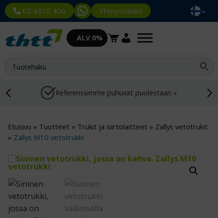
Yhteystiedot
02 4310 400
ALV 0%
Referenssimme puhuvat puolestaan »
Etusivu
»
Tuotteet
»
Trukit ja siirtolaitteet
»
Zallys vetotrukit
»
Zallys M10 vetotrukki