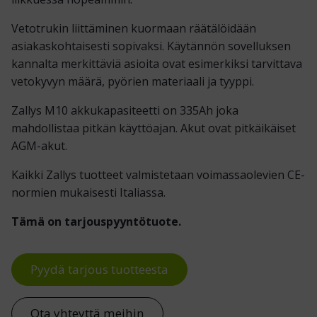
Vetotrukin liittäminen kuormaan räätälöidään
asiakaskohtaisesti sopivaksi. Käytännön sovelluksen
kannalta merkittäviä asioita ovat esimerkiksi tarvittava
vetokyvyn määrä, pyörien materiaali ja tyyppi.
Zallys M10 akkukapasiteetti on 335Ah joka
mahdollistaa pitkän käyttöajan. Akut ovat pitkäikäiset
AGM-akut.
Kaikki Zallys tuotteet valmistetaan voimassaolevien CE-
normien mukaisesti Italiassa.
Tämä on tarjouspyyntötuote.
Pyydä tarjous tuotteesta
Ota yhteyttä meihin