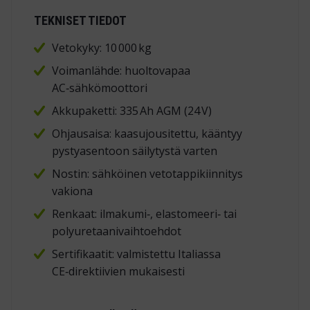
TEKNISET TIEDOT
Vetokyky: 10 000 kg
Voimanlähde: huoltovapaa
AC‑sähkömoottori
Akkupaketti: 335 Ah AGM (24 V)
Ohjausaisa: kaasujousitettu, kääntyy
pystyasentoon säilytystä varten
Nostin: sähköinen vetotappikiinnitys
vakiona
Renkaat: ilmakumi‑, elastomeeri‑ tai
polyuretaanivaihtoehdot
Sertifikaatit: valmistettu Italiassa
CE‑direktiivien mukaisesti