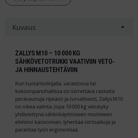
Kuvaus
ZALLYS M10 – 10 000 KG
SÄHKÖVETOTRUKKI VAATIVIIN VETO‑
JA HINNAUSTEHTÄVIIN
Kun tuotantolinjalla, varastossa tai
kokoonpanohallissa on siirrettävä raskaita
perävaunuja ripeästi ja turvallisesti, Zallys M10
on oikea valinta. Jopa 10 000 kg vetokyky
yhdistettynä sähkökäyttöiseen nostimeen
eliminoi käsivoiman, lyhentää siirtoaikoja ja
parantaa työn ergonomiaa.