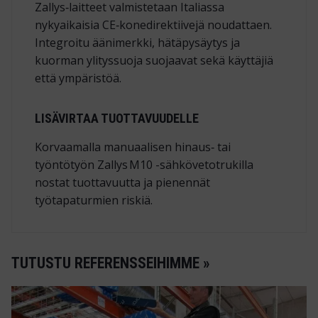
Zallys‑laitteet valmistetaan Italiassa
nykyaikaisia CE‑konedirektiivejä noudattaen.
Integroitu äänimerkki, hätäpysäytys ja
kuorman ylityssuoja suojaavat sekä käyttäjiä
että ympäristöä.
LISÄVIRTAA TUOTTAVUUDELLE
Korvaamalla manuaalisen hinaus‑ tai
työntötyön Zallys M10 -sähkövetotrukilla
nostat tuottavuutta ja pienennät
työtapaturmien riskiä.
TUTUSTU REFERENSSEIHIMME »