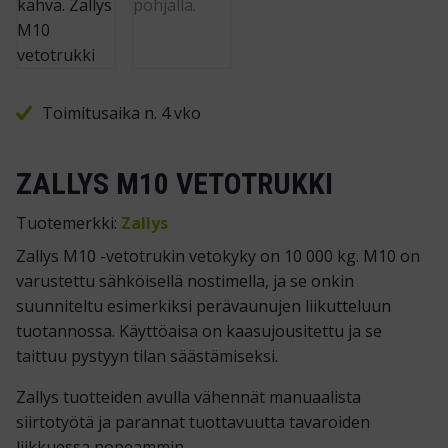
Toimitusaika n. 4 vko
ZALLYS M10 VETOTRUKKI
Tuotemerkki:
Zallys
Zallys M10 -vetotrukin vetokyky on 10 000 kg. M10 on
varustettu sähköisellä nostimella, ja se onkin
suunniteltu esimerkiksi perävaunujen liikutteluun
tuotannossa. Käyttöaisa on kaasujousitettu ja se
taittuu pystyyn tilan säästämiseksi.
Zallys tuotteiden avulla vähennät manuaalista
siirtotyötä ja parannat tuottavuutta tavaroiden
liikkuessa nopeammin.