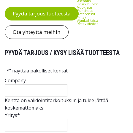
Asennus
Trukkihuolto
Vuokraus
Punchout
Pyydä tarjous tuotteesta
Referenssit
Yritys
Ajankohtaista
Yhteystiedot
Ota yhteyttä meihin
PYYDÄ TARJOUS / KYSY LISÄÄ TUOTTEESTA
"
*
" näyttää pakolliset kentät
Company
Kenttä on validointitarkoituksiin ja tulee jättää
koskemattomaksi.
Yritys
*