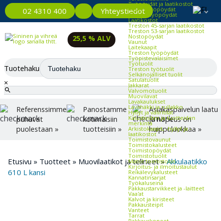
Työpöydät ja laatikostot
Kevyet työpöydät
Yhteystiedot
02 4310 400
Raskaat työpöydät
Laatikostot
Treston 45-sarjan laatikostot
Treston 53-sarjan laatikostot
Nostopöydät
25,5 % ALV
Vaunut
Laitekaapit
Treston työpöydät
Työpistevalaisimet
Työtuolit
Tuotehaku
Treston työtuolit
Selkänojalliset tuolit
Satulatuolit
×
Jakkarat
Valvomotuolit
Muovilavat
Lavakaulukset
Lavahäkki ja rullakko
Referenssimme
Panostamme
Asiakaspalvelun laatu
Hyllyt ja väliritilät
Kalusteiden ja tuotteiden
puhuvat
kotimaisiin
ja nopeus on
merkintä
puolestaan »
tuotteisiin »
huippuluokkaa »
Arkistokaapit, -hyllyt ja -
laatikostot
Toimistovaunut
Toimistokalusteet
Toimistopöydät
Toimistotuolit
Etusivu
»
Tuotteet
»
Muovilaatikot ja telineet
»
Akkulaatikko
Matot toimistoon
Kirjoitus- ja ilmoitustaulut
610 L kansi
Reikälevykalusteet
Kannatinsarjat
Työkaluseinä
Pakkaustarvikkeet ja -laitteet
Vaa'at
Kalvot ja kiristeet
Pakkausteipit
Vanteet
Tarrat
Pakkauskoneet