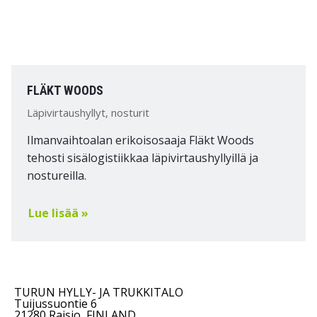
FLÄKT WOODS
Läpivirtaushyllyt, nosturit
Ilmanvaihtoalan erikoisosaaja Fläkt Woods
tehosti sisälogistiikkaa läpivirtaushyllyillä ja
nostureilla.
Lue lisää »
TURUN HYLLY- JA TRUKKITALO
Tuijussuontie 6
21280 Raisio, FINLAND