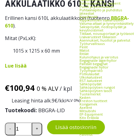
AKKULAATIKKO 610 L KANSI
Pakkauspahvit ja -paperit
Pussit ja pehmusteet
Puhtaanapito ja puhdistus
Jäteastiat
Kippikontit
Erillinen kansi 610L akkulaatikkoon (tuotenro
BBGRA-
Kippikonttien lisävarusteet
Valuma-altaat ja tynnyrinkäsittely
610
).
Saksipöydät, nostopöydät ja
kevytnostimet
Tikkaat, nousuportaat ja työtasot
Lisävarusteet tikkaisiin
Mitat (PxLxK):
Asennukset, huollot ja palvelut
Työturvallisuus
Peilit
1015 x 1215 x 60 mm
Matot
Ritilät
Kulunohjaus ja varoitus
Begagnade lagerhyllor
Pallställ begagnat
Lue lisää
Begagnade hyllor
Työympäristö
Potkulaudat
Ulkokalusteet
RST-kalusteet
Sähköpöydät
€
100,94
0 % ALV
/ kpl
Sähköpöytien rungot
Sähköpöytien tasot
Tuotemerkit
Kasten
Leasing hinta alk.
9
€/kk
(ALV 0%)
Treston tuotteet
Kongamek
Axelent
Tuotekoodi:
BBGRA-LID
Mitsubishi
EP-Equipment
Kito Erikkilä
EdmoLift
Akkulaatikko 610 L kansi määrä
Zallys
Lisää ostoskoriin
Rocla
-
+
THTT
Palvelut