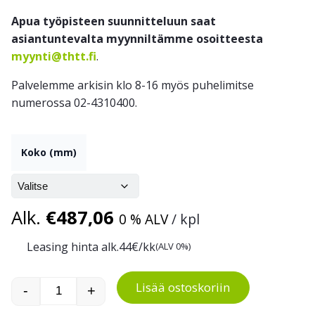
Apua työpisteen suunnitteluun saat
asiantuntevalta myynniltämme osoitteesta
myynti@thtt.fi
.
Palvelemme arkisin klo 8-16 myös puhelimitse
numerossa 02-4310400.
Koko (mm)
Alk.
€
487,06
0 % ALV
/ kpl
Leasing hinta alk.
44
€/kk
(ALV 0%)
Lisää ostoskoriin
-
+
Apupöytä pyörillä, 400 kg määrä