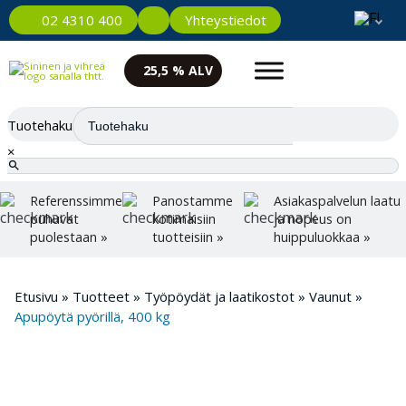
Yhteystiedot
02 4310 400
25,5 % ALV
Tuotehaku
×
Referenssimme
Panostamme
Asiakaspalvelun laatu
puhuvat
kotimaisiin
ja nopeus on
puolestaan »
tuotteisiin »
huippuluokkaa »
Etusivu
»
Tuotteet
»
Työpöydät ja laatikostot
»
Vaunut
»
Apupöytä pyörillä, 400 kg