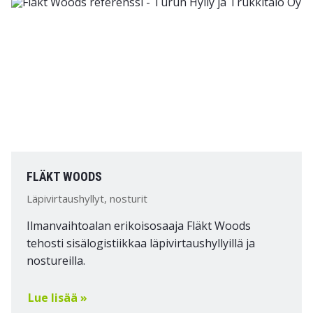
FLÄKT WOODS
Läpivirtaushyllyt, nosturit
Ilmanvaihtoalan erikoisosaaja Fläkt Woods
tehosti sisälogistiikkaa läpivirtaushyllyillä ja
nostureilla.
Lue lisää »