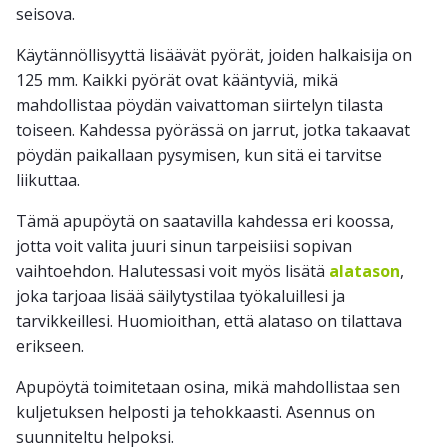
seisova.
Käytännöllisyyttä lisäävät pyörät, joiden halkaisija on
125 mm. Kaikki pyörät ovat kääntyviä, mikä
mahdollistaa pöydän vaivattoman siirtelyn tilasta
toiseen. Kahdessa pyörässä on jarrut, jotka takaavat
pöydän paikallaan pysymisen, kun sitä ei tarvitse
liikuttaa.
Tämä apupöytä on saatavilla kahdessa eri koossa,
jotta voit valita juuri sinun tarpeisiisi sopivan
vaihtoehdon. Halutessasi voit myös lisätä
alatason
,
joka tarjoaa lisää säilytystilaa työkaluillesi ja
tarvikkeillesi. Huomioithan, että alataso on tilattava
erikseen.
Apupöytä toimitetaan osina, mikä mahdollistaa sen
kuljetuksen helposti ja tehokkaasti. Asennus on
suunniteltu helpoksi.