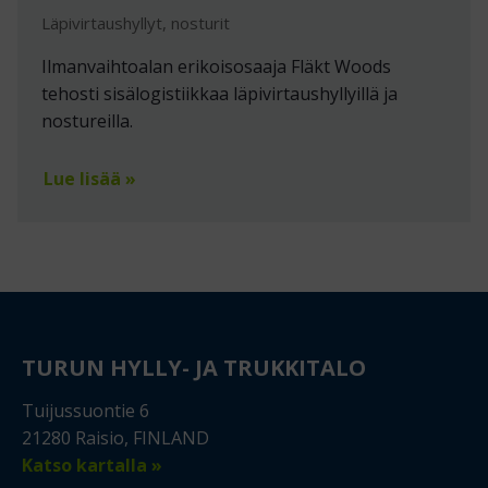
Läpivirtaushyllyt, nosturit
Ilmanvaihtoalan erikoisosaaja Fläkt Woods
tehosti sisälogistiikkaa läpivirtaushyllyillä ja
nostureilla.
Lue lisää »
TURUN HYLLY- JA TRUKKITALO
Tuijussuontie 6
21280 Raisio, FINLAND
Katso kartalla »