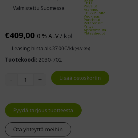
THTT
Palvelut
Valmistettu Suomessa
Asennus
Trukkihuolto
Vuokraus
Punchout
Referenssit
Yritys
Ajankohtaista
€
409,00
Yhteystiedot
0 % ALV
/ kpl
Leasing hinta alk.
37.00
€/kk
(ALV 0%)
Tuotekoodi:
2030-702
Lisää ostoskoriin
-
+
Haljasnahkainen satulatuoli määrä
Pyydä tarjous tuotteesta
Ota yhteyttä meihin