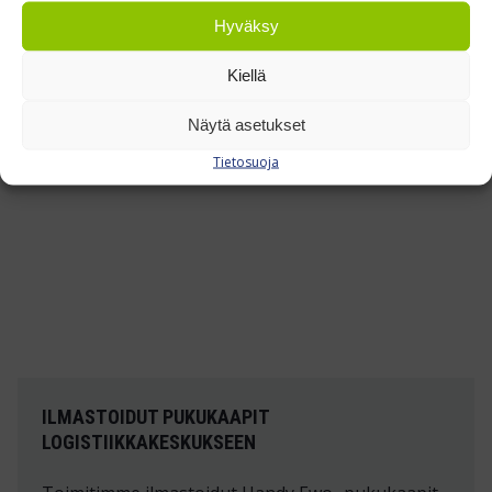
jotta painopiste ei nouse.
Hyväksy
Kiellä
TUTUSTU REFERENSSEIHIMME »
Näytä asetukset
Tietosuoja
ILMASTOIDUT PUKUKAAPIT
LOGISTIIKKAKESKUKSEEN