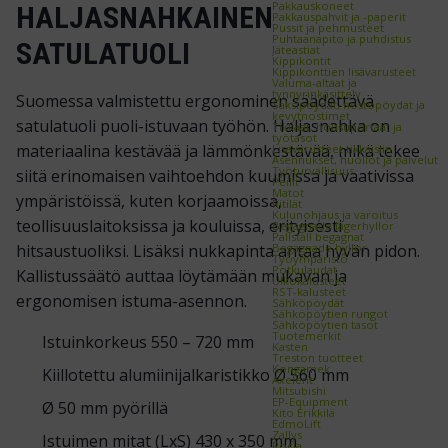
Pakkauskoneet
HALJASNAHKAINEN
Pakkauspahvit ja -paperit
Pussit ja pehmusteet
Puhtaanapito ja puhdistus
SATULATUOLI
Jäteastiat
Kippikontit
Kippikonttien lisävarusteet
Valuma-altaat ja
tynnyrinkäsittely
Suomessa valmistettu ergonominen säädettävä
Saksipöydät, nostopöydät ja
kevytnostimet
satulatuoli puoli-istuvaan työhön. Haljasnahka on
Tikkaat, nousuportaat ja
työtasot
materiaalina kestävää ja lämmönkestävää, mikä tekee
Lisävarusteet tikkaisiin
Asennukset, huollot ja palvelut
Työturvallisuus
siitä erinomaisen vaihtoehdon kuumissa ja vaativissa
Peilit
Matot
ympäristöissä, kuten korjaamoissa,
Ritilät
Kulunohjaus ja varoitus
teollisuuslaitoksissa ja kouluissa, erityisesti
Begagnade lagerhyllor
Pallställ begagnat
Begagnade hyllor
hitsaustuoliksi. Lisäksi nukkapinta antaa hyvän pidon.
Työympäristö
Potkulaudat
Kallistussäätö auttaa löytämään mukavan ja
Ulkokalusteet
RST-kalusteet
ergonomisen istuma-asennon.
Sähköpöydät
Sähköpöytien rungot
Sähköpöytien tasot
Tuotemerkit
Istuinkorkeus 550 – 720 mm
Kasten
Treston tuotteet
Kongamek
Kiillotettu alumiinijalkaristikko Ø 560 mm
Axelent
Mitsubishi
EP-Equipment
Ø 50 mm pyörillä
Kito Erikkilä
EdmoLift
Zallys
Istuimen mitat (LxS) 430 x 350 mm
Rocla