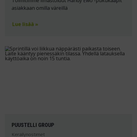
Toimitimme ilmastoidut Handy Ewo -pukukaapit
asiakkaan omilla väreillä
Lue lisää »
PUUSTELLI GROUP
Keräilynostimet