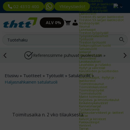
Varastolaatikko
Työpöydät ja laatikostot
Yhteystiedot
02 4310 400
Kevyet työpöydät
Raskaat työpöydät
Laatikostot
Treston 45-sarjan laatikostot
Treston 53-sarjan laatikostot
ALV 0%
Nostopöydät
Vaunut
Laitekaapit
Treston työpöydät
Työpistevalaisimet
Työtuolit
Treston työtuolit
Selkänojalliset tuolit
Satulatuolit
Jakkarat
Referenssimme puhuvat puolestaan »
Valvomotuolit
Muovilavat
Lavakaulukset
Lavahäkki ja rullakko
Hyllyt ja väliritilät
Kalusteiden ja tuotteiden
merkintä
Etusivu
»
Tuotteet
»
Työtuolit
»
Satulatuolit
»
Arkistokaapit, -hyllyt ja -
laatikostot
Haljasnahkainen satulatuoli
Toimistovaunut
Toimistokalusteet
Toimistopöydät
Toimistotuolit
Matot toimistoon
Kirjoitus- ja ilmoitustaulut
Reikälevykalusteet
Kannatinsarjat
Työkaluseinä
Pakkaustarvikkeet ja -laitteet
Toimitusaika n. 2 vko tilauksesta
Vaa'at
Kalvot ja kiristeet
Pakkausteipit
Vanteet
Tarrat