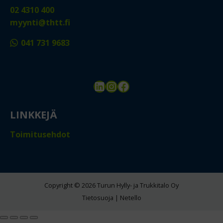
02 4310 400
myynti@thtt.fi
041 731 9683
LinkedIn
Instagram
Facebook
LINKKEJÄ
Toimitusehdot
Copyright © 2026 Turun Hylly- ja Trukkitalo Oy
Tietosuoja
|
Netello