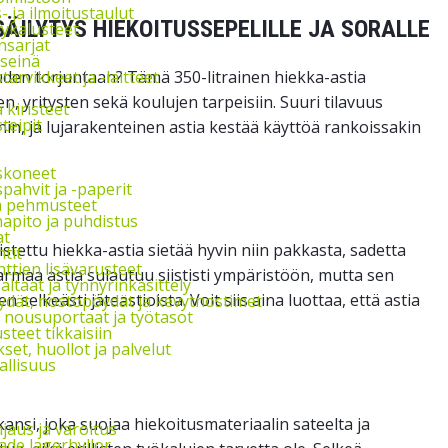
s- ja ilmoitustaulut
SÄILYTYS HIEKOITUSSEPELILLE JA SORALLE
vykalusteet
nsarjat
seinä
auden torjuntaan? Tämä 350-litrainen hiekka-astia
arvikkeet ja -laitteet
n, yritysten sekä koulujen tarpeisiin. Suuri tilavuus
a kiristeet
teipit
nin, ja lujarakenteinen astia kestää käyttöä rankoissakin
skoneet
pahvit ja -paperit
ja pehmusteet
apito ja puhdistus
at
stettu hiekka-astia sietää hyvin niin pakkasta, sadetta
tit
ttien lisävarusteet
armaa astia sulautuu siististi ympäristöön, mutta sen
ltaat ja tynnyrinkäsittely
selkeästi jäteastioista. Voit siis aina luottaa, että astia
ydät, nostopöydät ja kevytnostimet
, nousuportaat ja työtasot
steet tikkaisiin
et, huollot ja palvelut
allisuus
ansi, joka suojaa hiekoitusmateriaalin sateelta ja
jaus ja varoitus
de lagerhyllor