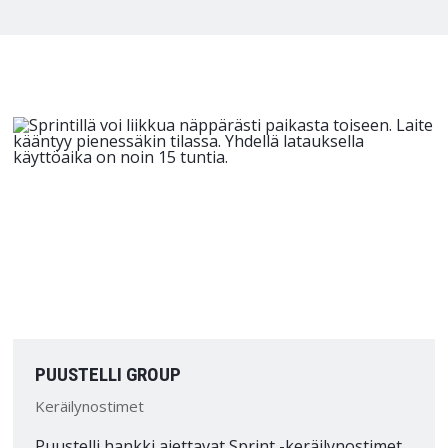
PUUSTELLI GROUP
Keräilynostimet
Puustelli hankki ajettavat Sprint -keräilynostimet