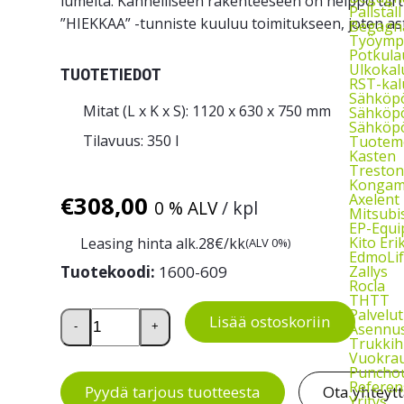
lumelta. Kannelliseen rakenteeseen on helppo tarttu
Pallstäl
”HIEKKAA” -tunniste kuuluu toimitukseen, joten as
Begagna
Työymp
Potkula
Ulkokal
TUOTETIEDOT
RST-kal
Sähköp
Mitat (L x K x S): 1120 x 630 x 750 mm
Sähköpö
Sähköpö
Tilavuus: 350 l
Tuoteme
Kasten
Treston
Kongam
Axelent
€
308,00
0 % ALV
/ kpl
Mitsubi
EP-Equ
Kito Eri
Leasing hinta alk.
28
€/kk
(ALV 0%)
EdmoLif
Tuotekoodi:
1600-609
Zallys
Rocla
THTT
Hiekka-astia 350 litraa määrä
Palvelut
Lisää ostoskoriin
Asennu
-
+
Trukkih
Vuokra
Puncho
Referen
Pyydä tarjous tuotteesta
Ota yhteyt
Yritys