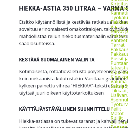
Kirjoitu
HIEKKA-ASTIA 350 LITRAA – VARMA 
Reikäle
Kannati
Työkalu
Etsitkö käytännöllistä ja kestävää ratkaisua liukk
Pakkaust
Vaa'at
soveltuu erinomaisesti omakotitalojen, taloyhtiöide
Kalvot j
Pakkaus
mahdollistaa reilun hiekoitusmateriaalin varastoin
Vanteet
sääolosuhteissa.
Tarrat
Pakkau
Pakkaus
Pussit 
KESTÄVÄ SUOMALAINEN VALINTA
Puhtaan
Jäteasti
Kotimaisesta, rotaatiovaletusta polyeteenistä valmi
Kippikon
Kippikon
kuin mekaanista kulutustakin. Väriltään graniitinh
Valuma-a
kylkeen painettu vihreä ”HIEKKAA”-teksti erottaa sen 
Saksipö
Tikkaat
täyttää juuri oikean käyttötarkoituksen.
Lisävaru
Asennuks
Työturv
Peilit
KÄYTTÄJÄYSTÄVÄLLINEN SUUNNITTELU
Matot
Ritilät
Hiekka-astiassa on tukevat saranat ja kahvallinen k
Kulunoh
Begagna