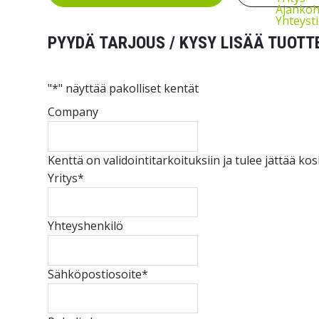
Ajankoh
Yhteyst
PYYDÄ TARJOUS / KYSY LISÄÄ TUOTT
"
*
" näyttää pakolliset kentät
Company
Kenttä on validointitarkoituksiin ja tulee jättää k
Yritys
*
Yhteyshenkilö
Sähköpostiosoite
*