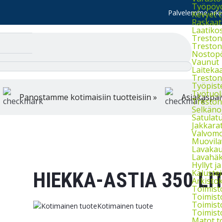
Työpöydä
Palvelemme arkis
Kevyet 
Raskaat
Laatiko
Treston 
Treston 
Nostop
Vaunut
Laiteka
Treston
Työpist
Työtuol
Panostamme kotimaisiin tuotteisiin »
Asiakaspal
Treston 
Selkänoj
Satulatu
Jakkara
Valvomo
Muovila
Lavakau
Lavahäkk
Hyllyt ja 
Kaluste
HIEKKA-ASTIA 350 LI
Arkistok
Toimist
Toimist
Toimist
Kotimainen tuote
Toimist
Matot t