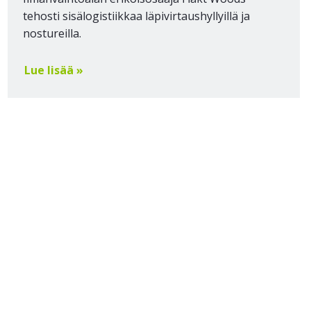
tehosti sisälogistiikkaa läpivirtaushyllyillä ja
nostureilla.
Lue lisää »