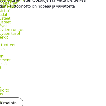
a, eikä erillisten työkalujen tarvetta ole. Selkeä
l begagnat
tian käyttöönotto on nopeaa ja vaivatonta.
de hyllor
äristö
udat
usteet
usteet
öydät
ytien rungot
ytien tasot
rkit
 tuotteet
ek
shi
ipment
kkilä
t
s
uolto
us
ut
ssit
tä meihin