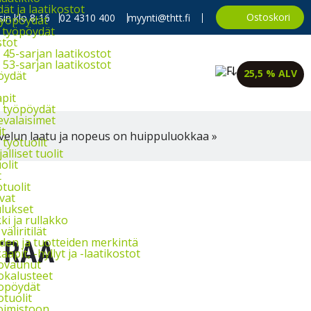
t ja laatikostot
Ostoskori
in klo 8-16
02 4310 400
myynti@thtt.fi
työpöydät
 työpöydät
stot
45-sarjan laatikostot
53-sarjan laatikostot
25,5 % ALV
öydät
apit
 työpöydät
evalaisimet
it
velun laatu ja nopeus on huippuluokkaa »
työtuolit
alliset tuolit
olit
t
tuolit
vat
lukset
i ja rullakko
väliritilät
iden ja tuotteiden merkintä
TRAA
aapit, -hyllyt ja -laatikostot
ovaunut
okalusteet
opöydät
otuolit
oimistoon