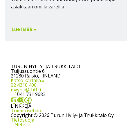
asiakkaan omilla väreillä
Lue lisää »
TURUN HYLLY- JA TRUKKITALO
Tuijussuontie 6
21280 Raisio, FINLAND
Katso kartalla »
02 4310 400
myynti@thtt.fi
041 731 9683
LinkedIn
Instagram
Facebook
LINKKEJÄ
Toimitusehdot
Copyright © 2026 Turun Hylly- ja Trukkitalo Oy
Tietosuoja
|
Netello