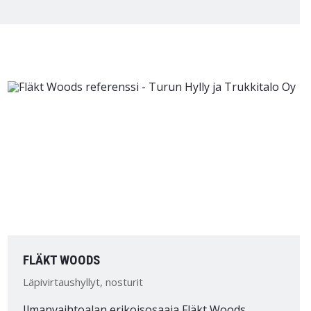
FLÄKT WOODS
Läpivirtaushyllyt, nosturit
Ilmanvaihtoalan erikoisosaaja Fläkt Woods