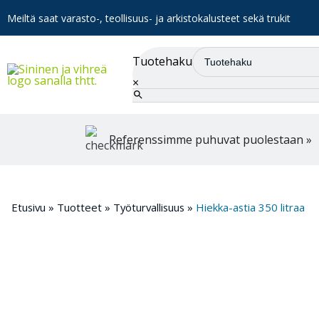
Meiltä saat varasto-, teollisuus- ja arkistokalusteet sekä trukit
Tuotehaku
×
Referenssimme puhuvat puolestaan »
Etusivu
»
Tuotteet
»
Työturvallisuus
»
Hiekka-astia 350 litraa