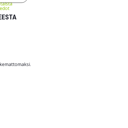
taista
iedot
EESTA
oskemattomaksi.