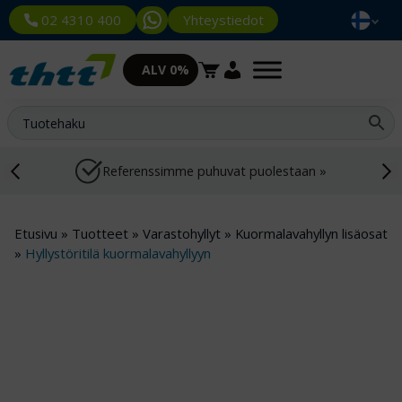
Yhteystiedot
02 4310 400
ALV 0%
Referenssimme puhuvat puolestaan »
Etusivu
»
Tuotteet
»
Varastohyllyt
»
Kuormalavahyllyn lisäosat
»
Hyllystöritilä kuormalavahyllyyn