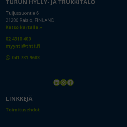
TURUN HYLLY- JA TRUKKITALO
Tuijussuontie 6
21280 Raisio, FINLAND
Katso kartalla »
02 4310 400
myynti@thtt.fi
041 731 9683
LinkedIn
Instagram
Facebook
LINKKEJÄ
Toimitusehdot