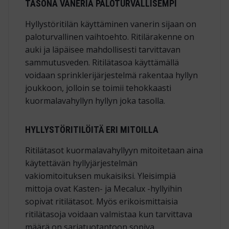
TASONA VANERIA PALOTURVALLISEMPI
Hyllystöritilän käyttäminen vanerin sijaan on
paloturvallinen vaihtoehto. Ritilärakenne on
auki ja läpäisee mahdollisesti tarvittavan
sammutusveden. Ritilätasoa käyttämällä
voidaan sprinklerijärjestelmä rakentaa hyllyn
joukkoon, jolloin se toimii tehokkaasti
kuormalavahyllyn hyllyn joka tasolla.
HYLLYSTÖRITILÖITÄ ERI MITOILLA
Ritilätasot kuormalavahyllyyn mitoitetaan aina
käytettävän hyllyjärjestelmän
vakiomitoituksen mukaisiksi. Yleisimpiä
mittoja ovat Kasten- ja Mecalux -hyllyihin
sopivat ritilätasot. Myös erikoismittaisia
ritilätasoja voidaan valmistaa kun tarvittava
määrä on sarjatuotantoon sopiva.