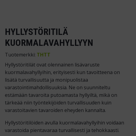
HYLLYSTÖRITILÄ
KUORMALAVAHYLLYYN
Tuotemerkki:
THTT
Hyllystöritilät ovat olennainen lisävaruste
kuormalavahyllyihin, erityisesti kun tavoitteena on
lisätä turvallisuutta ja monipuolistaa
varastointimahdollisuuksia. Ne on suunniteltu
estämään tavaroita putoamasta hyllyiltä, mikä on
tärkeää niin työntekijöiden turvallisuuden kuin
varastoitavien tavaroiden eheyden kannalta.
Hyllystöritilöiden avulla kuormalavahyllyihin voidaan
varastoida pientavaraa turvallisesti ja tehokkaasti.