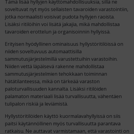
Tämä lisää hyllyjen käyttömahdollisuuksia, sillä ne
soveltuvat nyt myös sellaisten tavaroiden varastointiin,
jotka normaalisti voisivat pudota hyllyjen raoista.
Lisäksi ritilöihin voi lisätä jakajia, mikä mahdollistaa
tavaroiden erottelun ja organisoinnin hyllyissä.
Erityisen hyödyllinen ominaisuus hyllystöritilöissä on
niiden soveltuvuus automaattisilla
sammutusjärjestelmillä varustettuihin varastoihin.
Niiden vettä läpäisevä rakenne mahdollistaa
sammutusjärjestelmien tehokkaan toiminnan
hätätilanteessa, mikä on tärkeää varaston
paloturvallisuuden kannalta. Lisäksi ritilöiden
palamaton materiaali lisää turvallisuutta, vähentäen
tulipalon riskiä ja leviämistä.
Hyllystöritilöiden käyttö kuormalavahyllyissä on siis
paitsi käytännöllinen myös turvallisuutta parantava
ratkaisu. Ne auttavat varmistamaan, että varastointi on