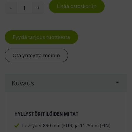
Lisää ostoskoriin
-
+
Hyllystöritilä kuormalavahyllyyn määrä
Pyydä tarjous tuotteesta
Ota yhteyttä meihin
Kuvaus
HYLLYSTÖRITILÖIDEN MITAT
Leveydet 890 mm (EUR) ja 1125mm (FIN)