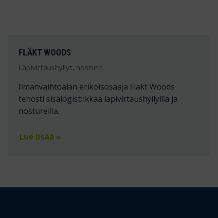
FLÄKT WOODS
Läpivirtaushyllyt, nosturit
Ilmanvaihtoalan erikoisosaaja Fläkt Woods
tehosti sisälogistiikkaa läpivirtaushyllyillä ja
nostureilla.
Lue lisää »