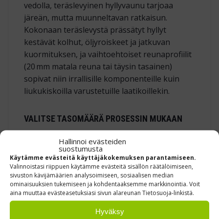
vedolla, teräslevyinen hyllyvaunu tarjoaa
järeän, mutta muunneltavan ratkaisun.
Kokonaan teräslevystä prässätyt hyllyt
kestävät kolhut, öljyroiskeet ja jatkuvan
kuormituksen, ja vaihtoehtoiset reunaprofiilit
(20 mm matala reuna
tai täysin tasainen
)
sopivat niin irrallisille komponenteille kuin
liukukiskoilla varustetuille laatikoillekin.
VALITSE TASOMÄÄRÄ PROSESSIN MUKAAN
2 tasoa – korkeat pakkaukset ja
Hallinnoi evästeiden
suostumusta
varastolaatikot.
Käytämme evästeitä käyttäjäkokemuksen parantamiseen.
3 tasoa – 540 mm väli mahtuu Ø 25 l
Valinnoistasi riippuen käytämme evästeitä sisällön räätälöimiseen,
sivuston kävijämäärien analysoimiseen, sosiaalisen median
kanisterit pystyasennossa.
ominaisuuksien tukemiseen ja kohdentaaksemme markkinointia. Voit
aina muuttaa evästeasetuksiasi sivun alareunan Tietosuoja-linkistä.
5 tasoa – 260 mm väli pienille
keräilylaatikoille ja Euronorm‑koreille.
Hyväksy