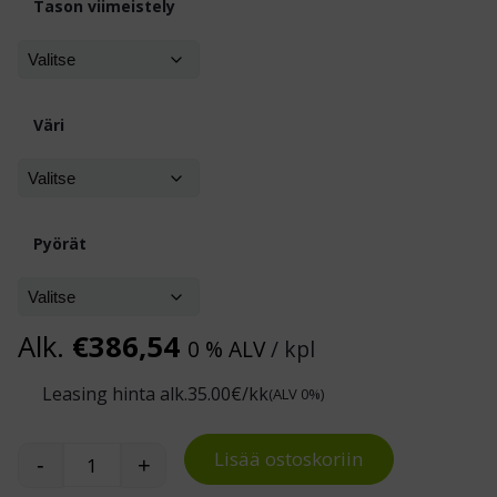
Tason viimeistely
Väri
Pyörät
Alk.
€
386,54
0 % ALV
/ kpl
Leasing hinta alk.
35.00
€/kk
(ALV 0%)
Lisää ostoskoriin
-
+
Hyllyvaunu teräslevystä kahdella- tai kolmella ta