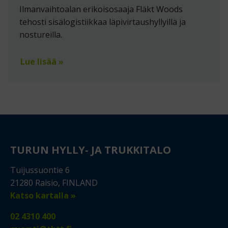
Ilmanvaihtoalan erikoisosaaja Fläkt Woods
tehosti sisälogistiikkaa läpivirtaushyllyillä ja
nostureilla.
Lue lisää »
TURUN HYLLY- JA TRUKKITALO
Tuijussuontie 6
21280 Raisio, FINLAND
Katso kartalla »
02 4310 400