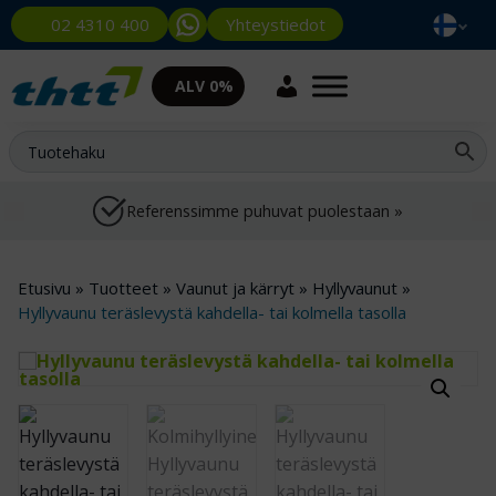
Yhteystiedot
02 4310 400
ALV 0%
Referenssimme puhuvat puolestaan »
Etusivu
»
Tuotteet
»
Vaunut ja kärryt
»
Hyllyvaunut
»
Hyllyvaunu teräslevystä kahdella- tai kolmella tasolla