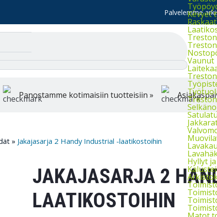
Työpöydä
Palvelemme arkis
Kevyet 
Raskaat
Laatiko
Treston 
Treston 
Nostop
Vaunut
Laiteka
Treston
Työpist
Työtuol
Panostamme kotimaisiin tuotteisiin »
Asiakaspal
Treston 
Selkänoj
Satulatu
Jakkara
Valvomo
Muovila
dät
»
Jakajasarja 2 Handy Industrial -laatikostoihin
Lavakau
Lavahäkk
Hyllyt ja 
Kaluste
JAKAJASARJA 2 HAND
Arkistok
Toimist
Toimist
LAATIKOSTOIHIN
Toimist
Toimist
Matot t