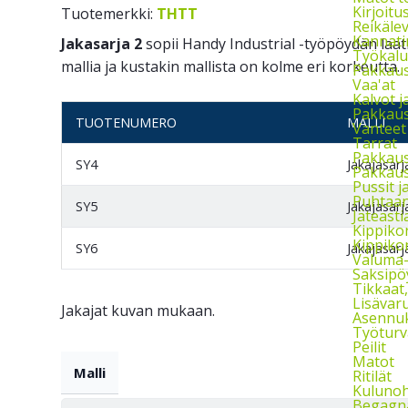
Kirjoitu
Tuotemerkki:
THTT
Reikäle
Kannati
Jakasarja 2
sopii Handy Industrial -työpöydän laati
Työkalu
mallia ja kustakin mallista on kolme eri korkeutta.
Pakkaust
Vaa'at
Kalvot j
Pakkaus
TUOTENUMERO
MALLI
Vanteet
Tarrat
Pakkau
SY4
Jakajasarj
Pakkaus
Pussit 
Puhtaan
SY5
Jakajasarj
Jäteasti
Kippikon
Kippikon
SY6
Jakajasarj
Valuma-a
Saksipö
Tikkaat
Lisävaru
Jakajat kuvan mukaan.
Asennuks
Työturv
Peilit
Matot
Malli
Ritilät
Kulunoh
Begagna