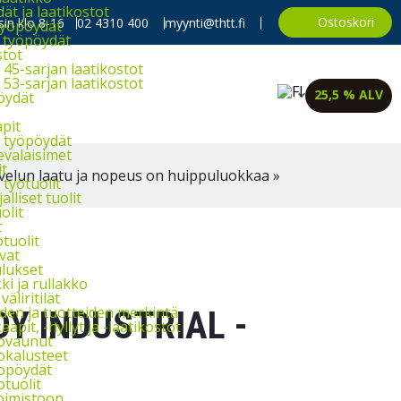
t ja laatikostot
Ostoskori
in klo 8-16
02 4310 400
myynti@thtt.fi
työpöydät
 työpöydät
stot
45-sarjan laatikostot
53-sarjan laatikostot
25,5 % ALV
öydät
apit
 työpöydät
evalaisimet
it
velun laatu ja nopeus on huippuluokkaa »
työtuolit
alliset tuolit
olit
t
tuolit
vat
lukset
i ja rullakko
väliritilät
iden ja tuotteiden merkintä
Y INDUSTRIAL -
aapit, -hyllyt ja -laatikostot
ovaunut
okalusteet
opöydät
otuolit
oimistoon