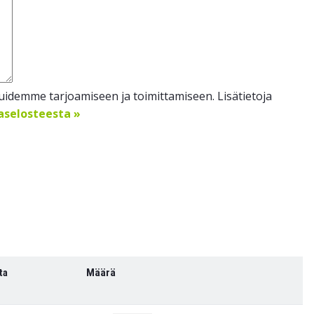
idemme tarjoamiseen ja toimittamiseen. Lisätietoja
jaselosteesta »
ta
Määrä