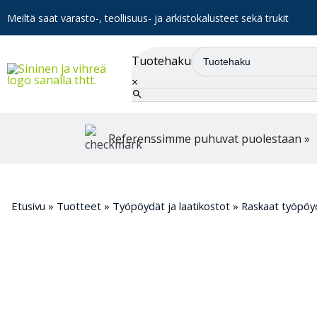
Meiltä saat varasto-, teollisuus- ja arkistokalusteet sekä trukit
Tuotehaku
×
Referenssimme puhuvat puolestaan »
Etusivu
»
Tuotteet
»
Työpöydät ja laatikostot
»
Raskaat työpöy