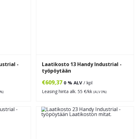
strial -
Laatikosto 13 Handy Industrial -
työpöytään
€
609,37
0 % ALV
/ kpl
Leasing hinta alk.
55
€/kk
0%)
(ALV 0%)