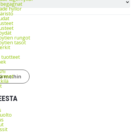
l begagnat
de hyllor
äristö
udat
usteet
usteet
öydät
ytien rungot
ytien tasot
rkit
ä
 tuotteet
ek
shi
ipment
tä meihin
kkilä
t
EESTA
s
uolto
us
ut
ssit