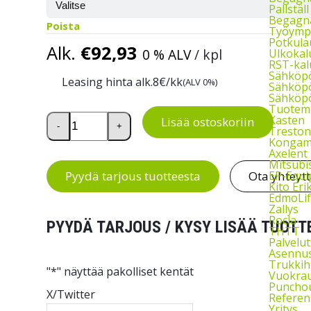
Pallstäl
Begagna
Poista
Työymp
Potkula
Alk.
€
92,93
0 % ALV
/ kpl
Ulkokal
RST-kal
Sähköp
Leasing hinta alk.
8
€/kk
(ALV 0%)
Sähköpö
Sähköpö
Tuoteme
Jakajasarja 2 Handy Industrial -laatikostoihin määr
Kasten
Lisää ostoskoriin
-
+
Treston
Kongam
Axelent
Mitsubi
EP-Equ
Pyydä tarjous tuotteesta
Ota yhteyt
Kito Eri
EdmoLif
Zallys
Rocla
PYYDÄ TARJOUS / KYSY LISÄÄ TUOTT
THTT
Palvelut
Asennu
Trukkih
"
*
" näyttää pakolliset kentät
Vuokra
Puncho
X/Twitter
Referen
Yritys