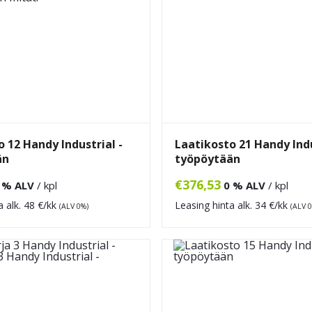
 12 Handy Industrial -
Laatikosto 21 Handy Indu
än
työpöytään
€
376,53
 % ALV
/ kpl
0 % ALV
/ kpl
a alk.
48
€/kk
Leasing hinta alk.
34
€/kk
(ALV 0%)
(ALV 