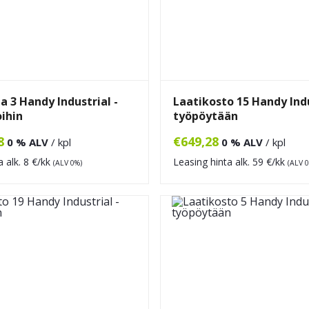
a 3 Handy Industrial -
Laatikosto 15 Handy Indu
oihin
työpöytään
8
€
649,28
0 % ALV
/ kpl
0 % ALV
/ kpl
a alk.
8
€/kk
Leasing hinta alk.
59
€/kk
(ALV 0%)
(ALV 