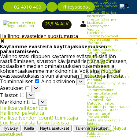
Kevyet työpöydät
Raskaat työpöydät
Yhteystiedot
02 4310 400
Laatikostot
Treston 45-sarjan
laatikostot
Treston 53-sarjan
laatikostot
25,5 % ALV
Nostopöydät
Vaunut
Laitekaapit
Hallinnoi evästeiden suostumusta
Treston työpöydät
Työpistevalaisimet
Työtuolit
Käytämme evästeitä käyttäjäkokemuksen
Treston työtuolit
Selkänojalliset tuolit
parantamiseen.
Satulatuolit
Valinnoistasi riippuen käytämme evästeitä sisällön
Jakkarat
Valvomotuolit
räätälöimiseen, sivuston kävijämäärien analysoimiseen,
Muovilavat
sosiaalisen median ominaisuuksien tukemiseen ja
Lavakaulukset
Lavahäkki ja rullakko
kohdentaaksemme markkinointia. Voit aina muuttaa
Hyllyt ja väliritilät
evästeasetuksiasi sivun alareunan Tietosuoja-linkistä.
Kalusteiden ja tuotteiden
Toiminnalliset
merkintä
Toiminnalliset
Aina aktiivinen
Arkistokaapit, -hyllyt ja -
Asetukset
laatikostot
Asetukset
Toimistovaunut
Tilastot
Toimistokalusteet
Tilastot
Toimistopöydät
Markkinointi
Toimistotuolit
Markkinointi
Matot toimistoon
Kirjoitus- ja ilmoitustaulut
Hallitse vaihtoehtoja
Reikälevykalusteet
Hallinnoi palveluita
Kannatinsarjat
Työkaluseinä
Hallitse {vendor_count} toimittajia
Pakkaustarvikkeet ja -
Lue lisää näistä tarkoituksista
laitteet
Vaa'at
Näytä
Hyväksy
Kiellä
Näytä asetukset
Tallenna asetukset
Kalvot ja kiristeet
asetukset
Pakkausteipit
Vanteet