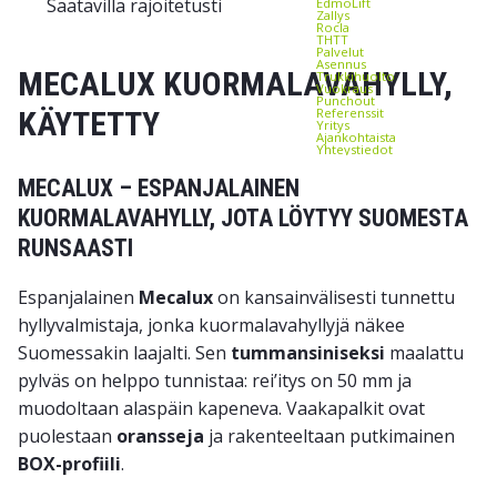
Saatavilla rajoitetusti
EdmoLift
Zallys
Rocla
THTT
Palvelut
Asennus
MECALUX KUORMALAVAHYLLY,
Trukkihuolto
Vuokraus
Punchout
Referenssit
KÄYTETTY
Yritys
Ajankohtaista
Yhteystiedot
MECALUX – ESPANJALAINEN
KUORMALAVAHYLLY, JOTA LÖYTYY SUOMESTA
RUNSAASTI
Espanjalainen
Mecalux
on kansainvälisesti tunnettu
hyllyvalmistaja, jonka kuormalavahyllyjä näkee
Suomessakin laajalti. Sen
tummansiniseksi
maalattu
pylväs on helppo tunnistaa: rei’itys on 50 mm ja
muodoltaan alaspäin kapeneva. Vaakapalkit ovat
puolestaan
oransseja
ja rakenteeltaan putkimainen
BOX-profiili
.