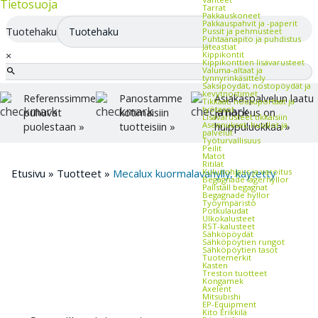
Tietosuoja
Tarrat
Pakkauskoneet
Pakkauspahvit ja -paperit
Tuotehaku
Pussit ja pehmusteet
Puhtaanapito ja puhdistus
Jäteastiat
×
Kippikontit
Kippikonttien lisävarusteet
Valuma-altaat ja
tynnyrinkäsittely
Saksipöydät, nostopöydät ja
kevytnostimet
Referenssimme
Panostamme
Asiakaspalvelun laatu
Tikkaat, nousuportaat ja
työtasot
puhuvat
kotimaisiin
ja nopeus on
Lisävarusteet tikkaisiin
Asennukset, huollot ja
puolestaan »
tuotteisiin »
huippuluokkaa »
palvelut
Työturvallisuus
Peilit
Matot
Ritilät
Kulunohjaus ja varoitus
Etusivu
»
Tuotteet
»
Mecalux kuormalavahylly, käytetty
Begagnade lagerhyllor
Pallställ begagnat
Begagnade hyllor
Työympäristö
Potkulaudat
Ulkokalusteet
RST-kalusteet
Sähköpöydät
Sähköpöytien rungot
Sähköpöytien tasot
Tuotemerkit
Kasten
Treston tuotteet
Kongamek
Axelent
Mitsubishi
EP-Equipment
Kito Erikkilä