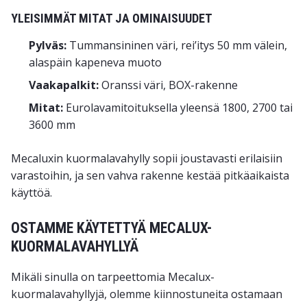
YLEISIMMÄT MITAT JA OMINAISUUDET
Pylväs:
Tummansininen väri, rei’itys 50 mm välein,
alaspäin kapeneva muoto
Vaakapalkit:
Oranssi väri, BOX-rakenne
Mitat:
Eurolavamitoituksella yleensä 1800, 2700 tai
3600 mm
Mecaluxin kuormalavahylly sopii joustavasti erilaisiin
varastoihin, ja sen vahva rakenne kestää pitkäaikaista
käyttöä.
OSTAMME KÄYTETTYÄ MECALUX-
KUORMALAVAHYLLYÄ
Mikäli sinulla on tarpeettomia Mecalux-
kuormalavahyllyjä, olemme kiinnostuneita ostamaan