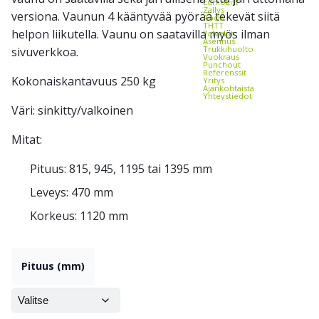
EdmoLift
Zallys
versiona. Vaunun 4 kääntyvää pyörää tekevät siitä
Rocla
THTT
helpon liikutella. Vaunu on saatavilla myös ilman
Palvelut
Asennus
Trukkihuolto
sivuverkkoa.
Vuokraus
Punchout
Referenssit
Kokonaiskantavuus 250 kg
Yritys
Ajankohtaista
Yhteystiedot
Väri: sinkitty/valkoinen
Mitat:
Pituus: 815, 945, 1195 tai 1395 mm
Leveys: 470 mm
Korkeus: 1120 mm
Pituus (mm)