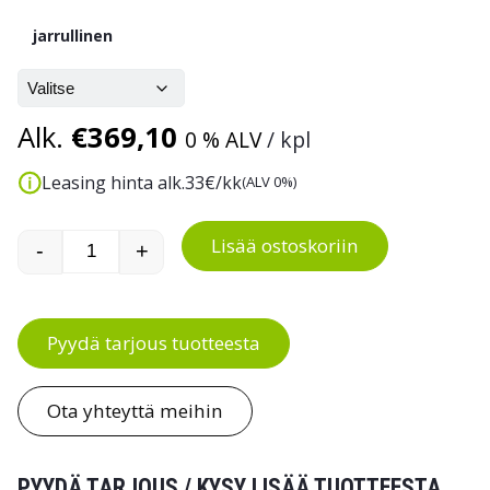
jarrullinen
Alk.
€
369,10
0 % ALV
/ kpl
Leasing hinta alk.
33
€/kk
(ALV 0%)
Lisää ostoskoriin
-
+
Keräilyvaunu 8000-sarja. 3 kerrosta määrä
Pyydä tarjous tuotteesta
Ota yhteyttä meihin
PYYDÄ TARJOUS / KYSY LISÄÄ TUOTTEESTA