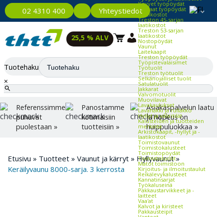
Kevyet työpöydät
Raskaat työpöydät
Yhteystiedot
02 4310 400
Laatikostot
Treston 45-sarjan
laatikostot
Treston 53-sarjan
laatikostot
25,5 % ALV
Nostopöydät
Vaunut
Laitekaapit
Treston työpöydät
Työpistevalaisimet
Tuotehaku
Työtuolit
Treston työtuolit
Selkänojalliset tuolit
×
Satulatuolit
Jakkarat
Valvomotuolit
Muovilavat
Lavakaulukset
Referenssimme
Panostamme
Asiakaspalvelun laatu
Lavahäkki ja rullakko
Hyllyt ja väliritilät
puhuvat
kotimaisiin
ja nopeus on
Kalusteiden ja tuotteiden
puolestaan »
tuotteisiin »
huippuluokkaa »
merkintä
Arkistokaapit, -hyllyt ja -
laatikostot
Toimistovaunut
Toimistokalusteet
Toimistopöydät
Etusivu
»
Tuotteet
»
Vaunut ja kärryt
»
Hyllyvaunut
»
Toimistotuolit
Matot toimistoon
Keräilyvaunu 8000-sarja. 3 kerrosta
Kirjoitus- ja ilmoitustaulut
Reikälevykalusteet
Kannatinsarjat
Työkaluseinä
Pakkaustarvikkeet ja -
laitteet
Vaa'at
Kalvot ja kiristeet
Pakkausteipit
Vanteet