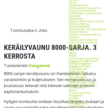
Tarrat
Pakkauskoneet
Pakkauspahvit ja -paperit
Pussit ja pehmusteet
Puhtaanapito ja puhdistus
Jäteastiat
Kippikontit
Kippikonttien lisävarusteet
Valuma-altaat ja
tynnyrinkäsittely
Saksipöydät, nostopöydät ja
Toimitusaika n. 2vko
kevytnostimet
Tikkaat, nousuportaat ja
työtasot
Lisävarusteet tikkaisiin
Asennukset, huollot ja
KERÄILYVAUNU 8000-SARJA. 3
palvelut
Työturvallisuus
Peilit
Matot
KERROSTA
Ritilät
Kulunohjaus ja varoitus
Begagnade lagerhyllor
Pallställ begagnat
Tuotemerkki:
Kongamek
Begagnade hyllor
Työympäristö
Potkulaudat
8000-sarjan keräilyvaunu on ihanteellinen ratkaisu
Ulkokalusteet
RST-kalusteet
varastointiin ja kuljetukseen. Sen monipuolisuus ja
Sähköpöydät
Sähköpöytien rungot
joustavuus tekevät siitä kätevän valinnan erilaisiin
Sähköpöytien tasot
Tuotemerkit
Kasten
käyttötarkoituksiin.
Treston tuotteet
Kongamek
Axelent
Hyllyjen korkeutta voidaan muuttaa tarpeen mukaan ja
Mitsubishi
EP-Equipment
Kito Erikkilä
vaunu on saatavilla sekä jarrullisena että jarruttomana