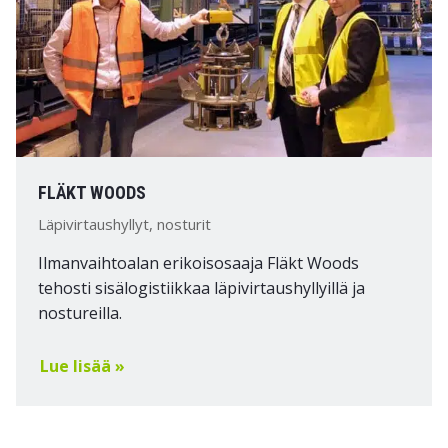
FLÄKT WOODS
Läpivirtaushyllyt, nosturit
Ilmanvaihtoalan erikoisosaaja Fläkt Woods
tehosti sisälogistiikkaa läpivirtaushyllyillä ja
nostureilla.
Lue lisää »