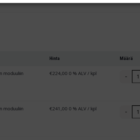
Hinta
Määrä
 moduuliin
€
224,00
0 % ALV
/ kpl
Kor
-
 moduuliin
€
241,00
0 % ALV
/ kpl
Kor
-