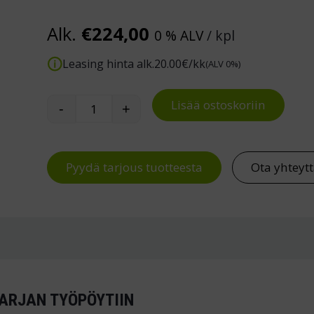
Alk.
€
224,00
0 % ALV
/ kpl
Leasing hinta alk.
20.00
€/kk
(ALV 0%)
Lisää ostoskoriin
-
+
Korkeussäädettävä hylly Treston WB-työ
Pyydä tarjous tuotteesta
Ota yhteyt
ARJAN TYÖPÖYTIIN