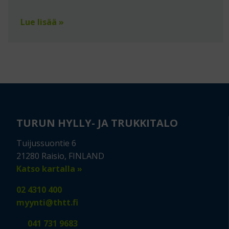
Lue lisää »
TURUN HYLLY- JA TRUKKITALO
Tuijussuontie 6
21280 Raisio, FINLAND
Katso kartalla »
02 4310 400
myynti@thtt.fi
041 731 9683