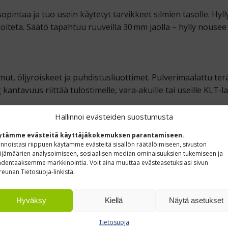
pintaa ja tuo usein käytetyt tarvikkeet silmien tasolle. Hyl
oiteta. Säätö tapahtuu ruuveilla 30 mm jaolla – hylly nousee 
t, öljyroiskeet ja puhdistusliuottimet. Pulverimaalattu te
antavuus riittää tulostimelle, vara‑akuille tai useille KLT‑l
Hallinnoi evästeiden suostumusta
ytämme evästeitä käyttäjäkokemuksen parantamiseen.
innoistasi riippuen käytämme evästeitä sisällön räätälöimiseen, sivuston
Syvyys (mm)
ijämäärien analysoimiseen, sosiaalisen median ominaisuuksien tukemiseen ja
dentaaksemme markkinointia. Voit aina muuttaa evästeasetuksiasi sivun
310
reunan Tietosuoja-linkistä.
310
Hyväksy
Kiellä
Näytä asetukset
Tietosuoja