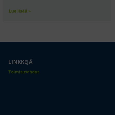
Lue lisää »
LINKKEJÄ
Toimitusehdot