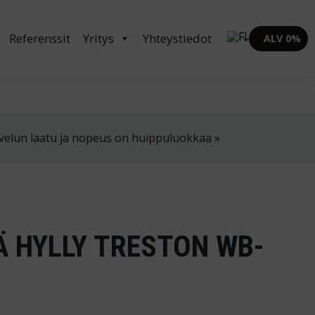
in klo 8-16
02 4310 400
myynti@thtt.fi
Referenssit
Yritys
Yhteystiedot
ALV 0%
velun laatu ja nopeus on huippuluokkaa »
 HYLLY TRESTON WB-