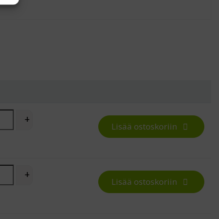
keussäädettävä hylly Treston WB-työpöytään quantity
+
Lisää ostoskoriin
keussäädettävä hylly Treston WB-työpöytään quantity
+
Lisää ostoskoriin