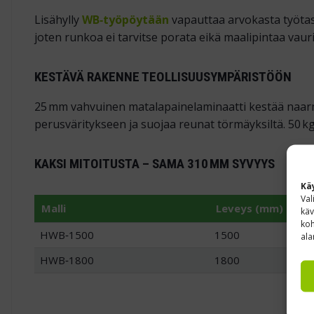
Lisähylly
WB‑työpöytään
vapauttaa arvokasta työtaso
joten runkoa ei tarvitse porata eikä maalipintaa vauri
KESTÄVÄ RAKENNE TEOLLISUUSYMPÄRISTÖÖN
25 mm vahvuinen matalapainelaminaatti kestää naarmu
perusväritykseen ja suojaa reunat törmäyksiltä. 50 kg k
KAKSI MITOITUSTA – SAMA 310 MM SYVYYS
Kä
Val
Malli
Leveys (mm)
käv
koh
HWB‑1500
1500
ala
HWB‑1800
1800