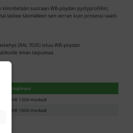
ly kiinnitetään suoraan WB‑pöydän pystyprofiiliin,
tai laskee täsmälleen sen verran kuin prosessi vaatii.
räskehys (RAL 7035) istuu WB‑pöydän
aatikoille ilman taipumaa.
Sopivuus
WB 1500‑moduuli
WB 1800‑moduuli