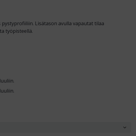
s pystyprofiiliin. Lisätason avulla vapautat tilaa
a työpisteellä.
uliin.
uliin.