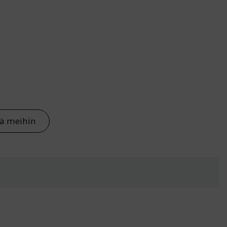
pöytään määrä
tä meihin