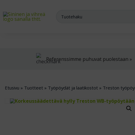
Meiltä saat varasto-, teollisuus- ja arkistokalusteet sekä trukit
Referenssimme puhuvat puolestaan »
Etusivu
»
Tuotteet
»
Työpöydät ja laatikostot
»
Treston työpöy