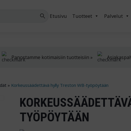
Palvelemme arkis
Etusivu
Tuotteet
Palvelut
Panostamme kotimaisiin tuotteisiin »
Asiakaspal
dät
»
Korkeussäädettävä hylly Treston WB-työpöytään
KORKEUSSÄÄDETTÄVÄ
TYÖPÖYTÄÄN