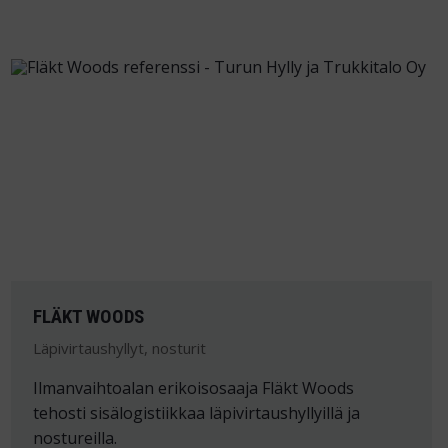
FLÄKT WOODS
Läpivirtaushyllyt, nosturit
Ilmanvaihtoalan erikoisosaaja Fläkt Woods
tehosti sisälogistiikkaa läpivirtaushyllyillä ja
nostureilla.