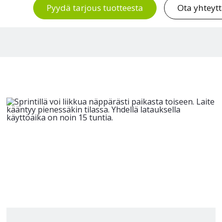
Pyydä tarjous tuotteesta
Ota yhteyt