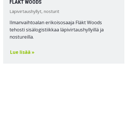
FLÄKT WOODS
Läpivirtaushyllyt, nosturit
Ilmanvaihtoalan erikoisosaaja Fläkt Woods
tehosti sisälogistiikkaa läpivirtaushyllyillä ja
nostureilla.
Lue lisää »