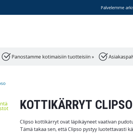
Palvelemme arkis
Panostamme kotimaisiin tuotteisiin »
Asiakaspal
pso
KOTTIKÄRRYT CLIPSO
intä
ostot
Clipso kottikärryt ovat läpikäyneet vaativan pudot
Tämä takaa sen, että Clipso pystyy luotettavasti k