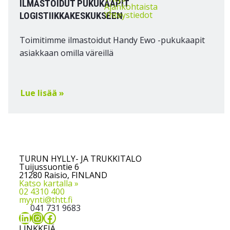
ILMASTOIDUT PUKUKAAPIT
Ajankohtaista
Yhteystiedot
LOGISTIIKKAKESKUKSEEN
Toimitimme ilmastoidut Handy Ewo -pukukaapit
asiakkaan omilla väreillä
Lue lisää »
TURUN HYLLY- JA TRUKKITALO
Tuijussuontie 6
21280 Raisio, FINLAND
Katso kartalla »
02 4310 400
myynti@thtt.fi
041 731 9683
LinkedIn
Instagram
Facebook
LINKKEJÄ