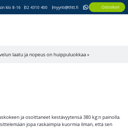
Ostoskori
in klo 8-16
02 4310 400
myynti@thtt.fi
velun laatu ja nopeus on huippuluokkaa »
uskokeen ja osoittaneet kestävyytensä 380 kg:n painolla.
äsittelemään jopa raskaimpia kuormia ilman, että sen