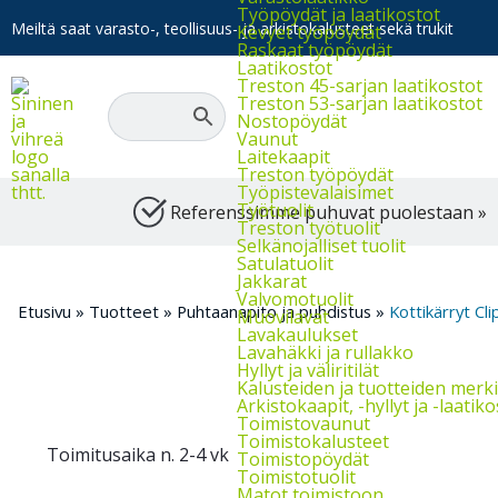
Työpöydät ja laatikostot
Meiltä saat varasto-, teollisuus- ja arkistokalusteet sekä trukit
Kevyet työpöydät
Raskaat työpöydät
Laatikostot
Treston 45-sarjan laatikostot
Treston 53-sarjan laatikostot
Nostopöydät
Vaunut
Laitekaapit
Treston työpöydät
Työpistevalaisimet
Työtuolit
Referenssimme puhuvat puolestaan »
Treston työtuolit
Selkänojalliset tuolit
Satulatuolit
Jakkarat
Valvomotuolit
Etusivu
»
Tuotteet
»
Puhtaanapito ja puhdistus
»
Kottikärryt Cli
Muovilavat
Lavakaulukset
Lavahäkki ja rullakko
Hyllyt ja väliritilät
Kalusteiden ja tuotteiden merk
Arkistokaapit, -hyllyt ja -laatik
Toimistovaunut
Toimistokalusteet
Toimitusaika n. 2-4 vk
Toimistopöydät
Toimistotuolit
Matot toimistoon