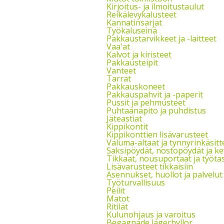
Kirjoitus- ja ilmoitustaulut
Reikälevykalusteet
Kannatinsarjat
Työkaluseinä
Pakkaustarvikkeet ja -laitteet
Vaa'at
Kalvot ja kiristeet
Pakkausteipit
Vanteet
Tarrat
Pakkauskoneet
Pakkauspahvit ja -paperit
Pussit ja pehmusteet
Puhtaanapito ja puhdistus
Jäteastiat
Kippikontit
Kippikonttien lisävarusteet
Valuma-altaat ja tynnyrinkäsitt
Saksipöydät, nostopöydät ja k
Tikkaat, nousuportaat ja työta
Lisävarusteet tikkaisiin
Asennukset, huollot ja palvelut
Työturvallisuus
Peilit
Matot
Ritilät
Kulunohjaus ja varoitus
Begagnade lagerhyllor