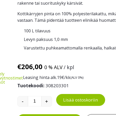
rakenne tai suorituskyky kärsivät.
Kottikärryjen pinta on 100% polyesterilakattu, mik
vastaan. Tämä pidentää tuotteen elinikää huomattav
100 L tilavuus
Levyn paksuus 1,0 mm
Varustettu puhkeamattomalla renkaalla, halkai
€
206,00
0 % ALV
/ kpl
ely
Leasing hinta alk.
19
€/kk
(ALV 0%)
evytnostimet
sot
Tuotekoodi:
308203301
Lisää ostoskoriin
-
+
Kottikärryt Clipso määrä