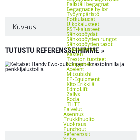
Pallställ begagnat
Begagnade hyllor
Työympäristö
Potkulaudat
Ulkokalusteet
Kuvaus
RST-kalusteet
Sähköpöydät
Sähköpöytien rungot
Sähköpöytien tasot
Tuotemerkit
TUTUSTU REFERENSSEIHIMME »
Kasten
Treston tuotteet
Kongamek
Axelent
Mitsubishi
EP-Equipment
Kito Erikkilä
EdmoLift
Zallys
Rocla
THTT
Palvelut
Asennus
Trukkihuolto
Vuokraus
Punchout
Referenssit
Yritys