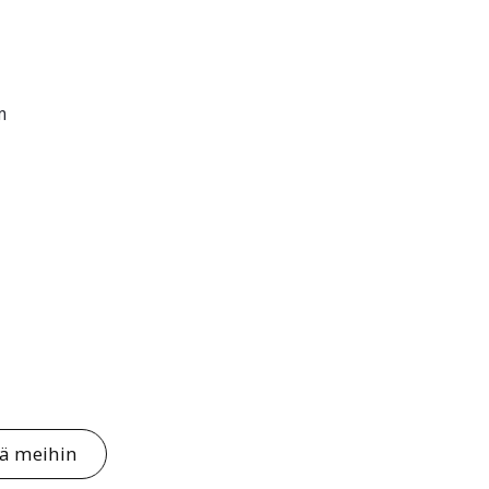
m
tä meihin