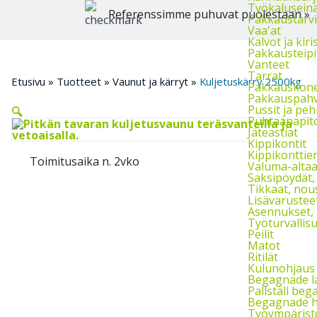
Työkalusein
Referenssimme puhuvat puolestaan »
Pakkaustarvik
Vaa'at
Kalvot ja kiri
Pakkausteipi
Vanteet
Tarrat
Etusivu
»
Tuotteet
»
Vaunut ja kärryt
»
Kuljetuskärry 2500kg
Pakkauskon
Pakkauspahvi
Pussit ja pe
🔍
Puhtaanapito
Jäteastiat
Kippikontit
Kippikonttien
Toimitusaika n. 2vko
Valuma-altaat
Saksipöydät,
Tikkaat, nou
Lisävarusteet
Asennukset, h
Työturvallis
Peilit
Matot
Ritilät
Kulunohjaus 
Begagnade l
Pallställ beg
Begagnade h
Työympärist