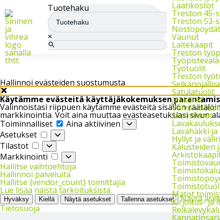
Meiltä saat varasto-, teollisuus- ja arkistokalusteet sekä trukit
Laatikostot
Tuotehaku
Treston 45-s
Treston 53-s
Nostopöydä
×
Vaunut
Laitekaapit
Treston työ
Työpistevala
Työtuolit
Treston työt
Hallinnoi evästeiden suostumusta
Selkänojallise
Satulatuolit
Käytämme evästeitä käyttäjäkokemuksen parantamis
Jakkarat
Valinnoistasi riippuen käytämme evästeitä sisällön räätäl
Valvomotuoli
markkinointia. Voit aina muuttaa evästeasetuksiasi sivun al
Muovilavat
Toiminnalliset
Lavakauluks
Toiminnalliset
Aina aktiivinen
Lavahäkki ja
Asetukset
Asetukset
Hyllyt ja väliri
Tilastot
Tilastot
Kalusteiden 
Arkistokaapit,
Markkinointi
Markkinointi
Toimistovau
Hallitse vaihtoehtoja
Toimistokalu
Hallinnoi palveluita
Toimistopöy
Hallitse {vendor_count} toimittajia
Toimistotuol
Lue lisää näistä tarkoituksista
Matot toimi
Näytä ase
Hyväksy
Kiellä
Näytä asetukset
Tallenna asetukset
Kirjoitus- ja 
Tietosuoja
Reikälevykal
Kannatinsarj