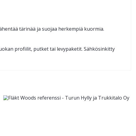
vähentää tärinää ja suojaa herkempiä kuormia.
n profiilit, putket tai levypaketit. Sähkösinkitty