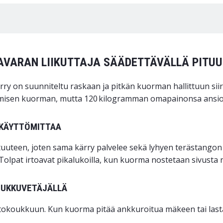
TAVARAN LIIKUTTAJA SÄÄDETTÄVÄLLÄ PITU
rry on suunniteltu raskaan ja pitkän kuorman hallittuun siir
isen kuorman, mutta 120 kilogramman omapainonsa ansiosta 
 KÄYTTÖMITTAA
uuteen, joten sama kärry palvelee sekä lyhyen terästangon e
. Tolpat irtoavat pikalukoilla, kun kuorma nostetaan sivusta n
KOUKKUVETÄJÄLLÄ
etokoukkuun. Kun kuorma pitää ankkuroitua mäkeen tai lasta