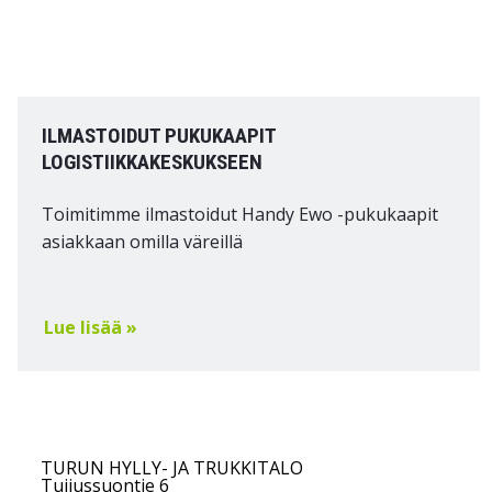
ILMASTOIDUT PUKUKAAPIT
LOGISTIIKKAKESKUKSEEN
Toimitimme ilmastoidut Handy Ewo -pukukaapit
asiakkaan omilla väreillä
Lue lisää »
TURUN HYLLY- JA TRUKKITALO
Tuijussuontie 6