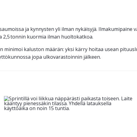
 saumoissa ja kynnysten yli ilman nykäisyjä. Ilmakumipaine 
ia 2,5 tonnin kuormia ilman huoltokatkoa.
inimoi kaluston määrän: yksi kärry hoitaa usean pituusluoka
käyttökunnossa jopa ulkovarastoinnin jälkeen.