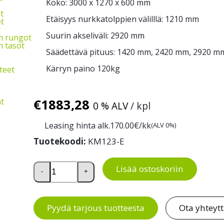
Koko: 3000 x 1270 x 600 mm
t
Etäisyys nurkkatolppien välilllä: 1210 mm
t
t
Suurin akseliväli: 2920 mm
n rungot
 tasot
Säädettävä pituus: 1420 mm, 2420 mm, 2920 m
Kärryn paino 120kg
teet
€
1883,28
t
0 % ALV
/ kpl
Leasing hinta alk.
170.00
€/kk
(ALV 0%)
Tuotekoodi:
KM123-E
Kuljetuskärry 2500kg määrä
Lisää ostoskoriin
-
+
Pyydä tarjous tuotteesta
Ota yhteyt