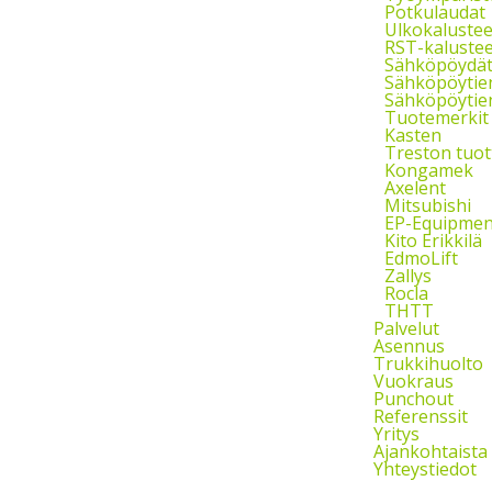
Potkulaudat
Ulkokalustee
RST-kalustee
Sähköpöydä
Sähköpöytie
Sähköpöytien
Tuotemerkit
Kasten
Treston tuot
Kongamek
Axelent
Mitsubishi
EP-Equipmen
Kito Erikkilä
EdmoLift
Zallys
Rocla
THTT
Palvelut
Asennus
Trukkihuolto
Vuokraus
Punchout
Referenssit
Yritys
Ajankohtaista
Yhteystiedot