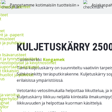
ä
Panostamme kotimaisiin tuotteisiin »
Asiakaspal
keet ja -laitteet
steet
t
eet
t ja -paperit
hmusteet
 ja puhdistus
KULJETUSKÄRRY 250
 lisävarusteet
 ja tynnyrinkäsittely
Tuotemerkki:
Kongamek
 nostopöydät ja kevytnostimet
suportaat ja työtasot
Tämä kuljetuskärry on suunniteltu vaativiin tarpei
 tikkaisiin
Sähkösinkitty teräsputkirakenne. Kuljetuskärry sopi
uollot ja palvelut
uus
erilaisissa ympäristöissä.
Vetotanko vetosilmukalla helpottaa liikuttelua, ja i
ja varoitus
Kuljetuskärry liikkuu neljällä kiinteällä ilmakumip
agerhyllor
agnat
liikkuvuuden ja helpottaa kuorman käsittelyä.
yllor
ö