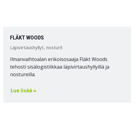
FLÄKT WOODS
Läpivirtaushyllyt, nosturit
Ilmanvaihtoalan erikoisosaaja Fläkt Woods
tehosti sisälogistiikkaa läpivirtaushyllyillä ja
nostureilla.
Lue lisää »