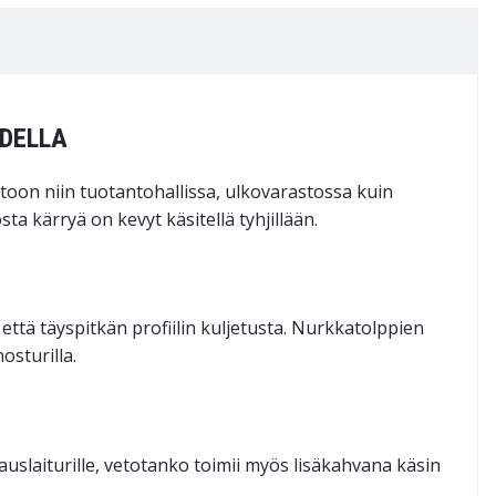
UDELLA
toon niin tuotantohallissa, ulkovarastossa kuin
kärryä on kevyt käsitellä tyhjillään.
ttä täyspitkän profiilin kuljetusta. Nurkkatolppien
osturilla.
uslaiturille, vetotanko toimii myös lisäkahvana käsin