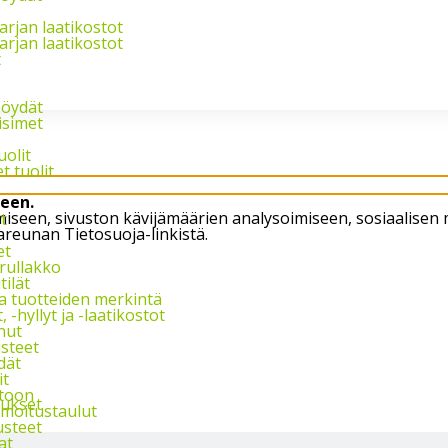
Palvelemme arkis
arjan laatikostot
arjan laatikostot
t
pöydät
isimet
uolit
t tuolit
een.
öimiseen, sivuston kävijämäärien analysoimiseen, sosiaali
t
areunan Tietosuoja-linkistä.
et
 rullakko
tilät
ja tuotteiden merkintä
 -hyllyt ja -laatikostot
nut
steet
dät
it
stoon
tukset
ilmoitustaulut
usteet
at