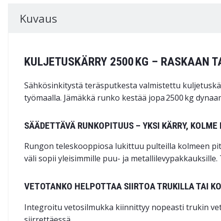
Kuvaus
KULJETUSKÄRRY 2500 KG – RASKAAN 
Sähkösinkitystä teräsputkesta valmistettu kuljetuskä
työmaalla. Jämäkkä runko kestää
jopa 2500 kg
dynaam
SÄÄDETTÄVÄ RUNKOPITUUS – YKSI KÄRRY, KOLME
Rungon teleskooppiosa lukittuu pulteilla kolmeen pit
väli sopii yleisimmille puu- ja metallilevypakkauksille
VETOTANKO HELPOTTAA SIIRTOA TRUKILLA TAI 
Integroitu vetosilmukka kiinnittyy nopeasti trukin v
siirrettäessä.