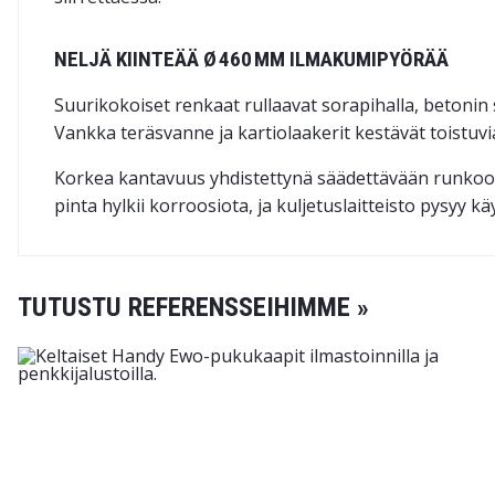
NELJÄ KIINTEÄÄ Ø 460 MM ILMAKUMIPYÖRÄÄ
Suurikokoiset renkaat rullaavat sorapihalla, betonin
Vankka teräsvanne ja kartiolaakerit kestävät toistuv
Korkea kantavuus yhdistettynä säädettävään runkoon m
pinta hylkii korroosiota, ja kuljetuslaitteisto pysyy 
TUTUSTU REFERENSSEIHIMME »