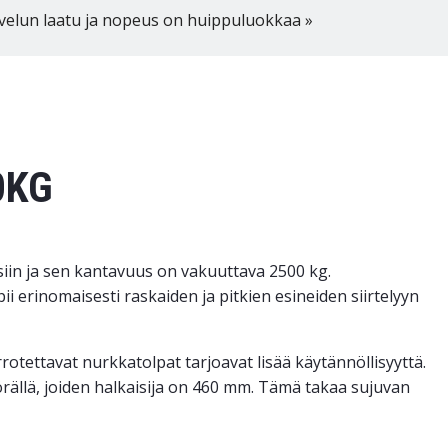
velun laatu ja nopeus on huippuluokkaa »
0KG
siin ja sen kantavuus on vakuuttava 2500 kg.
i erinomaisesti raskaiden ja pitkien esineiden siirtelyyn
rrotettavat nurkkatolpat tarjoavat lisää käytännöllisyyttä.
yörällä, joiden halkaisija on 460 mm. Tämä takaa sujuvan