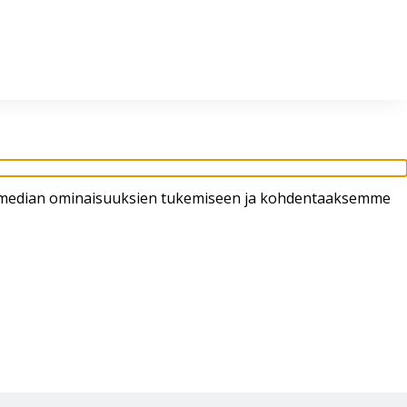
in klo 8-16
02 4310 400
myynti@thtt.fi
sen median ominaisuuksien tukemiseen ja kohdentaaksemme