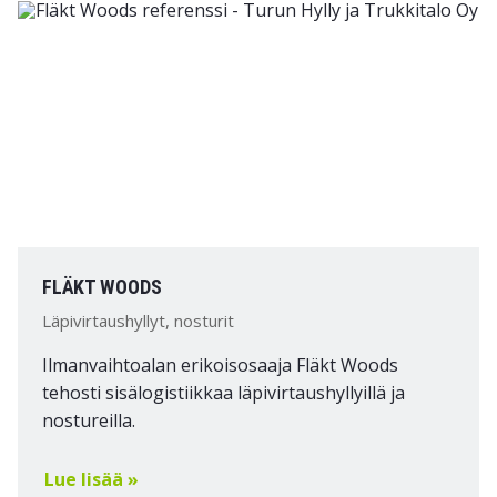
FLÄKT WOODS
Läpivirtaushyllyt, nosturit
Ilmanvaihtoalan erikoisosaaja Fläkt Woods
tehosti sisälogistiikkaa läpivirtaushyllyillä ja
nostureilla.
Lue lisää »