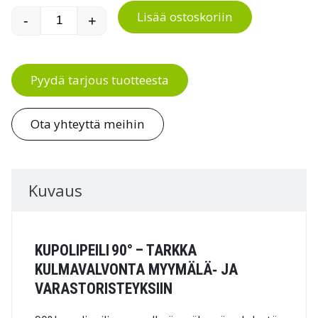
Lisää ostoskoriin
-
+
Kupolipeili 90° määrä
Pyydä tarjous tuotteesta
Ota yhteyttä meihin
Kuvaus
KUPOLIPEILI 90° – TARKKA
KULMAVALVONTA MYYMÄLÄ‑ JA
VARASTORISTEYKSIIN