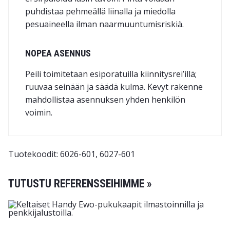
puhdistaa pehmeällä liinalla ja miedolla
pesuaineella ilman naarmuuntumisriskiä.
NOPEA ASENNUS
Peili toimitetaan esiporatuilla kiinnitysrei’illä;
ruuvaa seinään ja säädä kulma. Kevyt rakenne
mahdollistaa asennuksen yhden henkilön
voimin.
Tuotekoodit: 6026-601, 6027-601
TUTUSTU REFERENSSEIHIMME »