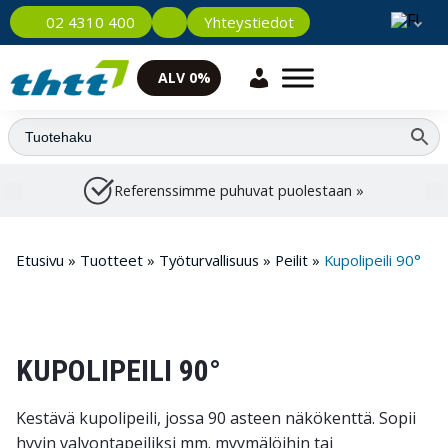
Yhteystiedot
02 4310 400
ALV 0%
Referenssimme puhuvat puolestaan »
Etusivu
»
Tuotteet
»
Työturvallisuus
»
Peilit
»
Kupolipeili 90°
KUPOLIPEILI 90°
Kestävä kupolipeili, jossa 90 asteen näkökenttä. Sopii
hyvin valvontapeiliksi mm. myymälöihin tai