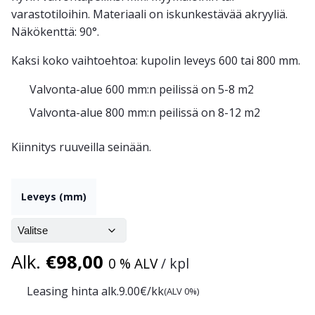
varastotiloihin. Materiaali on iskunkestävää akryyliä.
Näkökenttä: 90°.
Kaksi koko vaihtoehtoa: kupolin leveys 600 tai 800 mm.
Valvonta-alue 600 mm:n peilissä on 5-8 m
2
Valvonta-alue 800 mm:n peilissä on 8-12 m
2
Kiinnitys ruuveilla seinään.
Leveys (mm)
Alk.
€
98,00
0 % ALV
/ kpl
Leasing hinta alk.
9.00
€/kk
(ALV 0%)