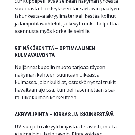
90° kupolipeili avaa selkeän näkymän yhdestä
suunnasta T‑risteykseen tai käytävän päätyyn.
Iskunkestävä akryylimateriaali kestää kolhut
ja lämpötilavaihtelut, ja kevyt runko helpottaa
asennusta myös korkeille seinille.
90° NÄKÖKENTTÄ – OPTIMAALINEN
KULMAVALVONTA
Neljänneskupolin muoto tarjoaa täyden
näkymän kahteen suuntaan oikeassa
kulmassa. Jalankulkijat, ostoskärryt tai trukit
havaitaan ajoissa, kun peili asennetaan sisä‑
tai ulkokulman korkeuteen.
AKRYYLIPINTA – KIRKAS JA ISKUNKESTÄVÄ
UV‑suojattu akryyli heijastaa terävästi, mutta
ei sirpaloidu lasin tavoin. Pinta voidaan