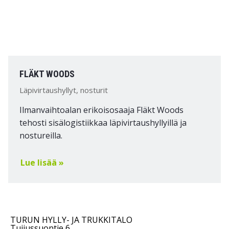
FLÄKT WOODS
Läpivirtaushyllyt, nosturit
Ilmanvaihtoalan erikoisosaaja Fläkt Woods
tehosti sisälogistiikkaa läpivirtaushyllyillä ja
nostureilla.
Lue lisää »
TURUN HYLLY- JA TRUKKITALO
Tuijussuontie 6