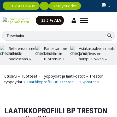
Yhteystiedot
02 4310 400
25,5 % ALV
Referenssimme
Panostamme
Asiakaspalvelun laatu
puhuvat
kotimaisiin
ja nopeus on
puolestaan »
tuotteisiin »
huippuluokkaa »
Etusivu
»
Tuotteet
»
Työpöydät ja laatikostot
»
Treston
työpöydät
»
Laatikkoprofiili BP Treston TPH-pöytään
LAATIKKOPROFIILI BP TRESTON