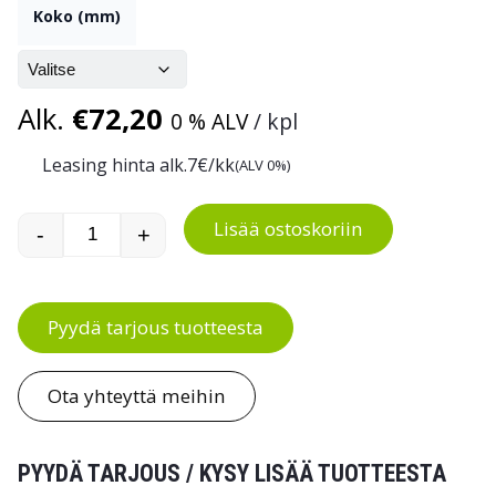
Koko (mm)
Alk.
€
72,20
0 % ALV
/ kpl
Leasing hinta alk.
7
€/kk
(ALV 0%)
Lisää ostoskoriin
-
+
Laatikkoprofiili BP Treston TPH-pöytään määrä
Pyydä tarjous tuotteesta
Ota yhteyttä meihin
PYYDÄ TARJOUS / KYSY LISÄÄ TUOTTEESTA