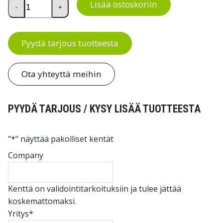
Lavavaunu RST määrä
Lisää ostoskoriin
-
+
Pyydä tarjous tuotteesta
Ota yhteyttä meihin
PYYDÄ TARJOUS / KYSY LISÄÄ TUOTTEESTA
"
*
" näyttää pakolliset kentät
Company
Kenttä on validointitarkoituksiin ja tulee jättää
koskemattomaksi.
Yritys
*