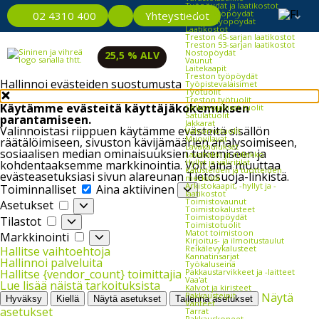
Työpöydät ja laatikostot
Kevyet työpöydät
Yhteystiedot
02 4310 400
Raskaat työpöydät
Laatikostot
Treston 45-sarjan laatikostot
Treston 53-sarjan laatikostot
Nostopöydät
25,5 % ALV
Vaunut
Laitekaapit
Treston työpöydät
Hallinnoi evästeiden suostumusta
Työpistevalaisimet
Työtuolit
Treston työtuolit
Käytämme evästeitä käyttäjäkokemuksen
Selkänojalliset tuolit
Satulatuolit
parantamiseen.
Jakkarat
Valinnoistasi riippuen käytämme evästeitä sisällön
Valvomotuolit
Muovilavat
räätälöimiseen, sivuston kävijämäärien analysoimiseen,
Lavakaulukset
sosiaalisen median ominaisuuksien tukemiseen ja
Lavahäkki ja rullakko
Hyllyt ja väliritilät
kohdentaaksemme markkinointia. Voit aina muuttaa
Kalusteiden ja tuotteiden
evästeasetuksiasi sivun alareunan Tietosuoja-linkistä.
merkintä
Toiminnalliset
Arkistokaapit, -hyllyt ja -
Toiminnalliset
Aina aktiivinen
laatikostot
Asetukset
Toimistovaunut
Asetukset
Toimistokalusteet
Tilastot
Toimistopöydät
Tilastot
Toimistotuolit
Markkinointi
Matot toimistoon
Markkinointi
Kirjoitus- ja ilmoitustaulut
Reikälevykalusteet
Hallitse vaihtoehtoja
Kannatinsarjat
Hallinnoi palveluita
Työkaluseinä
Pakkaustarvikkeet ja -laitteet
Hallitse {vendor_count} toimittajia
Vaa'at
Lue lisää näistä tarkoituksista
Kalvot ja kiristeet
Pakkausteipit
Näytä
Hyväksy
Kiellä
Näytä asetukset
Tallenna asetukset
Vanteet
asetukset
Tarrat
Pakkauskoneet