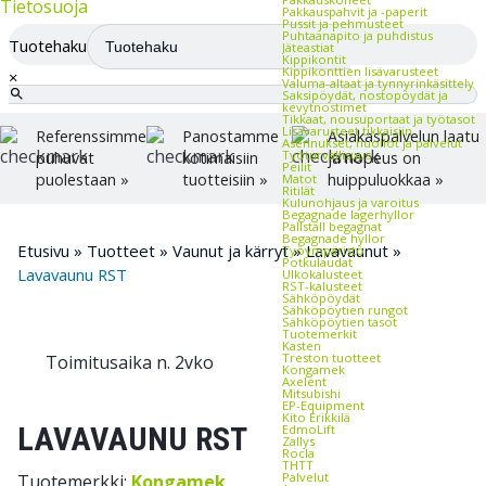
Tietosuoja
Pakkauspahvit ja -paperit
Pussit ja pehmusteet
Puhtaanapito ja puhdistus
Tuotehaku
Jäteastiat
Kippikontit
Kippikonttien lisävarusteet
×
Valuma-altaat ja tynnyrinkäsittely
Saksipöydät, nostopöydät ja
kevytnostimet
Tikkaat, nousuportaat ja työtasot
Lisävarusteet tikkaisiin
Referenssimme
Panostamme
Asiakaspalvelun laatu
Asennukset, huollot ja palvelut
Työturvallisuus
puhuvat
kotimaisiin
ja nopeus on
Peilit
puolestaan »
tuotteisiin »
huippuluokkaa »
Matot
Ritilät
Kulunohjaus ja varoitus
Begagnade lagerhyllor
Pallställ begagnat
Begagnade hyllor
Etusivu
»
Tuotteet
»
Vaunut ja kärryt
»
Lavavaunut
»
Työympäristö
Potkulaudat
Lavavaunu RST
Ulkokalusteet
RST-kalusteet
Sähköpöydät
Sähköpöytien rungot
Sähköpöytien tasot
Tuotemerkit
Kasten
Treston tuotteet
Toimitusaika n. 2vko
Kongamek
Axelent
Mitsubishi
EP-Equipment
Kito Erikkilä
LAVAVAUNU RST
EdmoLift
Zallys
Rocla
THTT
Palvelut
Tuotemerkki:
Kongamek