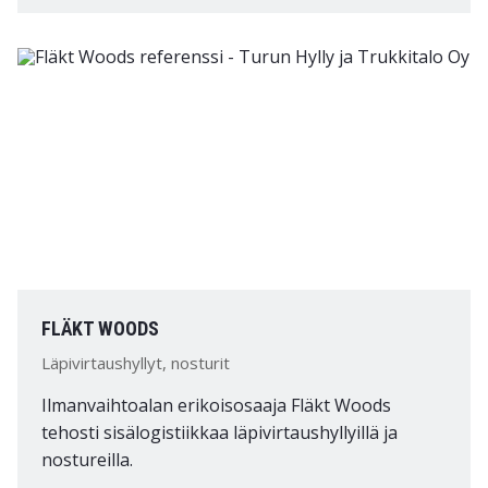
FLÄKT WOODS
Läpivirtaushyllyt, nosturit
Ilmanvaihtoalan erikoisosaaja Fläkt Woods
tehosti sisälogistiikkaa läpivirtaushyllyillä ja
nostureilla.