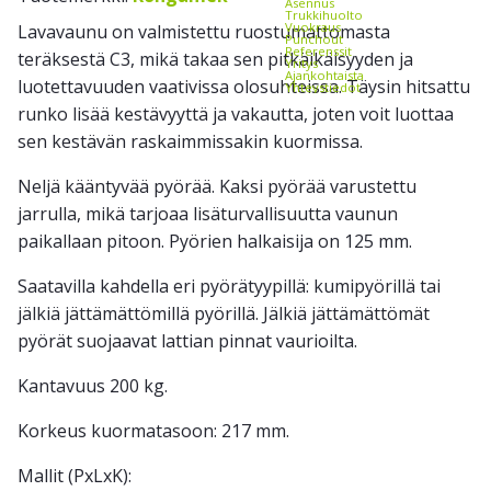
Asennus
Trukkihuolto
Vuokraus
Lavavaunu on valmistettu ruostumattomasta
Punchout
Referenssit
teräksestä C3, mikä takaa sen pitkäikäisyyden ja
Yritys
Ajankohtaista
luotettavuuden vaativissa olosuhteissa. Täysin hitsattu
Yhteystiedot
runko lisää kestävyyttä ja vakautta, joten voit luottaa
sen kestävän raskaimmissakin kuormissa.
Neljä kääntyvää pyörää. Kaksi pyörää varustettu
jarrulla, mikä tarjoaa lisäturvallisuutta vaunun
paikallaan pitoon. Pyörien halkaisija on 125 mm.
Saatavilla kahdella eri pyörätyypillä: kumipyörillä tai
jälkiä jättämättömillä pyörillä. Jälkiä jättämättömät
pyörät suojaavat lattian pinnat vaurioilta.
Kantavuus 200 kg.
Korkeus kuormatasoon: 217 mm.
Mallit (PxLxK):