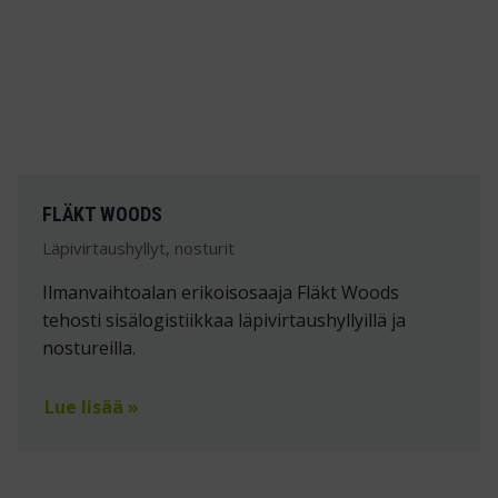
FLÄKT WOODS
Läpivirtaushyllyt, nosturit
Ilmanvaihtoalan erikoisosaaja Fläkt Woods
tehosti sisälogistiikkaa läpivirtaushyllyillä ja
nostureilla.
Lue lisää »