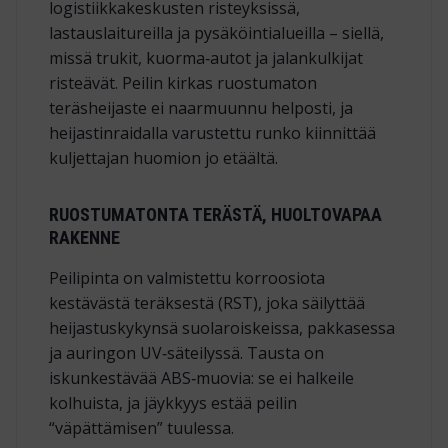
logistiikkakeskusten risteyksissä,
lastauslaitureilla ja pysäköintialueilla – siellä,
missä trukit, kuorma‑autot ja jalankulkijat
risteävät. Peilin kirkas ruostumaton
teräsheijaste ei naarmuunnu helposti, ja
heijastinraidalla varustettu runko kiinnittää
kuljettajan huomion jo etäältä.
RUOSTUMATONTA TERÄSTÄ, HUOLTOVAPAA
RAKENNE
Peilipinta on valmistettu korroosiota
kestävästä teräksestä (RST), joka säilyttää
heijastuskykynsä suolaroiskeissa, pakkasessa
ja auringon UV‑säteilyssä. Tausta on
iskunkestävää ABS‑muovia: se ei halkeile
kolhuista, ja jäykkyys estää peilin
“väpättämisen” tuulessa.