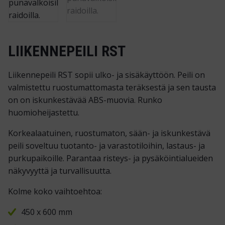
LIIKENNEPEILI RST
Liikennepeili RST sopii ulko- ja sisäkäyttöön. Peili on
valmistettu ruostumattomasta teräksestä ja sen tausta
on on iskunkestävää ABS-muovia. Runko
huomioheijastettu.
Korkealaatuinen, ruostumaton, sään- ja iskunkestävä
peili soveltuu tuotanto- ja varastotiloihin, lastaus- ja
purkupaikoille. Parantaa risteys- ja pysäköintialueiden
näkyvyyttä ja turvallisuutta.
Kolme koko vaihtoehtoa:
450 x 600 mm