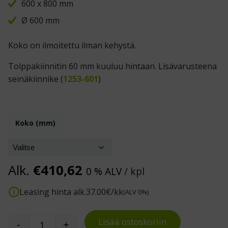
600 x 800 mm
Ø 600 mm
Koko on ilmoitettu ilman kehystä.
Tolppakiinnitin 60 mm kuuluu hintaan. Lisävarusteena
seinäkiinnike (
1253-601
)
Koko (mm)
Alk.
€
410,62
0 % ALV
/ kpl
Leasing hinta alk.
37.00
€/kk
(ALV 0%)
Lisää ostoskoriin
-
+