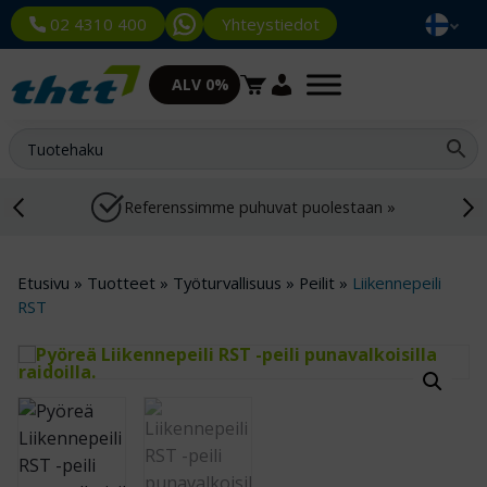
Yhteystiedot
02 4310 400
ALV 0%
Referenssimme puhuvat puolestaan »
Etusivu
»
Tuotteet
»
Työturvallisuus
»
Peilit
»
Liikennepeili
RST