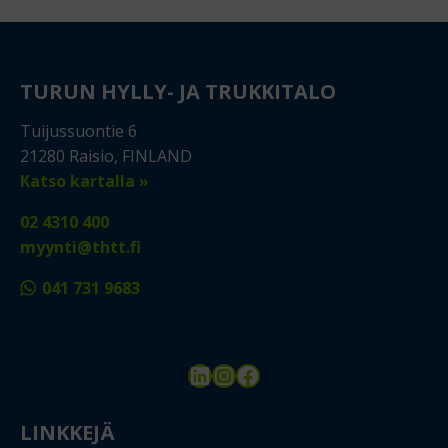
TURUN HYLLY- JA TRUKKITALO
Tuijussuontie 6
21280 Raisio, FINLAND
Katso kartalla »
02 4310 400
myynti@thtt.fi
041 731 9683
LinkedIn
Instagram
Facebook
LINKKEJÄ