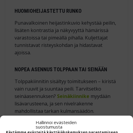
HUOMIOHEIJASTETTU RUNKO
Punavalkoinen heijastinkuvio kehystää peilin,
lisäten kontrastia ja näkyvyyttä hämärissä
varastoissa tai pimeällä pihalla. Kuljettajat
tunnistavat risteyskohdan ja hidastavat
ajoissa.
NOPEA ASENNUS TOLPPAAN TAI SEINÄÄN
Tolppakiinnitin sisältyy toimitukseen – kiristä
vain ruuvit ja suuntaa peili. Tarvitsetko
seinäasennuksen?
Seinäkiinnike
myydään
lisävarusteena, ja sen nivelrakenne
mahdollistaa tarkan kulmansäädön.
Hallinnoi evästeiden
suostumusta
KOLME KOKOVAIHTOEHTOA
Käytämme evästeitä käyttäjäkokemuksen parantamiseen.