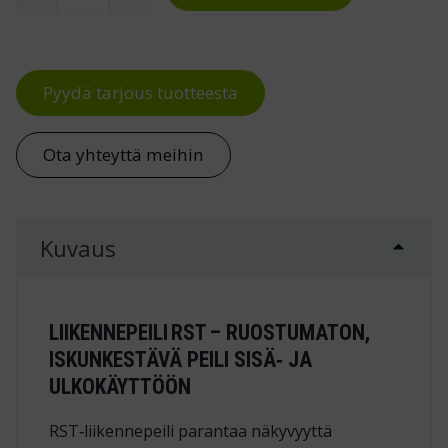
Liikennepeili RST määrä
Pyydä tarjous tuotteesta
Ota yhteyttä meihin
Kuvaus
LIIKENNEPEILI RST – RUOSTUMATON,
ISKUNKESTÄVÄ PEILI SISÄ‑ JA
ULKOKÄYTTÖÖN
RST‑liikennepeili parantaa näkyvyyttä