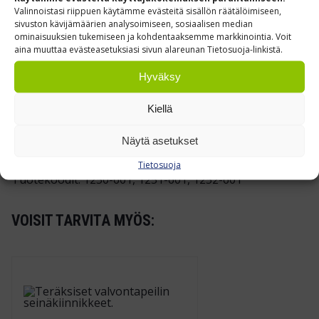
Valinnoistasi riippuen käytämme evästeitä sisällön räätälöimiseen,
450 × 600 mm – kapeat hyllyvälit ja
sivuston kävijämäärien analysoimiseen, sosiaalisen median
sisätilojen risteykset
ominaisuuksien tukemiseen ja kohdentaaksemme markkinointia. Voit
aina muuttaa evästeasetuksiasi sivun alareunan Tietosuoja-linkistä.
600 × 800 mm – lastauslaiturit ja varaston
pääkäytävät
Hyväksy
Ø 600 mm pyöreä – pysäköintialueet ja
Kiellä
ulkorampit
Näytä asetukset
Tietosuoja
Tuotekoodit: 1250-601, 1251-601, 1252-601
VOISIT TARVITA MYÖS: