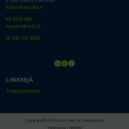
Katso kartalla »
02 4310 400
myynti@thtt.fi
041 731 9683
LinkedIn
Instagram
Facebook
LINKKEJÄ
Toimitusehdot
Copyright © 2026 Turun Hylly- ja Trukkitalo Oy
Tietosuoja
|
Netello