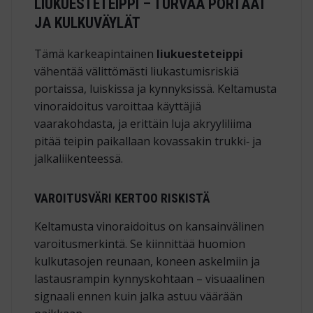
LIUKUESTETEIPPI – TURVAA PORTAAT
JA KULKUVÄYLÄT
Tämä karkeapintainen
liukuesteteippi
vähentää välittömästi liukastumis­riskiä
portaissa, luiskissa ja kynnyksissä. Keltamusta
vinoraidoitus varoittaa käyttäjiä
vaarakohdasta, ja erittäin luja akryyli­liima
pitää teipin paikallaan kovassakin trukki‑ ja
jalkaliikenteessä.
VAROITUSVÄRI KERTOO RISKISTÄ
Keltamusta vinoraidoitus on kansainvälinen
varoitus­merkintä. Se kiinnittää huomion
kulkutasojen reunaan, koneen askelmiin ja
lastaus­rampin kynnys­kohtaan – visuaalinen
signaali ennen kuin jalka astuu väärään