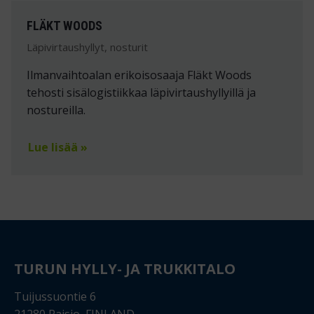
FLÄKT WOODS
Läpivirtaushyllyt, nosturit
Ilmanvaihtoalan erikoisosaaja Fläkt Woods
tehosti sisälogistiikkaa läpivirtaushyllyillä ja
nostureilla.
Lue lisää »
TURUN HYLLY- JA TRUKKITALO
Tuijussuontie 6
21280 Raisio, FINLAND