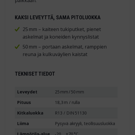
paikkaan.
KAKSI LEVEYTTÄ, SAMA PITOLUOKKA
25 mm – kaiteen tukiputket, pienet
askelmat ja koneiden kynnys­listat
50 mm – portaan askelmat, ramppien
reuna ja kulku­väylien kaistat
TEKNISET TIEDOT
Leveydet
25 mm / 50 mm
Pituus
18,3 m / rulla
Kitkaluokka
R13 / DIN 51130
Liima
Pysyvä akryyli, teollisuusluokka
Lämpötila‑alue
‑20 … +70 °C