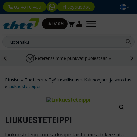
Yhteystiedot
02 4310 400
ALV 0%
Referenssimme puhuvat puolestaan »
Etusivu
»
Tuotteet
»
Työturvallisuus
»
Kulunohjaus ja varoitus
»
Liukuesteteippi
LIUKUESTETEIPPI
Liukuesteteippi on karkeapintaista, mikä tekee siitä