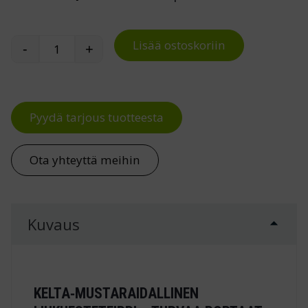
Lisää ostoskoriin
-
+
Liukuesteteippi määrä
Pyydä tarjous tuotteesta
Ota yhteyttä meihin
Kuvaus
KELTA‑MUSTARAIDALLINEN