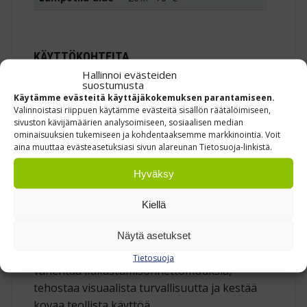
KÄYTTÖKOHTEITA
Hallinnoi evästeiden
Portaiden askelmat ja huoltotikkaat
suostumusta
Käytämme evästeitä käyttäjäkokemuksen parantamiseen.
Lastauslaiturin reunakynnykset ja
Valinnoistasi riippuen käytämme evästeitä sisällön räätälöimiseen,
ramppien nousut
sivuston kävijämäärien analysoimiseen, sosiaalisen median
ominaisuuksien tukemiseen ja kohdentaaksemme markkinointia. Voit
Koneiden huoltotasot ja öljyiset
aina muuttaa evästeasetuksiasi sivun alareunan Tietosuoja-linkistä.
lattia‑alueet
Hyväksy
Koulutus‑ ja toimistotilojen kulkuväylät,
joihin halutaan sekä pito että visuaalinen
Kiellä
varoitus
Näytä asetukset
Yksi rulla kelta‑mustaa liukuesteteippiä
Tietosuoja
vähentää liukastumis­onnettomuuksia,
tehostaa visuaalista turvallisuutta ja kestää
kovaa teollista käyttöä.